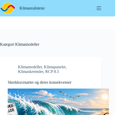
Hopp
til
Klimarealistene
innholdet
Kategori
Klimamodeller
Klimamodeller
,
Klimapanelet
,
Klimaskremsler
,
RCP 8.5
Skrekkscenarier og deres konsekvenser