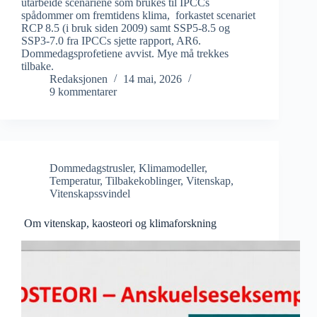
utarbeide scenariene som brukes til IPCCs
spådommer om fremtidens klima, forkastet scenariet
RCP 8.5 (i bruk siden 2009) samt SSP5-8.5 og
SSP3-7.0 fra IPCCs sjette rapport, AR6.
Dommedagsprofetiene avvist. Mye må trekkes
tilbake.
Redaksjonen
14 mai, 2026
9 kommentarer
Dommedagstrusler
,
Klimamodeller
,
Temperatur
,
Tilbakekoblinger
,
Vitenskap
,
Vitenskapssvindel
Om vitenskap, kaosteori og klimaforskning