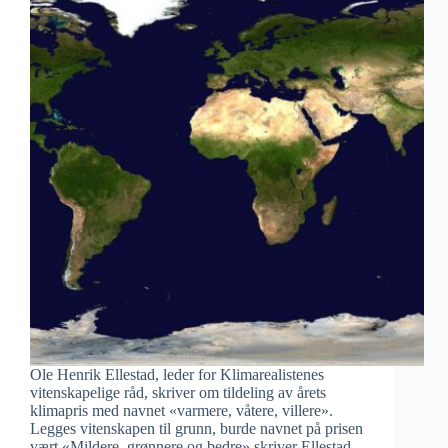
Ole Henrik Ellestad, leder for Klimarealistenes
vitenskapelige råd, skriver om tildeling av årets
klimapris med navnet «varmere, våtere, villere».
Legges vitenskapen til grunn, burde navnet på prisen
vært «Mildere, grønnere og bedre» skriver Ellestad