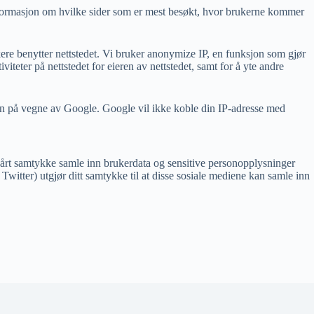
informasjon om hvilke sider som er mest besøkt, hvor brukerne kommer
ere benytter nettstedet. Vi bruker anonymize IP, en funksjon som gjør
teter på nettstedet for eieren av nettstedet, samt for å yte andre
jonen på vegne av Google. Google vil ikke koble din IP-adresse med
 vårt samtykke samle inn brukerdata og sensitive personopplysninger
itter) utgjør ditt samtykke til at disse sosiale mediene kan samle inn