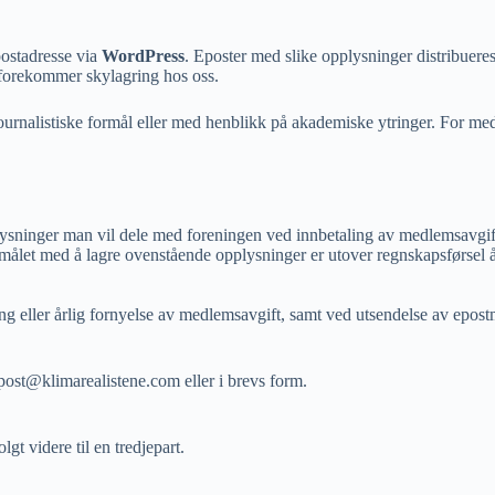
postadresse via
WordPress
. Eposter med slike opplysninger distribuere
 forekommer skylagring hos oss.
urnalistiske formål eller med henblikk på akademiske ytringer. For med
ysninger man vil dele med foreningen ved innbetaling av medlemsavgift
ålet med å lagre ovenstående opplysninger er utover regnskapsførsel å
eller årlig fornyelse av medlemsavgift, samt ved utsendelse av epostme
post@klimarealistene.com eller i brevs form.
gt videre til en tredjepart.