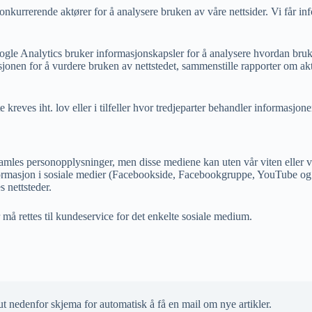
onkurrerende aktører for å analysere bruken av våre nettsider. Vi får 
ogle Analytics bruker informasjonskapsler for å analysere hvordan bruk
onen for å vurdere bruken av nettstedet, sammenstille rapporter om aktivi
e kreves iht. lov eller i tilfeller hvor tredjeparter behandler informas
d samles personopplysninger, men disse mediene kan uten vår viten eller
formasjon i sosiale medier (Facebookside, Facebookgruppe, YouTube og Tw
 nettsteder.
 må rettes til kundeservice for det enkelte sosiale medium.
ut nedenfor skjema for automatisk å få en mail om nye artikler.