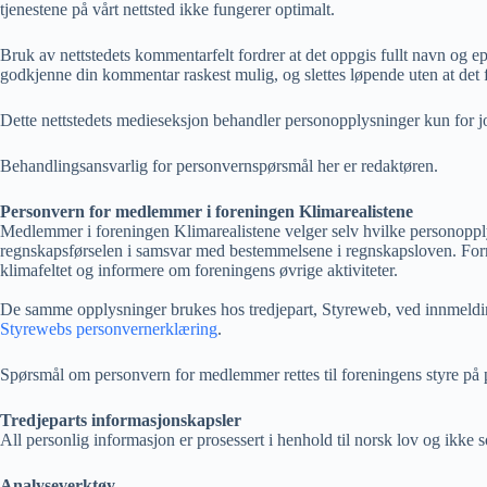
tjenestene på vårt nettsted ikke fungerer optimalt.
Bruk av nettstedets kommentarfelt fordrer at det oppgis fullt navn og e
godkjenne din kommentar raskest mulig, og slettes løpende uten at det
Dette nettstedets medieseksjon behandler personopplysninger kun for jo
Behandlingsansvarlig for personvernspørsmål her er redaktøren.
Personvern for medlemmer i foreningen Klimarealistene
Medlemmer i foreningen Klimarealistene velger selv hvilke personoppl
regnskapsførselen i samsvar med bestemmelsene i regnskapsloven. Form
klimafeltet og informere om foreningens øvrige aktiviteter.
De samme opplysninger brukes hos tredjepart, Styreweb, ved innmelding 
Styrewebs personvernerklæring
.
Spørsmål om personvern for medlemmer rettes til foreningens styre på 
Tredjeparts informasjonskapsler
All personlig informasjon er prosessert i henhold til norsk lov og ikke sol
Analyseverktøy