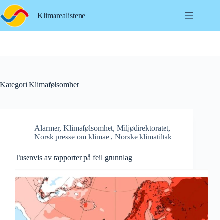
Hopp
til
Klimarealistene
innholdet
Kategori
Klimafølsomhet
Alarmer
,
Klimafølsomhet
,
Miljødirektoratet
,
Norsk presse om klimaet
,
Norske klimatiltak
Tusenvis av rapporter på feil grunnlag