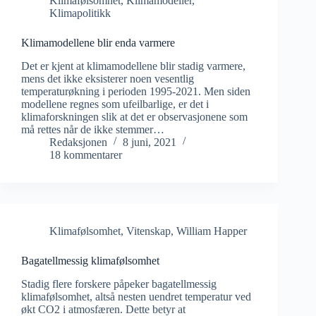
Klimafølsomhet
,
Klimamodeller
,
Klimapolitikk
Klimamodellene blir enda varmere
Det er kjent at klimamodellene blir stadig varmere,
mens det ikke eksisterer noen vesentlig
temperaturøkning i perioden 1995-2021. Men siden
modellene regnes som ufeilbarlige, er det i
klimaforskningen slik at det er observasjonene som
må rettes når de ikke stemmer…
Redaksjonen
8 juni, 2021
18 kommentarer
Klimafølsomhet
,
Vitenskap
,
William Happer
Bagatellmessig klimafølsomhet
Stadig flere forskere påpeker bagatellmessig
klimafølsomhet, altså nesten uendret temperatur ved
økt CO2 i atmosfæren. Dette betyr at