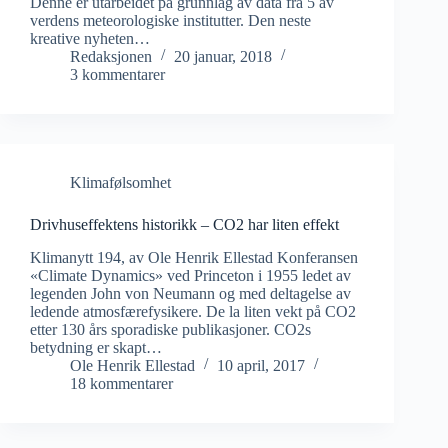
Denne er utarbeidet på grunnlag av data fra 5 av
verdens meteorologiske institutter. Den neste
kreative nyheten…
Redaksjonen
20 januar, 2018
3 kommentarer
Klimafølsomhet
Drivhuseffektens historikk – CO2 har liten effekt
Klimanytt 194, av Ole Henrik Ellestad Konferansen
«Climate Dynamics» ved Princeton i 1955 ledet av
legenden John von Neumann og med deltagelse av
ledende atmosfærefysikere. De la liten vekt på CO2
etter 130 års sporadiske publikasjoner. CO2s
betydning er skapt…
Ole Henrik Ellestad
10 april, 2017
18 kommentarer