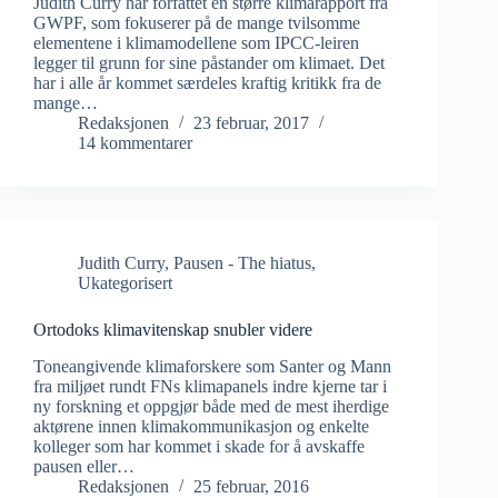
Judith Curry har forfattet en større klimarapport fra
GWPF, som fokuserer på de mange tvilsomme
elementene i klimamodellene som IPCC-leiren
legger til grunn for sine påstander om klimaet. Det
har i alle år kommet særdeles kraftig kritikk fra de
mange…
Redaksjonen
23 februar, 2017
14 kommentarer
Judith Curry
,
Pausen - The hiatus
,
Ukategorisert
Ortodoks klimavitenskap snubler videre
Toneangivende klimaforskere som Santer og Mann
fra miljøet rundt FNs klimapanels indre kjerne tar i
ny forskning et oppgjør både med de mest iherdige
aktørene innen klimakommunikasjon og enkelte
kolleger som har kommet i skade for å avskaffe
pausen eller…
Redaksjonen
25 februar, 2016