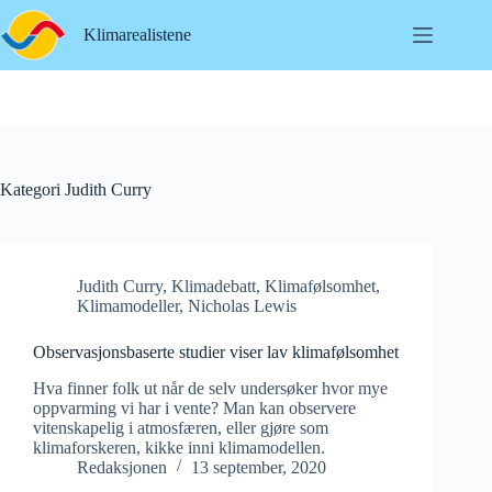
Hopp
til
Klimarealistene
innholdet
Kategori
Judith Curry
Judith Curry
,
Klimadebatt
,
Klimafølsomhet
,
Klimamodeller
,
Nicholas Lewis
Observasjonsbaserte studier viser lav klimafølsomhet
Hva finner folk ut når de selv undersøker hvor mye
oppvarming vi har i vente? Man kan observere
vitenskapelig i atmosfæren, eller gjøre som
klimaforskeren, kikke inni klimamodellen.
Redaksjonen
13 september, 2020