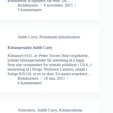
konstanterte at opphøret var reelt. Da…
Redaksjonen
8 november, 2015
5 kommentarer
Judith Curry
,
Prominente klimaforskere
Klimaspesialist Judith Curry
Klimanytt #111, av Petter Tuvnes Høyt respekterte,
kritiske klimaspesialister får anledning til å legge
frem sine synspunkter for sentrale politikere i USA, i
motsetning til i Norge. Professor Lindzen, omtalt i
forrige KN110, er en av dem. En annen respektert…
Redaksjonen
18 mai, 2015
6 kommentarer
Atmosfære
,
Judith Curry
,
Klimarealisme
,