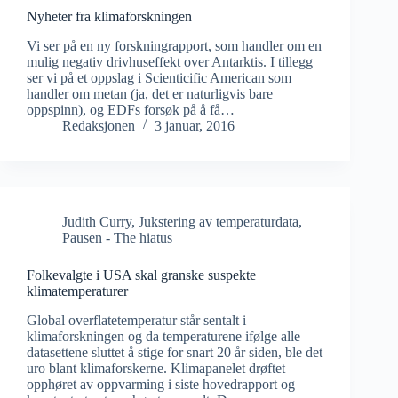
Nyheter fra klimaforskningen
Vi ser på en ny forskningrapport, som handler om en
mulig negativ drivhuseffekt over Antarktis. I tillegg
ser vi på et oppslag i Scienticific American som
handler om metan (ja, det er naturligvis bare
oppspinn), og EDFs forsøk på å få…
Redaksjonen
3 januar, 2016
Judith Curry
,
Jukstering av temperaturdata
,
Pausen - The hiatus
Folkevalgte i USA skal granske suspekte
klimatemperaturer
Global overflatetemperatur står sentalt i
klimaforskningen og da temperaturene ifølge alle
datasettene sluttet å stige for snart 20 år siden, ble det
uro blant klimaforskerne. Klimapanelet drøftet
opphøret av oppvarming i siste hovedrapport og