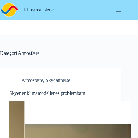
Hopp
til
Klimarealistene
innholdet
Kategori
Atmosfære
Atmosfære
,
Skydannelse
Skyer er klima­modellenes problem­barn