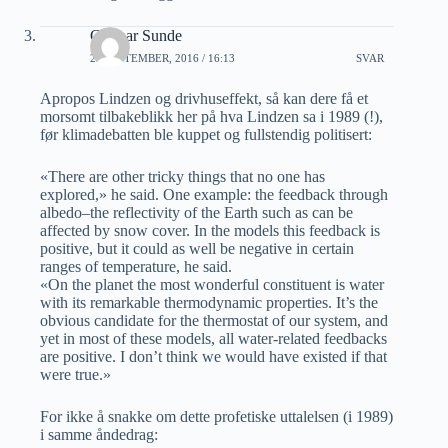
Gunnar Sunde
29 SEPTEMBER, 2016 / 16:13
SVAR
Apropos Lindzen og drivhuseffekt, så kan dere få et
morsomt tilbakeblikk her på hva Lindzen sa i 1989 (!),
før klimadebatten ble kuppet og fullstendig politisert:
«There are other tricky things that no one has
explored,» he said. One example: the feedback through
albedo–the reflectivity of the Earth such as can be
affected by snow cover. In the models this feedback is
positive, but it could as well be negative in certain
ranges of temperature, he said.
«On the planet the most wonderful constituent is water
with its remarkable thermodynamic properties. It’s the
obvious candidate for the thermostat of our system, and
yet in most of these models, all water-related feedbacks
are positive. I don’t think we would have existed if that
were true.»
For ikke å snakke om dette profetiske uttalelsen (i 1989)
i samme åndedrag: