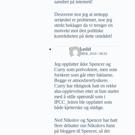
sannhet på internett!
Dessverre tror jeg at nettopp
seriøsitet er problemet, noe jeg
sterkt beklager da vi trenger en
motvekt mot den politiske
korrektheten på dette området!
Geir Aaslid
4 OKTOBER, 2016 / 00:01
Jeg oppfatter ikke Spencer og
Curry som portvoktere, men som
forskere som går etter faktaene.
Begge er atmosfærefysikere.
Curry har riktignok hatt en rekke
aha-opplevelser etter at hun startet
med å stille spørsmål som i
IPCC_leiren ble oppfattet som
både kjetterske og utidige.
Ned Nikolov og Spencer har hatt
flere debatter om Nikolovs funn
på bloggen til Spencer, så det