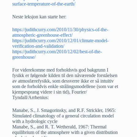
surface-temperature-of-the-earth/
Neste leksjon kan starte her:
https://judithcurry.com/2010/11/30/physics-of-the-
atmospheric-greenhouse-effect/
https://judithcurry.com/2010/12/01/climate-model-
verification-and-validation/
https://judithcurry.com/2010/12/02/best-of-the-
greenhouse/
For viderekomne med forholdsvis god bakgrunn I
fysikk er følgende kilden til den nåværende forståelsen
av atmosfærefysikk, som dessverre ikke er så intuitiv
som de forholdvis enkle strålingsmodellene (som var et
kjempesprang videre i sin tid), Fourier/
Tyndall/Arrhenius:
Manabe, S., J. Smagorinsky, and R.F. Strickler, 1965:
Simulated climatology of a general circulation model
with a hydrologic cycle
Manabe, S., and R. T. Wetherald, 1967: Thermal
equilibrium of the atmosphere with a given distribution