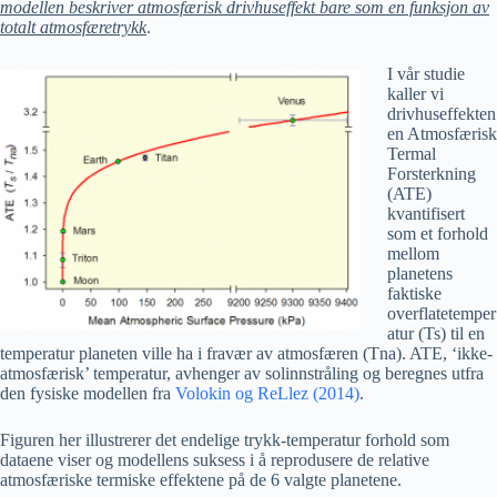
modellen beskriver atmosfærisk drivhuseffekt bare som en funksjon av
totalt atmosfæretrykk
.
I vår studie
kaller vi
drivhuseffekten
en Atmosfærisk
Termal
Forsterkning
(ATE)
kvantifisert
som et forhold
mellom
planetens
faktiske
overflatetemper
atur (Ts) til en
temperatur planeten ville ha i fravær av atmosfæren (Tna). ATE, ‘ikke-
atmosfærisk’ temperatur, avhenger av solinnstråling og beregnes utfra
den fysiske modellen fra
Volokin og ReLlez (2014)
.
Figuren her illustrerer det endelige trykk-temperatur forhold som
dataene viser og modellens suksess i å reprodusere de relative
atmosfæriske termiske effektene på de 6 valgte planetene.