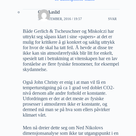
Geir Aaslid
30 SEPTEMBER, 2016 / 19:57
SVAR
Både Gerlich & Tscheuschner og Miskolczi har
uttrykt seg såpass klart i sine «papers» at det er
mulig for kritikere å gi konkret og saklig uttrykk
for hvor de skal ha tatt feil. Å hevde at disse tre
ikke kan sin atmosfærefysikk blir litt for enkelt,
spesielt tatt i betraktning at vitenskapen har en lav
forståelse av flere fysiske fenomener, for eksempel
skydannelse.
Også John Christy er enig i at man vil få en
temperturstigning på ca 1 grad ved doblet CO2-
nivå dersom alle andre forhold er konstante.
Utfordringen er der at det meste av fysiske
prosesser i atmosfæren ikke er konstante, og
dermed må man se på hva som ellers påvirker
klimaet vårt.
Men nå dreier dette seg om Ned Nikolovs
dimensjonsanalyse som ikke tar utgangspunkt i en