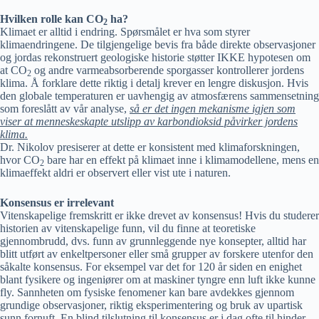
Hvilken rolle kan CO
ha?
2
Klimaet er alltid i endring. Spørsmålet er hva som styrer
klimaendringene. De tilgjengelige bevis fra både direkte observasjoner
og jordas rekonstruert geologiske historie støtter IKKE hypotesen om
at CO
og andre varmeabsorberende sporgasser kontrollerer jordens
2
klima. Å forklare dette riktig i detalj krever en lengre diskusjon. Hvis
den globale temperaturen er uavhengig av atmosfærens sammensetning
som foreslått av vår analyse,
så er det ingen mekanisme igjen som
viser at menneskeskapte utslipp av karbondioksid påvirker jordens
klima.
Dr. Nikolov presiserer at dette er konsistent med klimaforskningen,
hvor CO
bare har en effekt på klimaet inne i klimamodellene, mens en
2
klimaeffekt aldri er observert eller vist ute i naturen.
Konsensus er irrelevant
Vitenskapelige fremskritt er ikke drevet av konsensus! Hvis du studerer
historien av vitenskapelige funn, vil du finne at teoretiske
gjennombrudd, dvs. funn av grunnleggende nye konsepter, alltid har
blitt utført av enkeltpersoner eller små grupper av forskere utenfor den
såkalte konsensus. For eksempel var det for 120 år siden en enighet
blant fysikere og ingeniører om at maskiner tyngre enn luft ikke kunne
fly. Sannheten om fysiske fenomener kan bare avdekkes gjennom
grundige observasjoner, riktig eksperimentering og bruk av upartisk
sunn fornuft. En blind tilslutning til konsensus er i dag ofte til hinder