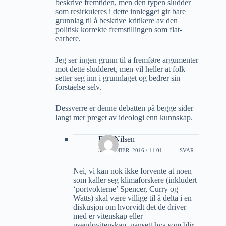
beskrive fremtiden, men den typen sludder
som resirkuleres i dette innlegget gir bare
grunnlag til å beskrive kritikere av den
politisk korrekte fremstillingen som flat-
earhere.
Jeg ser ingen grunn til å fremføre argumenter
mot dette sludderet, men vil heller at folk
setter seg inn i grunnlaget og bedrer sin
forståelse selv.
Dessverre er denne debatten på begge sider
langt mer preget av ideologi enn kunnskap.
Erik Nilsen
3 OKTOBER, 2016 / 11:01
SVAR
Nei, vi kan nok ikke forvente at noen
som kaller seg klimaforskere (inkludert
‘portvokterne’ Spencer, Curry og
Watts) skal være villige til å delta i en
diskusjon om hvorvidt det de driver
med er vitenskap eller
pseudovitenskap, uansett hva som blir