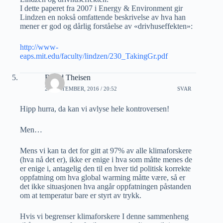
I dette paperet fra 2007 i Energy & Environment gir
Lindzen en nokså omfattende beskrivelse av hva han
mener er god og dårlig forståelse av «drivhuseffekten»:
http://www-
eaps.mit.edu/faculty/lindzen/230_TakingGr.pdf
Roald Theisen
29 SEPTEMBER, 2016 / 20:52
SVAR
Hipp hurra, da kan vi avlyse hele kontroversen!
Men…
Mens vi kan ta det for gitt at 97% av alle klimaforskere
(hva nå det er), ikke er enige i hva som måtte menes de
er enige i, antagelig den til en hver tid politisk korrekte
oppfatning om hva global warming måtte være, så er
det ikke situasjonen hva angår oppfatningen påstanden
om at temperatur bare er styrt av trykk.
Hvis vi begrenser klimaforskere I denne sammenheng