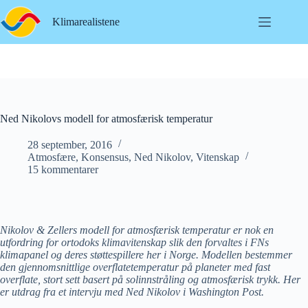
Hopp
til
Klimarealistene
innholdet
Ned Nikolovs modell for atmosfærisk temperatur
28 september, 2016
Atmosfære
,
Konsensus
,
Ned Nikolov
,
Vitenskap
15 kommentarer
Nikolov & Zellers modell for atmosfærisk temperatur er nok en
utfordring for ortodoks klimavitenskap slik den forvaltes i FNs
klimapanel og deres støttespillere her i Norge. Modellen bestemmer
den gjennomsnittlige overflatetemperatur på planeter med fast
overflate, stort sett basert på solinnstråling og atmosfærisk trykk. Her
er utdrag fra et intervju med Ned Nikolov i Washington Post.