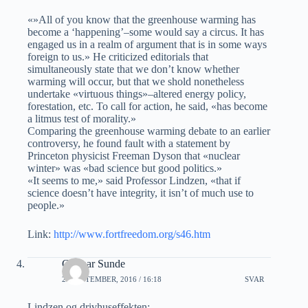
«»All of you know that the greenhouse warming has
become a ‘happening’–some would say a circus. It has
engaged us in a realm of argument that is in some ways
foreign to us.» He criticized editorials that
simultaneously state that we don’t know whether
warming will occur, but that we shold nonetheless
undertake «virtuous things»–altered energy policy,
forestation, etc. To call for action, he said, «has become
a litmus test of morality.»
Comparing the greenhouse warming debate to an earlier
controversy, he found fault with a statement by
Princeton physicist Freeman Dyson that «nuclear
winter» was «bad science but good politics.»
«It seems to me,» said Professor Lindzen, «that if
science doesn’t have integrity, it isn’t of much use to
people.»
Link:
http://www.fortfreedom.org/s46.htm
Gunnar Sunde
29 SEPTEMBER, 2016 / 16:18
SVAR
Lindzen og drivhuseffekten: