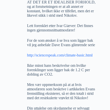
AT DET ER ET IDEALISER FORHOLD,
og at forutsetningen er at alt annet er
konstant, hvilket ikke er tilfellet, men det er
likevel stikk i strid med Nikolov.
Lett forenklet etter Ivar Giæver: Det finnes
ingen gjennomsnittsatmosfære!
For de som ønsker å se hva som ligger bak
vil jeg anbefale Dave Evans glimrende serie
http://sciencespeak.com/climate-basic.html
Ikke minst hans beskrivelse om hvilke
forenklinger som ligger bak de 1.2 C per
dobling av CO2.
Men vær oppmerksom på at at hvis
atmosfæren som beskrive i artikkelen Evans
fremstilling eksisterer, så er den totalt i strid
med det resirkulerte vrøvlet til Nikolov!
Din uttalelse om skydannelse er selvsagt