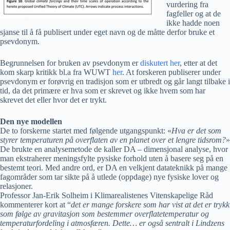
vurdering fra
fagfeller og at de
ikke hadde noen
sjanse til å få publisert under eget navn og de måtte derfor bruke et
psevdonym.
Begrunnelsen for bruken av psevdonym er
diskutert her
, etter at det
kom skarp kritikk bl.a fra WUWT
her
. At forskeren publiserer under
psevdonym er forøvrig en tradisjon som er utbredt og går langt tilbake i
tid, da det primære er hva som er skrevet og ikke hvem som har
skrevet det eller hvor det er trykt.
Den nye modellen
De to forskerne startet med følgende utgangspunkt: «
Hva er det som
styrer temperaturen på overflaten av en planet over et lengre tidsrom?
»
De brukte en analysemetode de kaller DA – dimensjonal analyse, hvor
man ekstraherer meningsfylte pysiske forhold uten å basere seg på en
bestemt teori. Med andre ord, er DA en velkjent datateknikk på mange
fagområder som tar sikte på å utlede (oppdage) nye fysiske lover og
relasjoner.
Professor Jan-Erik Solheim i Klimarealistenes Vitenskapelige Råd
kommenterer kort at “
det er mange forskere som har vist at det er trykk
som følge av gravitasjon som bestemmer overflatetemperatur og
temperaturfordeling i atmosfæren. Dette… er også sentralt i Lindzens