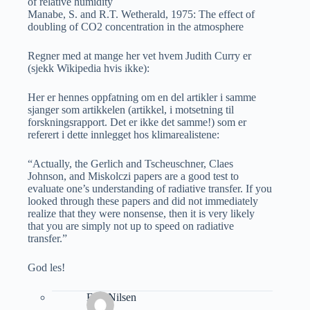
of relative humidity
Manabe, S. and R.T. Wetherald, 1975: The effect of
doubling of CO2 concentration in the atmosphere
Regner med at mange her vet hvem Judith Curry er
(sjekk Wikipedia hvis ikke):
Her er hennes oppfatning om en del artikler i samme
sjanger som artikkelen (artikkel, i motsetning til
forskningsrapport. Det er ikke det samme!) som er
referert i dette innlegget hos klimarealistene:
“Actually, the Gerlich and Tscheuschner, Claes
Johnson, and Miskolczi papers are a good test to
evaluate one’s understanding of radiative transfer. If you
looked through these papers and did not immediately
realize that they were nonsense, then it is very likely
that you are simply not up to speed on radiative
transfer.”
God les!
Erik Nilsen