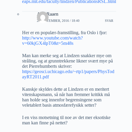
eaps.mit.edu/faculty/lindzen/PublicationsRSL.html
A M Raaen
29 SEPTEMBER, 2016 / 18:40
SVAR
Her er en populær-framstilling, fra Oslo i fjor:
http://www.youtube.com/watch?
v=60kjGX4lpT0&t=5m48s
Man kan merke seg at Lindzen snakker mye om
stråling, og at grunntrekkene likner svært mye på
det Pierrehumberts skriver:
https://geosci.uchicago.edu/~rtp1/papers/PhysTod
ayRT2011.pdf
Kanskje skyldes dette at Lindzen er en meritert
vitenskapsmann, så når han fremmer kritikk må
han holde seg innenfor begrensingene som
veletablert basis atmosfærefysikk setter?
I en viss motsetning til noe av det mer eksotiske
man kan finne på nettet?