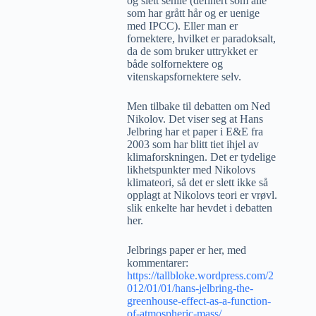
og slett senile (definert som alle
som har grått hår og er uenige
med IPCC). Eller man er
fornektere, hvilket er paradoksalt,
da de som bruker uttrykket er
både solfornektere og
vitenskapsfornektere selv.
Men tilbake til debatten om Ned
Nikolov. Det viser seg at Hans
Jelbring har et paper i E&E fra
2003 som har blitt tiet ihjel av
klimaforskningen. Det er tydelige
likhetspunkter med Nikolovs
klimateori, så det er slett ikke så
opplagt at Nikolovs teori er vrøvl.
slik enkelte har hevdet i debatten
her.
Jelbrings paper er her, med
kommentarer:
https://tallbloke.wordpress.com/2
012/01/01/hans-jelbring-the-
greenhouse-effect-as-a-function-
of-atmospheric-mass/