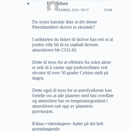
Erik Nilsen
30 SEPTEMBER, 2016 / 09:37
SVAR
Du synes kanskje ikke at det denne
Pierrehumbert skriver er eksotisk?
I artikkelen du linker til skriver han rett ut at
jorden ville bli til en snøball dersom
atmosfæren ble CO2-fri.
Dette til tross for at effekten fra solen alene
er nok til å varme opp jordoverflaten ved
ekvator til over 50 grader Celsius midt på
dagen.
Dette også til tross for at astrofysikerne kan
fortelle oss at alle planeter med fast overflate
og atmosfære har en temperaturgradient i
atmosfæren satt opp av planetens
gravitasjon.
Klima-«vitenskapen» halter på det helt
grunnleggende.