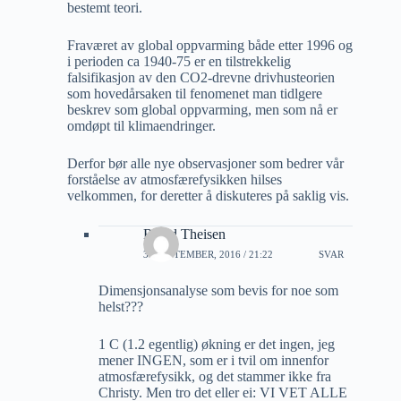
bestemt teori.
Fraværet av global oppvarming både etter 1996 og
i perioden ca 1940-75 er en tilstrekkelig
falsifikasjon av den CO2-drevne drivhusteorien
som hovedårsaken til fenomenet man tidlgere
beskrev som global oppvarming, men som nå er
omdøpt til klimaendringer.
Derfor bør alle nye observasjoner som bedrer vår
forståelse av atmosfærefysikken hilses
velkommen, for deretter å diskuteres på saklig vis.
Roald Theisen
30 SEPTEMBER, 2016 / 21:22
SVAR
Dimensjonsanalyse som bevis for noe som
helst???
1 C (1.2 egentlig) økning er det ingen, jeg
mener INGEN, som er i tvil om innenfor
atmosfærefysikk, og det stammer ikke fra
Christy. Men tro det eller ei: VI VET ALLE