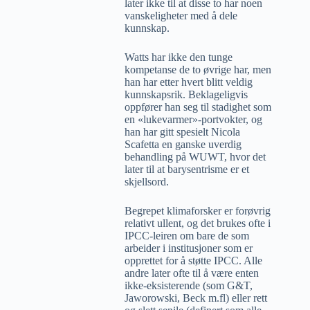
later ikke til at disse to har noen
vanskeligheter med å dele
kunnskap.
Watts har ikke den tunge
kompetanse de to øvrige har, men
han har etter hvert blitt veldig
kunnskapsrik. Beklageligvis
oppfører han seg til stadighet som
en «lukevarmer»-portvokter, og
han har gitt spesielt Nicola
Scafetta en ganske uverdig
behandling på WUWT, hvor det
later til at barysentrisme er et
skjellsord.
Begrepet klimaforsker er forøvrig
relativt ullent, og det brukes ofte i
IPCC-leiren om bare de som
arbeider i institusjoner som er
opprettet for å støtte IPCC. Alle
andre later ofte til å være enten
ikke-eksisterende (som G&T,
Jaworowski, Beck m.fl) eller rett