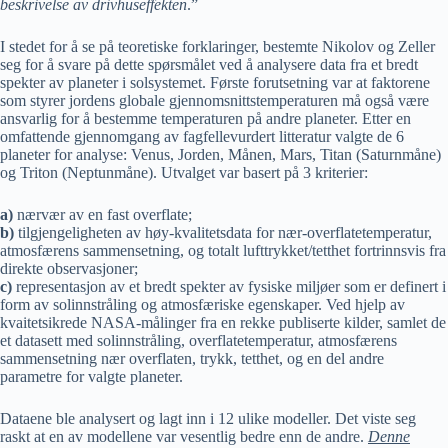
beskrivelse av drivhuseffekten
.”
I stedet for å se på teoretiske forklaringer, bestemte Nikolov og Zeller
seg for å svare på dette spørsmålet ved å analysere data fra et bredt
spekter av planeter i solsystemet. Første forutsetning var at faktorene
som styrer jordens globale gjennomsnittstemperaturen må også være
ansvarlig for å bestemme temperaturen på andre planeter. Etter en
omfattende gjennomgang av fagfellevurdert litteratur valgte de 6
planeter for analyse: Venus, Jorden, Månen, Mars, Titan (Saturnmåne)
og Triton (Neptunmåne). Utvalget var basert på 3 kriterier:
a)
nærvær av en fast overflate;
b)
tilgjengeligheten av høy-kvalitetsdata for nær-overflatetemperatur,
atmosfærens sammensetning, og totalt lufttrykket/tetthet fortrinnsvis fra
direkte observasjoner;
c)
representasjon av et bredt spekter av fysiske miljøer som er definert i
form av solinnstråling og atmosfæriske egenskaper. Ved hjelp av
kvaitetsikrede NASA-målinger fra en rekke publiserte kilder, samlet de
et datasett med solinnstråling, overflatetemperatur, atmosfærens
sammensetning nær overflaten, trykk, tetthet, og en del andre
parametre for valgte planeter.
Dataene ble analysert og lagt inn i 12 ulike modeller. Det viste seg
raskt at en av modellene var vesentlig bedre enn de andre.
Denne