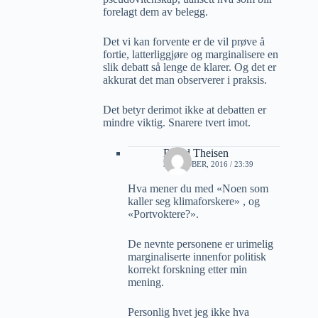
forelagt dem av belegg.
Det vi kan forvente er de vil prøve å
fortie, latterliggjøre og marginalisere en
slik debatt så lenge de klarer. Og det er
akkurat det man observerer i praksis.
Det betyr derimot ikke at debatten er
mindre viktig. Snarere tvert imot.
Roald Theisen
3 OKTOBER, 2016 / 23:39
Hva mener du med «Noen som
kaller seg klimaforskere» , og
«Portvoktere?».
De nevnte personene er urimelig
marginaliserte innenfor politisk
korrekt forskning etter min
mening.
Personlig hvet jeg ikke hva