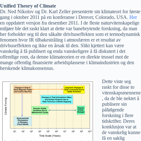
Unified Theory of Climate
Dr. Ned Nikolov og Dr. Karl Zeller presenterte sin klimateori for første
gang i oktober 2011 på en konferanse i Denver, Colorado, USA.
Her
en oppdatert versjon fra desember 2011. I de fleste naturvitenskapelige
miljøer ble det raskt klart at dette var banebrytende forskning, da man
her forholder seg til den såkalte drivhuseffekten som et termodynamisk
fenomen hvor IR tilbakestråling i atmosfæren er et resultat av
drivhuseffekten og ikke en årsak til den. Slikt kjetteri kan være
vanskelig å få publisert og enda vanskeligere å få diskutert i det
offentlige rom, da denne klimateorien er en direkte trussel mot de
mange offentlig finansierte arbeidsplassene i klimaindustrien og den
herskende klimakonsensus.
Dette viste seg
raskt for disse to
vitenskapsmennene
, da de ble nektet å
publisere sin
påfølgende
forskning i flere
tidskrifter. Deres
konklusjon var at
de vanskelig kunne
få en saklig