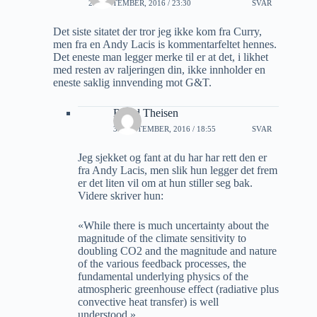
29 SEPTEMBER, 2016 / 23:30
SVAR
Det siste sitatet der tror jeg ikke kom fra Curry,
men fra en Andy Lacis is kommentarfeltet hennes.
Det eneste man legger merke til er at det, i likhet
med resten av raljeringen din, ikke innholder en
eneste saklig innvending mot G&T.
Roald Theisen
30 SEPTEMBER, 2016 / 18:55
SVAR
Jeg sjekket og fant at du har har rett den er
fra Andy Lacis, men slik hun legger det frem
er det liten vil om at hun stiller seg bak.
Videre skriver hun:
«While there is much uncertainty about the
magnitude of the climate sensitivity to
doubling CO2 and the magnitude and nature
of the various feedback processes, the
fundamental underlying physics of the
atmospheric greenhouse effect (radiative plus
convective heat transfer) is well
understood.»