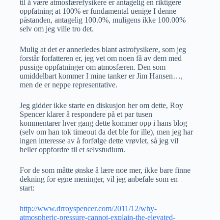
til å være atmosfærefysikere er antagelig en riktigere
oppfatning at 100% er fundamental uenige I denne
påstanden, antagelig 100.0%, muligens ikke 100.00%
selv om jeg ville tro det.
Mulig at det er annerledes blant astrofysikere, som jeg
forstår forfatteren er, jeg vet om noen få av dem med
pussige oppfatninger om atmosfæren. Den som
umiddelbart kommer I mine tanker er Jim Hansen…,
men de er neppe representative.
Jeg gidder ikke starte en diskusjon her om dette, Roy
Spencer klarer å respondere på et par tusen
kommentarer hver gang dette kommer opp i hans blog
(selv om han tok timeout da det ble for ille), men jeg har
ingen interesse av å forfølge dette vrøvlet, så jeg vil
heller oppfordre til et selvstudium.
For de som måtte ønske å lære noe mer, ikke bare finne
dekning for egne meninger, vil jeg anbefale som en
start:
http://www.drroyspencer.com/2011/12/why-
atmospheric-pressure-cannot-explain-the-elevated-