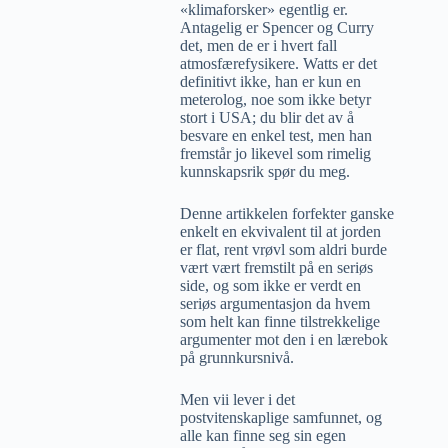
«klimaforsker» egentlig er.
Antagelig er Spencer og Curry
det, men de er i hvert fall
atmosfærefysikere. Watts er det
definitivt ikke, han er kun en
meterolog, noe som ikke betyr
stort i USA; du blir det av å
besvare en enkel test, men han
fremstår jo likevel som rimelig
kunnskapsrik spør du meg.
Denne artikkelen forfekter ganske
enkelt en ekvivalent til at jorden
er flat, rent vrøvl som aldri burde
vært vært fremstilt på en seriøs
side, og som ikke er verdt en
seriøs argumentasjon da hvem
som helt kan finne tilstrekkelige
argumenter mot den i en lærebok
på grunnkursnivå.
Men vii lever i det
postvitenskaplige samfunnet, og
alle kan finne seg sin egen