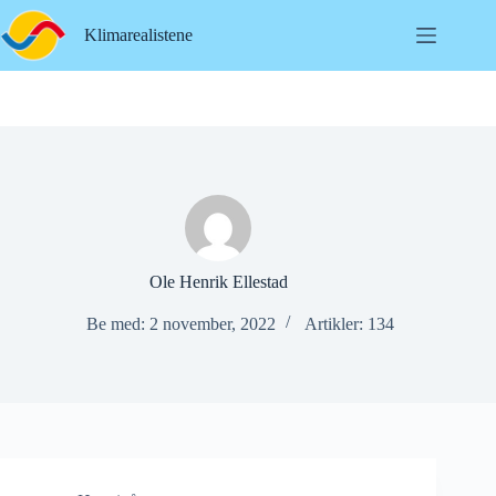
Hopp
til
Klimarealistene
innholdet
Ole Henrik Ellestad
Be med: 2 november, 2022
Artikler: 134