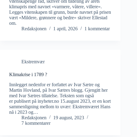
vitenskapelige råd, skriver om tildeling av årets
klimapris med navnet «varmere, våtere, villere».
Legges vitenskapen til grunn, burde navnet på prisen
vært «Mildere, grønnere og bedre» skriver Ellestad
om.
Redaksjonen
1 april, 2026
1 kommentar
Ekstremvær
Klimakrise i 1789 ?
Innlegget nedenfor er forfattet av Ivar Sætre og
Martin Hovland, på Ivar Sætres blogg. Gjengitt her
med Ivar Sætres tillatelse. Teksten som også
er publisert på inyheter.no 15.august 2023, er en kort
sammenligning mellom to uvær: Ekstremværet Hans
nå i 2023 og…
Redaksjonen
19 august, 2023
7 kommentarer