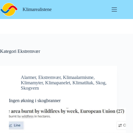
Hopp
til
Klimarealistene
innholdet
Kategori
Ekstremvær
Alarmer
,
Ekstremvær
,
Klimaalarmisme
,
Klimamyter
,
Klimapanelet
,
Klimatiltak
,
Skog
,
Skogvern
Ingen økning i skogbranner