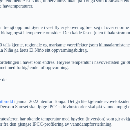
turlige fenomener: El Niño, undervannsvulkan på Tonga som forårsaket 
e havtemperaturer.
nn trengt opp mot øyene i vest flyter østover og brer seg ut over enorme
bidrag også i tempererte områder. Den kalde fasen (uten tilbakestrømm
talls kjente, regionale og markante væreffekter (som klimaalarmistene
 La Niña ga årets El Niño sitt oppvarmingsbidrag.
delingen i havet som endres. Høyere temperatur i havoverflaten gir økt
ommet med forbigående luftoppvarming.
 det.
utbrudd
i januar 2022 utenfor Tonga. Det ga lite kjølende svovelokside
 Dersom Samset skal følge IPCCs drivhusteorier skal økt vanndamp gi 
tratosfæren har økende temperatur med høyden (inversjon) som gir avkjø
r fra den gjengse IPCC-profilering av vanndampforsterkning.