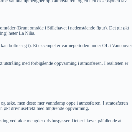
enorme vanndampmengder opp atmosfæren, og en helt eksepsjonell lav
 områder (Brunt område i Stillehavet i nedenstående figur). Det gir økt
ing) heter La Niña.
 kan boltre seg i). Et eksempel er varmeperioden under OL i Vancouver
 utstråling med forbigående oppvarming i atmosfæren. I realiteten er
r og aske, men desto mer vanndamp oppe i atmosfæren. I stratosfæren
en økt drivhuseffekt med tilhørende oppvarming.
ling ved økte mengder drivhusgasser. Det er likevel påfallende at