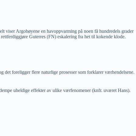
erelt viser Argobøyene en havoppvarming på noen få hundredels grader
ettferdiggjøre Guterres (FN) eskalering fra het til kokende klode.
g det foreligger flere naturlige prosesser som forklarer værhendelsene.
 å dempe uheldige effekter av ulike værfenomener (knfr. uværet Hans).