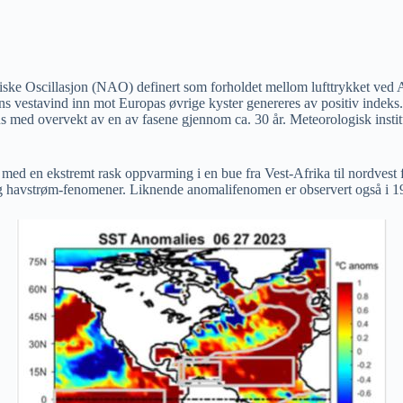
ke Oscillasjon (NAO) definert som forholdet mellom lufttrykket ved Az
ens vestavind inn mot Europas øvrige kyster genereres av positiv indek
s med overvekt av en av fasene gjennom ca. 30 år. Meteorologisk instit
 med en ekstremt rask oppvarming i en bue fra Vest-Afrika til nordvest 
 og havstrøm-fenomener. Liknende anomalifenomen er observert også i 1