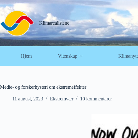
Hopp
til
innholdet
Klimarealistene
Hjem
Vitenskap
Klimanytt
Medie- og forskerhysteri om ekstremeffekter
11 august, 2023
Ekstremvær
10 kommentarer