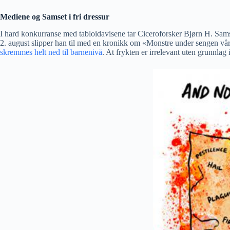
Mediene og Samset i fri dressur
I hard konkurranse med tabloidavisene tar Ciceroforsker Bjørn H. Sams
2. august slipper han til med en kronikk om «Monstre under sengen vår»
skremmes helt ned til barnenivå
. At frykten er irrelevant uten grunnlag