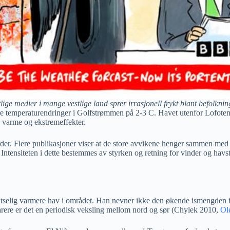
tlige medier i mange vestlige land sprer irrasjonell frykt blant befolknin
re temperaturendringer i Golfstrømmen på 2-3 C. Havet utenfor Lofote
s varme og ekstremeffekter.
der. Flere publikasjoner viser at de store avvikene henger sammen me
 Intensiteten i dette bestemmes av styrken og retning for vinder og hav
plutselig varmere hav i området. Han nevner ikke den økende ismengden
rere er det en periodisk veksling mellom nord og sør (Chylek 2010,
Ol