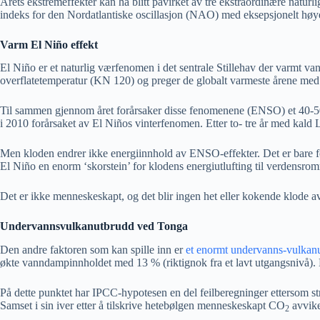
Årets ekstremeffekter kan ha blitt påvirket av tre ekstraordinære na
indeks for den Nordatlantiske oscillasjon (NAO) med eksepsjonelt høy
Varm El Niño effekt
El Niño er et naturlig værfenomen i det sentrale Stillehav der varmt va
overflatetemperatur (KN 120) og preger de globalt varmeste årene med 
Til sammen gjennom året forårsaker disse fenomenene (ENSO) et 40-50 
i 2010 forårsaket av El Niños vinterfenomen. Etter to- tre år med kald
Men kloden endrer ikke energiinnhold av ENSO-effekter. Det er bare for
El Niño en enorm ‘skorstein’ for klodens energiutlufting til verdensr
Det er ikke menneskeskapt, og det blir ingen het eller kokende klode av
Undervannsvulkanutbrudd ved Tonga
Den andre faktoren som kan spille inn er
et enormt undervanns-vulkan
økte vanndampinnholdet med 13 % (riktignok fra et lavt utgangsnivå).
På dette punktet har IPCC-hypotesen en del feilberegninger ettersom s
Samset i sin iver etter å tilskrive hetebølgen menneskeskapt CO
avvike
2