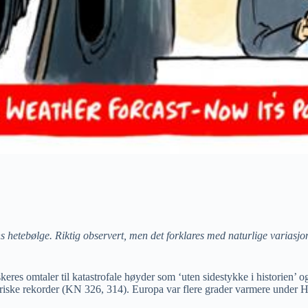
 hetebølge. Riktig observert, men det forklares med naturlige variasjo
res omtaler til katastrofale høyder som ‘uten sidestykke i historien’ og
toriske rekorder (KN 326, 314). Europa var flere grader varmere under H