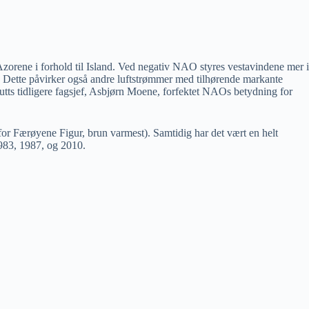
orene i forhold til Island. Ved negativ NAO styres vestavindene mer i
s. Dette påvirker også andre luftstrømmer med tilhørende markante
utts tidligere fagsjef, Asbjørn Moene, forfektet NAOs betydning for
for Færøyene Figur, brun varmest). Samtidig har det vært en helt
983, 1987, og 2010.