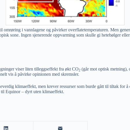
til omrøring i vannlagene og påvirker overflatetemperaturen. Men gen
pisk sone. Ingen sjenerende oppvarming som skulle gi hetebølger eller r
inger viser liten tilleggseffekt fra økt CO
(går mot optisk metning), o
2
onelt vis å påvirke opinionen med skremsler.
neverdig klimaeffekt, men krever ressurser som burde gått til tiltak for
 til Equinor – dyrt uten klimaeffekt.