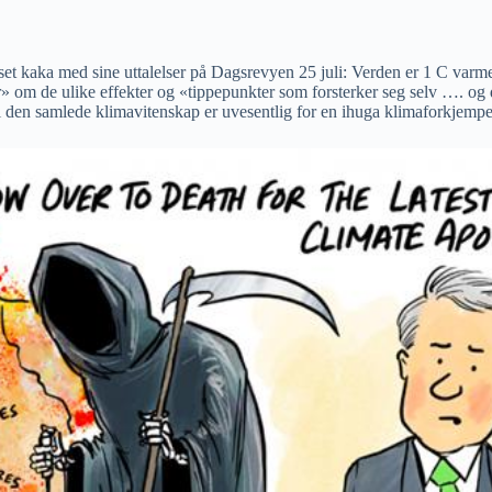
et kaka med sine uttalelser på Dagsrevyen 25 juli: Verden er 1 C varm
 om de ulike effekter og «tippepunkter som forsterker seg selv …. og d
 i den samlede klimavitenskap er uvesentlig for en ihuga klimaforkjemper