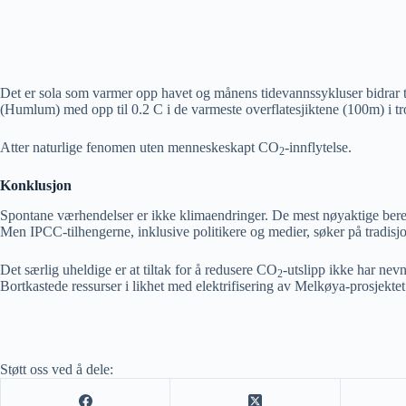
Det er sola som varmer opp havet og månens tidevannssykluser bidrar 
(Humlum) med opp til 0.2 C i de varmeste overflatesjiktene (100m) i tro
Atter naturlige fenomen uten menneskeskapt CO
-innflytelse.
2
Konklusjon
Spontane værhendelser er ikke klimaendringer. De mest nøyaktige beregn
Men IPCC-tilhengerne, inklusive politikere og medier, søker på tradisj
Det særlig uheldige er at tiltak for å redusere CO
-utslipp ikke har nev
2
Bortkastede ressurser i likhet med elektrifisering av Melkøya-prosjektet
Støtt oss ved å dele: