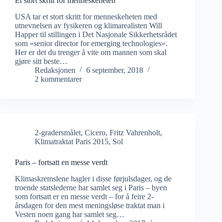
Et stort skritt for menneskeheten
USA tar et stort skritt for menneskeheten med
utnevnelsen av fysikeren og klimarealisten Will
Happer til stillingen i Det Nasjonale Sikkerhetsrådet
som «senior director for emerging technologies».
Her er det du trenger å vite om mannen som skal
gjøre sitt beste…
Redaksjonen
6 september, 2018
2 kommentarer
2-gradersmålet
,
Cicero
,
Fritz Vahrenholt
,
Klimatraktat Paris 2015
,
Sol
Paris – fortsatt en messe verdt
Klimaskremslene hagler i disse førjulsdager, og de
troende statslederne har samlet seg i Paris – byen
som fortsatt er en messe verdt – for å feire 2-
årsdagen for den mest meningsløse traktat man i
Vesten noen gang har samlet seg…