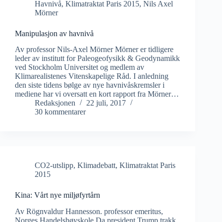
Havnivå
,
Klimatraktat Paris 2015
,
Nils Axel
Mörner
Manipulasjon av havnivå
Av professor Nils-Axel Mörner Mörner er tidligere
leder av institutt for Paleogeofysikk & Geodynamikk
ved Stockholm Universitet og medlem av
Klimarealistenes Vitenskapelige Råd. I anledning
den siste tidens bølge av nye havnivåskremsler i
mediene har vi oversatt en kort rapport fra Mörner…
Redaksjonen
22 juli, 2017
30 kommentarer
CO2-utslipp
,
Klimadebatt
,
Klimatraktat Paris
2015
Kina: Vårt nye miljøfyrtårn
Av Rögnvaldur Hannesson. professor emeritus,
Norges Handelshøyskole Da president Trump trakk