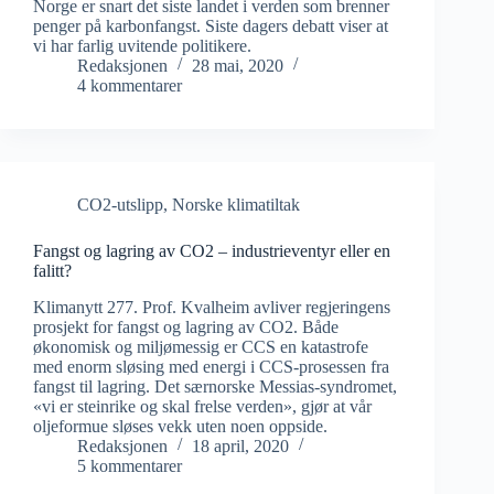
Norge er snart det siste landet i verden som brenner
penger på karbonfangst. Siste dagers debatt viser at
vi har farlig uvitende politikere.
Redaksjonen
28 mai, 2020
4 kommentarer
CO2-utslipp
,
Norske klimatiltak
Fangst og lagring av CO2 – industrieventyr eller en
falitt?
Klimanytt 277. Prof. Kvalheim avliver regjeringens
prosjekt for fangst og lagring av CO2. Både
økonomisk og miljømessig er CCS en katastrofe
med enorm sløsing med energi i CCS-prosessen fra
fangst til lagring. Det særnorske Messias-syndromet,
«vi er steinrike og skal frelse verden», gjør at vår
oljeformue sløses vekk uten noen oppside.
Redaksjonen
18 april, 2020
5 kommentarer