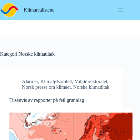
Hopp
til
Klimarealistene
innholdet
Kategori
Norske klimatiltak
Alarmer
,
Klimafølsomhet
,
Miljødirektoratet
,
Norsk presse om klimaet
,
Norske klimatiltak
Tusenvis av rapporter på feil grunnlag