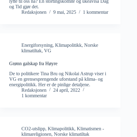
lytte til oss nå? En stortingskomite og ukeavisa Dag
og Tid gjør det.
Redaksjonen
9 mai, 2025
1 kommentar
Energiforsyning
,
Klimapolitikk
,
Norske
klimatiltak
,
VG
Grønn galskap fra Høyre
De to politikere Tina Bru og Nikolai Astrup viser i
VG en grensesprengende uforstand på klima- og
energipolitikk. Her er de pinlige detaljene.
Redaksjonen
24 april, 2022
1 kommentar
CO2-utslipp
,
Klimapolitikk
,
Klimatismen -
klimareligionen
,
Norske klimatiltak