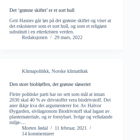
Det ‘grønne skiftet’ er et sort hull
Geir Hasnes går løs på det grønne skiftet og viser at
det esksisterer som et sort hull, og som et religiøst
substitutt i en etterkristen verden.
Redaksjonen
29 mars, 2022
Klimapolitikk
,
Norske klimatiltak
Den store biobløffen, det grønne sløseriet
Fleire politiske parti har no sett som mål at innan
2030 skal 40 % av drivstoffet vera biodrivstoff. Dei
aner ikkje kva dei argumenterer for. Av Halvor
Øygarden, sivilagronom Biodrivstoff skal lagast av
plantemateriale, og er fornybart. Ivrige og veltalande
miljø-…
Morten Jødal
11 februar, 2021
14 kommentarer