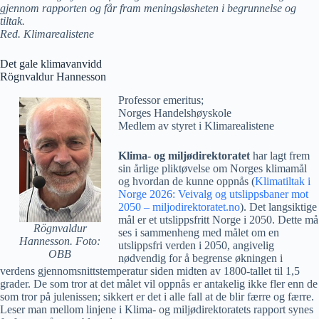
gjennom rapporten og får fram meningsløsheten i begrunnelse og
tiltak.
Red. Klimarealistene
Det gale klimavanvidd
Rögnvaldur Hannesson
Professor emeritus;
Norges Handelshøyskole
Medlem av styret i Klimarealistene
Klima- og miljødirektoratet
har lagt frem
sin årlige pliktøvelse om Norges klimamål
og hvordan de kunne oppnås (
Klimatiltak i
Norge 2026: Veivalg og utslippsbaner mot
2050 – miljodirektoratet.no
). Det langsiktige
mål er et utslippsfritt Norge i 2050. Dette må
Rögnvaldur
ses i sammenheng med målet om en
Hannesson. Foto:
utslippsfri verden i 2050, angivelig
OBB
nødvendig for å begrense økningen i
verdens gjennomsnittstemperatur siden midten av 1800-tallet til 1,5
grader. De som tror at det målet vil oppnås er antakelig ikke fler enn de
som tror på julenissen; sikkert er det i alle fall at de blir færre og færre.
Leser man mellom linjene i Klima- og miljødirektoratets rapport synes