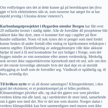
Om vedfyringen sies det at dette kunne gå på beredskapen løs (hva
gjør vi hvis elektrisiteten slås ut, som russerne har sørget for at har
skjedd jevnlig i Ukraina denne vinteren?).
Karbonfangstprosjektet i Øygarden utenfor Bergen
har fått over
20 milliarder kroner i statlig støtte. Alle de foreslåtte 40 prosjektene blir
sikkert ikke like dyre, men vi kommer fort opp i utgifter på flere
hundre milliarder. Noen vil nok synes det er penger som med fordel
kunne brukes til andre formål eller endog en kjærkommen reduksjon i
statens utgifter. Elektrifisering av anleggsbransjen ville ikke akkurat
hjelpe til med å få ned kostnadene for nye boliger i Norge, som det
bygges mindre av enn noensinne efter annen verdenskrig. Merkelig
nok nevner ikke rapportskriverne kjernekraft med ett ord, selv om den
er det eneste troverdige alternativ hvis det skal skje en så storstilt
utbygging av kraft som de forestiller seg. Vindkraft er upålitelig og, til
havs, avsindig dyr.
Til hvilken nytte
er så all denne satsningen? Klimaproblemet, i den
grad det eksisterer, er et prakteksempel på et felles problem.
Klimaendringer påvirker alle, og skal det gjøres noe som påvirker
verdens klima må alle land, og i særdeleshet de store land, samarbeide
om å gjøre noe med det. Her er det noe som skurrer. Norges status i
verdens klimapolitikk kan best sammenlignes med musen som ikke