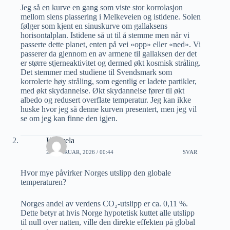
Jeg så en kurve en gang som viste stor korrolasjon
mellom slens plassering i Melkeveien og istidene. Solen
følger som kjent en sinuskurve om gallaksens
horisontalplan. Istidene så ut til å stemme men når vi
passerte dette planet, enten på vei «opp» eller «ned». Vi
passerer da gjennom en av armene til gallaksen der det
er større stjerneaktivitet og dermed økt kosmisk stråling.
Det stemmer med studiene til Svendsmark som
korrolerte høy stråling, som egentlig er ladete partikler,
med økt skydannelse. Økt skydannelse fører til økt
albedo og redusert overflate temperatur. Jeg kan ikke
huske hvor jeg så denne kurven presentert, men jeg vil
se om jeg kan finne den igjen.
K. Svela
25 FEBRUAR, 2026 / 00:44
SVAR
Hvor mye påvirker Norges utslipp den globale
temperaturen?
Norges andel av verdens CO₂‑utslipp er ca. 0,11 %.
Dette betyr at hvis Norge hypotetisk kuttet alle utslipp
til null over natten, ville den direkte effekten på global