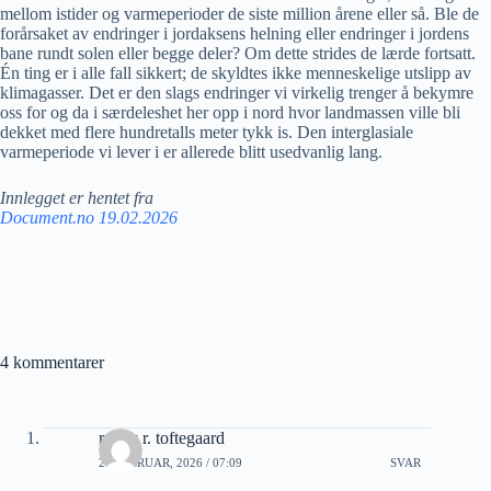
mellom istider og varmeperioder de siste million årene eller så. Ble de
forårsaket av endringer i jordaksens helning eller endringer i jordens
bane rundt solen eller begge deler? Om dette strides de lærde fortsatt.
Én ting er i alle fall sikkert; de skyldtes ikke menneskelige utslipp av
klimagasser. Det er den slags endringer vi virkelig trenger å bekymre
oss for og da i særdeleshet her opp i nord hvor landmassen ville bli
dekket med flere hundretalls meter tykk is. Den interglasiale
varmeperiode vi lever i er allerede blitt usedvanlig lang.
Innlegget er hentet fra
Document.no 19.02.2026
4 kommentarer
renny r. toftegaard
21 FEBRUAR, 2026 / 07:09
SVAR