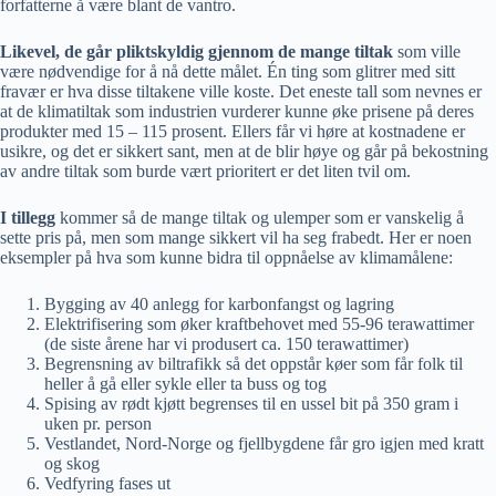
forfatterne å være blant de vantro.
Likevel, de går pliktskyldig gjennom de mange tiltak
som ville
være nødvendige for å nå dette målet. Én ting som glitrer med sitt
fravær er hva disse tiltakene ville koste. Det eneste tall som nevnes er
at de klimatiltak som industrien vurderer kunne øke prisene på deres
produkter med 15 – 115 prosent. Ellers får vi høre at kostnadene er
usikre, og det er sikkert sant, men at de blir høye og går på bekostning
av andre tiltak som burde vært prioritert er det liten tvil om.
I tillegg
kommer så de mange tiltak og ulemper som er vanskelig å
sette pris på, men som mange sikkert vil ha seg frabedt. Her er noen
eksempler på hva som kunne bidra til oppnåelse av klimamålene:
Bygging av 40 anlegg for karbonfangst og lagring
Elektrifisering som øker kraftbehovet med 55-96 terawattimer
(de siste årene har vi produsert ca. 150 terawattimer)
Begrensning av biltrafikk så det oppstår køer som får folk til
heller å gå eller sykle eller ta buss og tog
Spising av rødt kjøtt begrenses til en ussel bit på 350 gram i
uken pr. person
Vestlandet, Nord-Norge og fjellbygdene får gro igjen med kratt
og skog
Vedfyring fases ut