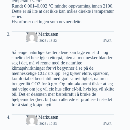
temperatur være:
Rundt 0,001–0,002 °C mindre oppvarming innen 2100.
Dette er så lite at det ikke kan måles direkte i temperatur
serier.
Hvorfor er det ingen som nevner dette.
Trond Markussen
3 MARS, 2026 / 13:52
SVAR
Så lenge naturlige krefter alene kan lage en istid – og
smelte det hele igjen etterpå, uten at mennesker blander
seg i det, må vi regne med de naturlige
klimapåvirkninger før vi begynner å se på de
menneskelige CO2-utslipp. Jeg kjører eldre, sparsom,
komfortabel bensinbil med god samvittighet, naturen
trenger litt CO2 for å gro. Og min økonomi tilsier at jeg
må velge om jeg vil eie hus eller el-bil, hvis jeg vil skifte
bil. Det er dessuten mer bærekraft i å bruke de
hjelpemidler (her: bil) som allerede er produsert i stedet
for å stadig kjøpe nytt.
Trond Markussen
4 MARS, 2026 / 10:53
SVAR