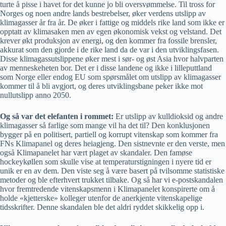
turte å pisse i havet for det kunne jo bli oversvømmelse. Til tross for
Norges og noen andre lands bestrebelser, øker verdens utslipp av
klimagasser år fra år. De øker i fattige og middels rike land som ikke er
opptatt av klimasaken men av egen økonomisk vekst og velstand. Det
krever økt produksjon av energi, og den kommer fra fossile brensler,
akkurat som den gjorde i de rike land da de var i den utviklingsfasen.
Disse klimagassutslippene øker mest i sør- og øst Asia hvor halvparten
av menneskeheten bor. Det er i disse landene og ikke i lilleputtland
som Norge eller endog EU som spørsmålet om utslipp av klimagasser
kommer til å bli avgjort, og deres utviklingsbane peker ikke mot
nullutslipp anno 2050.
Og så var det elefanten i rommet:
Er utslipp av kulldioksid og andre
klimagasser så farlige som mange vil ha det til? Den konklusjonen
bygger på en politisert, partiell og korrupt vitenskap som kommer fra
FNs Klimapanel og deres heiagjeng. Den sistnevnte er den verste, men
også Klimapanelet har vært plaget av skandaler. Den famøse
hockeykøllen som skulle vise at temperaturstigningen i nyere tid er
unik er en av dem. Den viste seg å være basert på tvilsomme statistiske
metoder og ble efterhvert trukket tilbake. Og så har vi e-postskandalen
hvor fremtredende vitenskapsmenn i Klimapanelet konspirerte om å
holde «kjetterske» kolleger utenfor de anerkjente vitenskapelige
tidsskrifter. Denne skandalen ble det aldri ryddet skikkelig opp i.