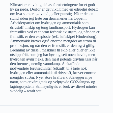
Klimaet er en viktig del av forutsetningene for et godt
liv på jorda. Derfor er det viktig med en edruelig debatt
om hva som er nødvendig eller gunstig. Nå er det en
stund siden jeg leste om drømmerier fra toppen i
Arbeiderpartiet om hydrogen og ammoniakk som
drivstoff til skip og tung landtransport. Hydrogen kan
fremstilles ved et enormt forbruk av strøm, og når den er
fremstilt, er den eksplosiv (ref.: luftskipet Hindenburg).
Ammoniakk krever også enorme mengder av strøm til
produksjon, og når den er fremstilt, er den også giftig.
Brenning av disse i maskiner til skip eller biler er ikke
utslippsfritt, som jeg har hørt og sett noen hevde, men
hydrogen avgir f.eks. den mest potente drivhusgass når
den brennes, nemlig vanndamp. Å skaffe de
nødvendige forutsetninger (elkraft) til å lage nok
hydrogen eller ammoniakk til drivstoff, krever enorme
mengder strøm. Nye, store kraftverk ødelegger mye
natur, som er vårt gratis og velprøvde CO2-fangst- og
lagringssystem. Sannsynligvis er bruk av diesel mindre
skadelig – totalt sett.