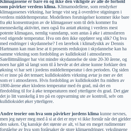
Klimagassene er bare én og ikke den viktigste av alle de forhold
som påvirker verdens klima.
Klimamodellene, som rendyrker
klimagassenes virkning, har lenge vist seg å overdrive stigningen i
verdens middeltemperatur. Modellenes forutsigelser kommer ikke bare
fra økt konsentrasjon av de klimagasser som til dels kommer fra
menneskelig aktivitet, men også fra antatt økning i verdens mest
potente klimagass, nemlig vanndamp, som antas å øke i atmosfæren
ved stigende temperatur. Hva om den ikke oppfører seg slik? Og hva
med endringer i skydannelse? I en lærebok i klimafysikk av Dennis
Hartmann kan man lese at ti prosents reduksjon i skydannelse kan ha
samme virkning som fordobling av kulldioksid i atmosfæren.
Satellittmålinger har vist mindre skydannelse de siste 20-30 årene, og
noen har gått så langt som til å hevde at det alene kunne forklare den
økning vi har sett i jordens middeltemperatur i den perioden. Og siden
vi er inne på det temaet; kulldioksidets virkning avtar jo mer av det
som er i atmosfæren. Hvis fordobling av kulldioksidet fra midten av
1800-årene øker klodens temperatur med én grad, må det en
firedobling til for å øke temperaturen med ytterligere én grad. Det gjør
det jo litt vanskelig å tro på en oppvarming ute av kontroll, selv om
kulldioksidet øker ytterligere.
Andre teorier om hva som påvirker jordens klima
kunne nevnes,
men jeg nøyer meg med å si at det er mye vi ikke forstår når det gjelder
den saken. Og kanskje det største av alt, vi har en meget rudimentær
forståelse av hva som forårsaker de store klimaendringer, vekslingene