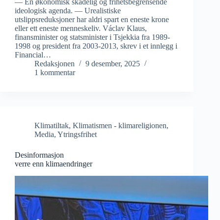
— En økonomisk skadelig og frihetsbegrensende
ideologisk agenda. — Urealistiske
utslippsreduksjoner har aldri spart en eneste krone
eller ett eneste menneskeliv. Václav Klaus,
finansminister og statsminister i Tsjekkia fra 1989-
1998 og president fra 2003-2013, skrev i et innlegg i
Financial…
Redaksjonen
9 desember, 2025
1 kommentar
Klimatiltak
,
Klimatismen - klimareligionen
,
Media
,
Ytringsfrihet
Desinformasjon
verre enn klimaendringer