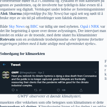
Forberedende møter bl.a i Columbia og Tyskland er blitt kansellert på
grunn av pandemien, og de involverte har tydeligvis ikke evnen til å
organisere seg digitalt. Vertskapet under ledelse av forretningsminister
Alok Sharma
(skjermklipp fra Sky News)
har også sett seg nødt til å
bruke mye av sin tid på utfordringer som faktisk eksisterer.
Både
Sky News
og
BBC
var tidlig ute med nyheten.
Også i NRK
var
det lite begeistring å spore over denne avlysningen, Der intervjuet man
istedet en rekke av de troende, med dette sitatet fra klimaminister
Rotevatn
som en avsluttende trosbekjennelse
«her hjemme fortsetter
regjeringen jobben med å kutte utslipp med uforminsket styrke».
Solnedgang for klimasekten
F
o
r
k
li
GWPF observerer et døende klimahysteri.
masekten eller vekkelsen som ofte betegnes som klimatismen er dette
begynnelsen på slutten
. Klimahysteriet ligger nå for døden i en rekke