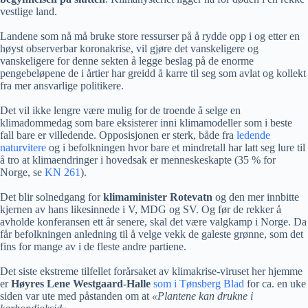
vestlige land.
Landene som nå må bruke store ressurser på å rydde opp i og etter en
høyst observerbar koronakrise, vil gjøre det vanskeligere og
vanskeligere for denne sekten å legge beslag på de enorme
pengebeløpene de i årtier har greidd å karre til seg som avlat og kollekt
fra mer ansvarlige politikere.
Det vil ikke lengre være mulig for de troende å selge en
klimadommedag som bare eksisterer inni klimamodeller som i beste
fall bare er villedende. Opposisjonen er sterk, både fra
ledende
naturvitere
og i befolkningen hvor bare et mindretall har latt seg lure til
å tro at klimaendringer i hovedsak er menneskeskapte (35 % for
Norge, se
KN 261
).
Det blir solnedgang for
klimaminister Rotevatn
og den mer innbitte
kjernen av hans likesinnede i V, MDG og SV. Og før de rekker å
avholde konferansen ett år senere, skal det være valgkamp i Norge. Da
får befolkningen anledning til å velge vekk de galeste grønne, som det
fins for mange av i de fleste andre partiene.
Det siste ekstreme tilfellet forårsaket av klimakrise-viruset her hjemme
er
Høyres Lene Westgaard-Halle
som i Tønsberg Blad
for ca. en uke
siden var ute med påstanden om at
«Plantene kan drukne i