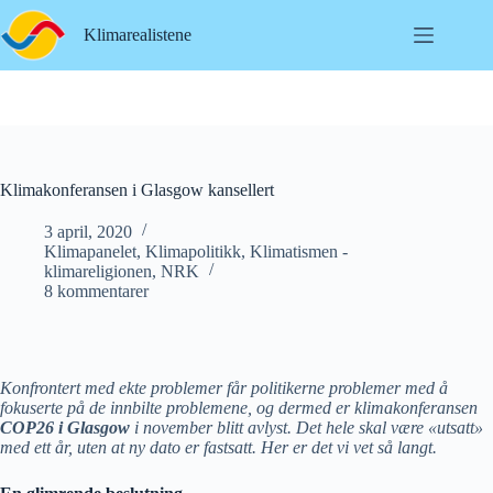
Hopp
til
Klimarealistene
innholdet
Klimakonferansen i Glasgow kansellert
3 april, 2020
Klimapanelet
,
Klimapolitikk
,
Klimatismen -
klimareligionen
,
NRK
8 kommentarer
Konfrontert med ekte problemer får politikerne problemer med å
fokuserte på de innbilte problemene, og dermed er klimakonferansen
COP26 i Glasgow
i november blitt avlyst. Det hele skal være «utsatt»
med ett år, uten at ny dato er fastsatt. Her er det vi vet så langt.