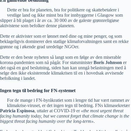
En glimrende beslutning
Dette er bra for planeten, bra for politikere og skattebetalere i
vestlige land og ikke minst bra for innbyggerne i Glasgow som
slipper å bli plaget i år av ca. 30 000 av de galeste grønnreligiøse
aktivistene som befolker denne planeten.
Dette er aktivister som er lønnet med dine og mine penger, og som
beklageligvis dominerer den statlige klimaforvaltningen samt en rekke
grønne og i økende grad uredelige NGOer.
Dette er den beste nyheten så langt som en følge av den miserable
korona-pandemien som nå pågår. For statsminister
Boris Johnson
er
det også en god beslutning, siden han kan unngå belastningen med å
selge den ikke eksisterende klimakrisen til en i hovedsak avvisende
befolkning i landet.
Ingen tegn til bedring for FN-systemet
For de mange i FN-byråkratiet som i lengre tid har vært rammet av
klimakrise-viruset, er det ingen tegn til bedring. FNs klimasekretær
Patricia Espinosa
, uttaler at COVID-19 er
«the most urgent threat
facing humanity today, but we cannot forget that climate change is the
biggest threat facing humanity over the long-term»
.