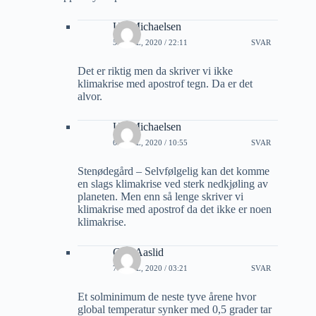
Ulf Michaelsen
5 APRIL, 2020 / 22:11
SVAR
Det er riktig men da skriver vi ikke
klimakrise med apostrof tegn. Da er det
alvor.
Ulf Michaelsen
6 APRIL, 2020 / 10:55
SVAR
Stenødegård – Selvfølgelig kan det komme
en slags klimakrise ved sterk nedkjøling av
planeten. Men enn så lenge skriver vi
klimakrise med apostrof da det ikke er noen
klimakrise.
Geir Aaslid
7 APRIL, 2020 / 03:21
SVAR
Et solminimum de neste tyve årene hvor
global temperatur synker med 0,5 grader tar