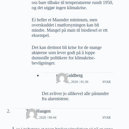
oss bare tilbake til temperaturene rundt 1950,
og det utgjør ingen klimakrise.
Ei heller et Maunder minimum, men
overskuddet i matforsyningen kan bli
mindre. Mangel på mais til biodiesel er ett
eksempel.
Det kan derimot bli krise for de mange
aktørene som lever godt på å loppe
dumsnille politikere for klimakrise-
bevilgninger.
rune Guldberg
24 APRIL, 2020 / 01:30
SVAR
Det avliver jo allikevel alle påstander
fra alarmistene.
Terje Haugen
5 APRIL, 2020 / 00:44
SVAR