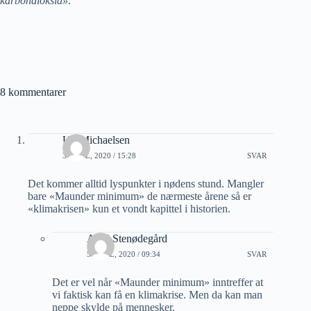
karbondioksid»
.
8 kommentarer
Ulf Michaelsen
3 APRIL, 2020 / 15:28
SVAR
Det kommer alltid lyspunkter i nødens stund. Mangler
bare «Maunder minimum» de nærmeste årene så er
«klimakrisen» kun et vondt kapittel i historien.
Arild Stenødegård
5 APRIL, 2020 / 09:34
SVAR
Det er vel når «Maunder minimum» inntreffer at
vi faktisk kan få en klimakrise. Men da kan man
neppe skylde på mennesker.