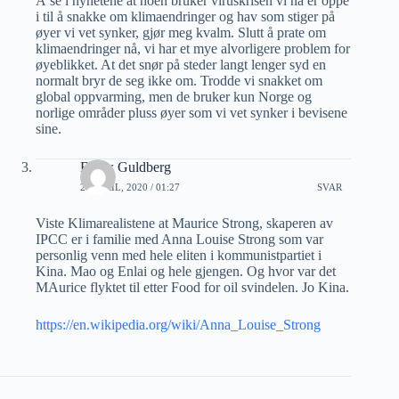
Å se i nyhetene at noen bruker viruskrisen vi nå er oppe
i til å snakke om klimaendringer og hav som stiger på
øyer vi vet synker, gjør meg kvalm. Slutt å prate om
klimaendringer nå, vi har et mye alvorligere problem for
øyeblikket. At det snør på steder langt lenger syd en
normalt bryr de seg ikke om. Trodde vi snakket om
global oppvarming, men de bruker kun Norge og
norlige områder pluss øyer som vi vet synker i bevisene
sine.
Eunw Guldberg
24 APRIL, 2020 / 01:27
SVAR
Viste Klimarealistene at Maurice Strong, skaperen av
IPCC er i familie med Anna Louise Strong som var
personlig venn med hele eliten i kommunistpartiet i
Kina. Mao og Enlai og hele gjengen. Og hvor var det
MAurice flyktet til etter Food for oil svindelen. Jo Kina.
https://en.wikipedia.org/wiki/Anna_Louise_Strong