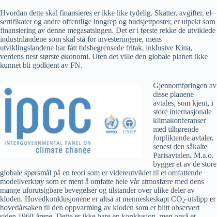
Hvordan dette skal finansieres er ikke like tydelig. Skatter, avgifter, el-
sertifikater og andre offentlige inngrep og budsjettposter, er utpekt som
finansiering av denne megasatsingen. Det er i første rekke de utviklede
industrilandene som skal stå for investeringene, mens
utviklingslandene har fått tidsbegrensede fritak, inklusive Kina,
verdens nest største økonomi. Uten det ville den globale planen ikke
kunnet bli godkjent av FN.
Gjennomføringen av
disse planene
avtales, som kjent, i
store internasjonale
klimakonferanser
med tilhørende
forpliktende avtaler,
senest den såkalte
Parisavtalen. M.a.o.
bygger et av de store
globale spørsmål på en teori som er videreutviklet til et omfattende
modellverktøy som er ment å omfatte hele vår atmosfære med dens
mange uforutsigbare bevegelser og tilstander over ulike deler av
kloden. Hovedkonklusjonene er altså at menneskeskapt CO
-utslipp er
2
hovedårsaken til den oppvarming av kloden som er blitt observert
siden 1960-årene. Dette er ikke bare en konklusjon, men også et