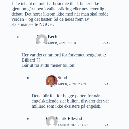
Like trist at de politisk bestemte tiltak heller ikke
gjennomgår noen kvalitetssikring eller nevneverdig
debatt. Det hører liksom ikke med når man skal redde
verden – og det haster. Så de heies frem av
statsfinansierte NGOer.
Aslak Bech
8 SEPTEMBER, 2020 / 17:50
SVAR
Her var det et rart ord for forventet pengebruk:
Billiard ??
Går ut fra at du mener billion.
Frede Sund
8 SEPTEMBER, 2020 / 23:39
SVAR
Dette blir feil for begge parter, for når
engelsktalende sier billion, tilsvarer det vår
milliard som ikke eksistere på engelsk.
Ole Henrik Ellestad
10 SEPTEMBER, 2020 / 14:57
SVAR