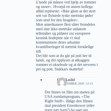
å lande på månen ved hjelp av tommer
og unser». Hvorpå en annen kollega
alltid repliserte: «Ikke glem at det stort
sett var flyktede tyske metriske jøder
som stod for den bragden».
Men amerikanere flest sliter fremdeles
med sine ikke-metriske utdaterte
tellemåter og påfører oss europeere
kronisk hodepine når vi skal
kommunisere deres arkaiske
kvantifiseringer til metrisk forståelige
tall.
Det blir som at du går på pub her til
lands, og det opplyses at ølkaggen
rommer et oksehode og at det serveres i
pel og pott. Stakkars skattefut!
Geir Aaslid
11 SEPTEMBER, 2020 / 12:13
Det finnes en film om starten på
USA romfartsprogram, «The
Right Stuff». Ifølge den filmen
skal president Eisenhower (eller
noen nær ham?) ha sagt om