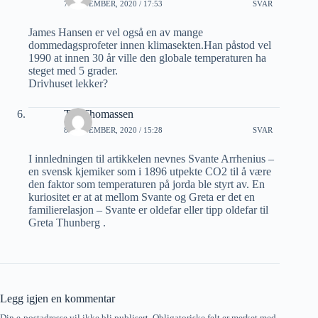
7 SEPTEMBER, 2020 / 17:53
SVAR
James Hansen er vel også en av mange
dommedagsprofeter innen klimasekten.Han påstod vel
1990 at innen 30 år ville den globale temperaturen ha
steget med 5 grader.
Drivhuset lekker?
Tor Thomassen
8 SEPTEMBER, 2020 / 15:28
SVAR
I innledningen til artikkelen nevnes Svante Arrhenius –
en svensk kjemiker som i 1896 utpekte CO2 til å være
den faktor som temperaturen på jorda ble styrt av. En
kuriositet er at at mellom Svante og Greta er det en
familierelasjon – Svante er oldefar eller tipp oldefar til
Greta Thunberg .
Legg igjen en kommentar
Din e-postadresse vil ikke bli publisert.
Obligatoriske felt er merket med