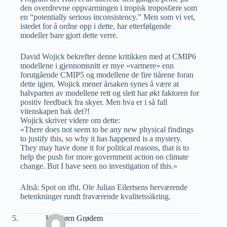
den overdrevne oppvarmingen i tropisk troposfære som
en “potentially serious inconsistency.” Men som vi vet,
istedet for å ordne opp i dette, har etterfølgende
modeller bare gjort dette verre.
David Wojick bekrefter denne kritikken med at CMIP6
modellene i gjennomsnitt er mye «varmere» enn
forutgående CMIP5 og modellene de fire tiårene foran
dette igjen. Wojick mener årsaken synes å være at
halvparten av modellene rett og slett har økt faktoren for
positiv feedback fra skyer. Men hva er i så fall
vitenskapen bak det?!
Wojick skriver videre om dette:
«There does not seem to be any new physical findings
to justify this, so why it has happened is a mystery.
They may have done it for political reasons, that is to
help the push for more government action on climate
change. But I have seen no investigation of this.»
Altså: Spot on ifht. Ole Julian Eilertsens herværende
betenkninger rundt fraværende kvalitetssikring.
Kolbjørn Grødem