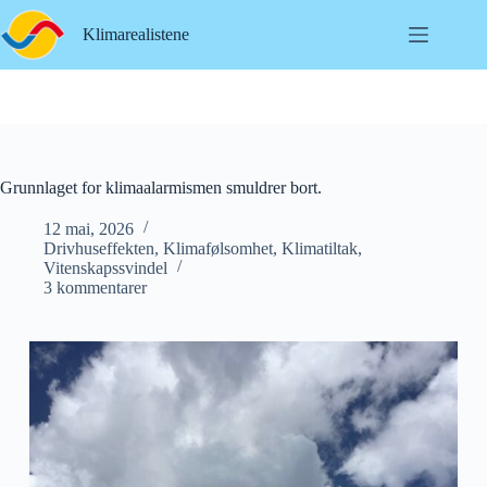
Hopp
til
Klimarealistene
innholdet
Grunnlaget for klimaalarmismen smuldrer bort.
12 mai, 2026
Drivhuseffekten
,
Klimafølsomhet
,
Klimatiltak
,
Vitenskapssvindel
3 kommentarer