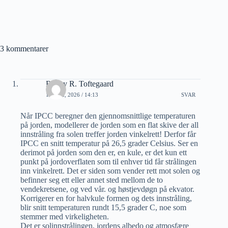
3 kommentarer
Renny R. Toftegaard
12 MAI, 2026 / 14:13
SVAR
Når IPCC beregner den gjennomsnittlige temperaturen
på jorden, modellerer de jorden som en flat skive der all
innstråling fra solen treffer jorden vinkelrett! Derfor får
IPCC en snitt temperatur på 26,5 grader Celsius. Ser en
derimot på jorden som den er, en kule, er det kun ett
punkt på jordoverflaten som til enhver tid får strålingen
inn vinkelrett. Det er siden som vender rett mot solen og
befinner seg ett eller annet sted mellom de to
vendekretsene, og ved vår. og høstjevdøgn på ekvator.
Korrigerer en for halvkule formen og dets innstråling,
blir snitt temperaturen rundt 15,5 grader C, noe som
stemmer med virkeligheten.
Det er solinnstrålingen, jordens albedo og atmosfære