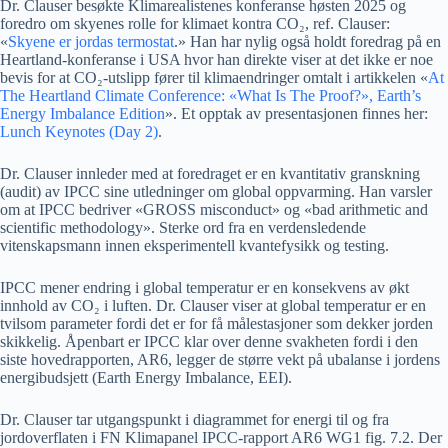
Dr. Clauser besøkte Klimarealistenes konferanse høsten 2025 og
foredro om skyenes rolle for klimaet kontra CO₂, ref. Clauser:
«
Skyene er jordas termostat
.» Han har nylig også holdt foredrag på en
Heartland-konferanse i USA hvor han direkte viser at det ikke er noe
bevis for at CO₂-utslipp fører til klimaendringer omtalt i artikkelen «
At
The Heartland Climate Conference: «What Is The Proof?», Earth’s
Energy Imbalance Edition
». Et opptak av presentasjonen finnes her:
Lunch Keynotes (Day 2)
.
Dr. Clauser innleder med at foredraget er en kvantitativ granskning
(audit) av IPCC sine utledninger om global oppvarming. Han varsler
om at IPCC bedriver «GROSS misconduct» og «bad arithmetic and
scientific methodology». Sterke ord fra en verdensledende
vitenskapsmann innen eksperimentell kvantefysikk og testing.
IPCC mener endring i global temperatur er en konsekvens av økt
innhold av CO₂ i luften. Dr. Clauser viser at global temperatur er en
tvilsom parameter fordi det er for få målestasjoner som dekker jorden
skikkelig. Åpenbart er IPCC klar over denne svakheten fordi i den
siste hovedrapporten, AR6, legger de større vekt på ubalanse i jordens
energibudsjett (Earth Energy Imbalance, EEI).
Dr. Clauser tar utgangspunkt i diagrammet for energi til og fra
jordoverflaten i FN Klimapanel IPCC-rapport AR6 WG1 fig. 7.2. Der