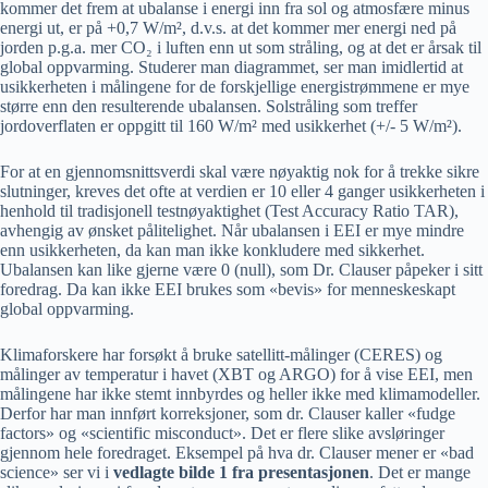
kommer det frem at ubalanse i energi inn fra sol og atmosfære minus
energi ut, er på +0,7 W/m², d.v.s. at det kommer mer energi ned på
jorden p.g.a. mer CO₂ i luften enn ut som stråling, og at det er årsak til
global oppvarming. Studerer man diagrammet, ser man imidlertid at
usikkerheten i målingene for de forskjellige energistrømmene er mye
større enn den resulterende ubalansen. Solstråling som treffer
jordoverflaten er oppgitt til 160 W/m² med usikkerhet (+/- 5 W/m²).
For at en gjennomsnittsverdi skal være nøyaktig nok for å trekke sikre
slutninger, kreves det ofte at verdien er 10 eller 4 ganger usikkerheten i
henhold til tradisjonell testnøyaktighet (Test Accuracy Ratio TAR),
avhengig av ønsket pålitelighet. Når ubalansen i EEI er mye mindre
enn usikkerheten, da kan man ikke konkludere med sikkerhet.
Ubalansen kan like gjerne være 0 (null), som Dr. Clauser påpeker i sitt
foredrag. Da kan ikke EEI brukes som «bevis» for menneskeskapt
global oppvarming.
Klimaforskere har forsøkt å bruke satellitt-målinger (CERES) og
målinger av temperatur i havet (XBT og ARGO) for å vise EEI, men
målingene har ikke stemt innbyrdes og heller ikke med klimamodeller.
Derfor har man innført korreksjoner, som dr. Clauser kaller «fudge
factors» og «scientific misconduct». Det er flere slike avsløringer
gjennom hele foredraget. Eksempel på hva dr. Clauser mener er «bad
science» ser vi i
vedlagte bilde 1 fra presentasjonen
. Det er mange