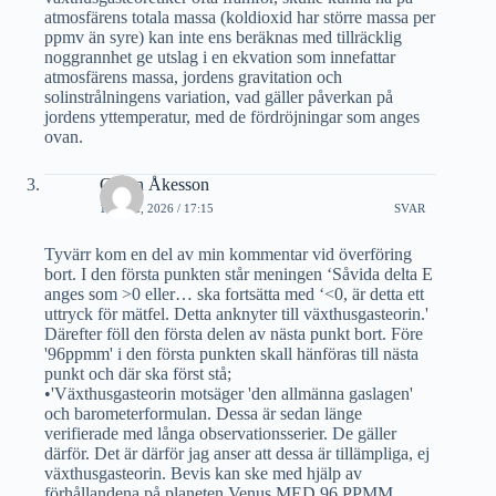
atmosfärens totala massa (koldioxid har större massa per
ppmv än syre) kan inte ens beräknas med tillräcklig
noggrannhet ge utslag i en ekvation som innefattar
atmosfärens massa, jordens gravitation och
solinstrålningens variation, vad gäller påverkan på
jordens yttemperatur, med de fördröjningar som anges
ovan.
Göran Åkesson
12 MAI, 2026 / 17:15
SVAR
Tyvärr kom en del av min kommentar vid överföring
bort. I den första punkten står meningen ‘Såvida delta E
anges som >0 eller… ska fortsätta med ‘<0, är detta ett
uttryck för mätfel. Detta anknyter till växthusgasteorin.'
Därefter föll den första delen av nästa punkt bort. Före
'96ppmm' i den första punkten skall hänföras till nästa
punkt och där ska först stå;
•'Växthusgasteorin motsäger 'den allmänna gaslagen'
och barometerformulan. Dessa är sedan länge
verifierade med långa observationsserier. De gäller
därför. Det är därför jag anser att dessa är tillämpliga, ej
växthusgasteorin. Bevis kan ske med hjälp av
förhållandena på planeten Venus MED 96 PPMM