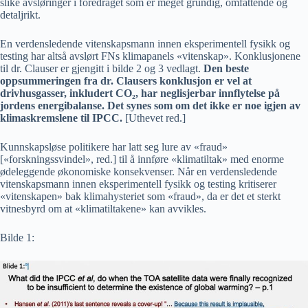
slike avsløringer i foredraget som er meget grundig, omfattende og
detaljrikt.
En verdensledende vitenskapsmann innen eksperimentell fysikk og
testing har altså avslørt FNs klimapanels «vitenskap». Konklusjonene
til dr. Clauser er gjengitt i bilde 2 og 3 vedlagt.
Den beste
oppsummeringen fra dr. Clausers konklusjon er vel at
drivhusgasser, inkludert CO₂, har neglisjerbar innflytelse på
jordens energibalanse. Det synes som om det ikke er noe igjen av
klimaskremslene til IPCC.
[Uthevet red.]
Kunnskapsløse politikere har latt seg lure av «fraud»
[«forskningssvindel», red.] til å innføre «klimatiltak» med enorme
ødeleggende økonomiske konsekvenser. Når en verdensledende
vitenskapsmann innen eksperimentell fysikk og testing kritiserer
«vitenskapen» bak klimahysteriet som «fraud», da er det et sterkt
vitnesbyrd om at «klimatiltakene» kan avvikles.
Bilde 1: