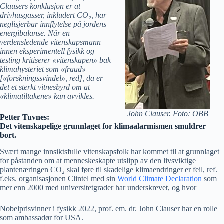
Clausers konklusjon er at
drivhusgasser, inkludert CO₂, har
neglisjerbar innflytelse på jordens
energibalanse. Når en
verdensledende vitenskapsmann
innen eksperimentell fysikk og
testing kritiserer «vitenskapen» bak
klimahysteriet som «fraud»
[«forskningssvindel», red], da er
det et sterkt vitnesbyrd om at
«klimatiltakene» kan avvikles.
John Clauser. Foto: OBB
Petter Tuvnes:
Det vitenskapelige grunnlaget for klimaalarmismen smuldrer
bort.
Svært mange innsiktsfulle vitenskapsfolk har kommet til at grunnlaget
for påstanden om at menneskeskapte utslipp av den livsviktige
plantenæringen CO₂ skal føre til skadelige klimaendringer er feil, ref.
f.eks. organisasjonen Clintel med sin
World Climate Declaration
som
mer enn 2000 med universitetgrader har underskrevet, og hvor
Nobelprisvinner i fysikk 2022, prof. em. dr. John Clauser har en rolle
som ambassadør for USA.