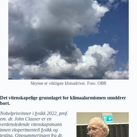
Skyene er viktigste klimadriver. Foto: OBB
Det vitenskapelige grunnlaget for klimaalarmismen smuldrer
bort.
Nobelprisvinner i fysikk 2022, prof.
em. dr. John Clauser er en
verdensledende vitenskapsmann
innen eksperimentell fysikk og
testing. Oppsummeringen fra dr.