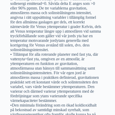
sollenergi emitterad=0. Såvida delta E anges som >0
eller 96% ppmm. De tre variablerna gravitation,
atmosfärens massa och solinstrålningens intensitet,
angivna i rätt uppsättning variabler i tillämplig formel
för den allmänna gaslagen ger dels, ett korrekt
närmevärde för Venus yttemperatur i grader Kelvin, dels
att Venus temperatur längre upp i atmosfären vid samma
tryckförhållande som gäller vid vår jords yta har en
temperatur motsvarande jordytans generella med
korrigering för Venus avstånd till solen, dvs. dess
solinstrålningsintensitet.
• Tillämpat för alla roterande planeter med fast yta, där
vattenyta=fast yta, omgiven av en atmosfär, är
yttemperaturen en funktion av gravitation,
atmosfärmassa utan hänsyn till sammansättning samt
solinstrålningsintensiteten. För vår egen jord är
atmosfärens massa i praktiken definierad, gravitationen
praktiskt sett ett konstant värde och solintensiteten den
variabel, vars värde bestämmer yttemperaturen. Den
varierar och därmed varierar yttemperaturen med de
fördröjningar som ytans varierande specifika
värmekapaciteter bestämmer.
•Den minimala förändring som en ökad koldioxidhalt
på bekostnad av samtidigt minskad syrehalt, som
växthusgasteoretiker ofta framför, skulle kunna ha på