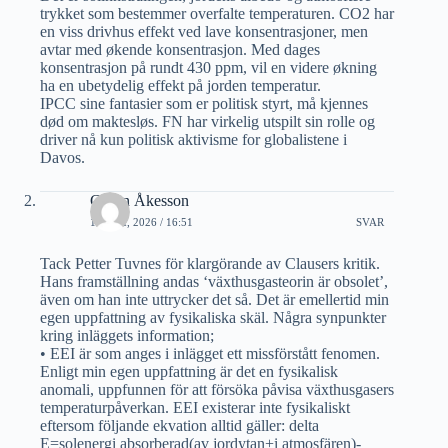
trykket som bestemmer overfalte temperaturen. CO2 har
en viss drivhus effekt ved lave konsentrasjoner, men
avtar med økende konsentrasjon. Med dages
konsentrasjon på rundt 430 ppm, vil en videre økning
ha en ubetydelig effekt på jorden temperatur.
IPCC sine fantasier som er politisk styrt, må kjennes
død om maktesløs. FN har virkelig utspilt sin rolle og
driver nå kun politisk aktivisme for globalistene i
Davos.
Göran Åkesson
12 MAI, 2026 / 16:51
SVAR
Tack Petter Tuvnes för klargörande av Clausers kritik.
Hans framställning andas ‘växthusgasteorin är obsolet’,
även om han inte uttrycker det så. Det är emellertid min
egen uppfattning av fysikaliska skäl. Några synpunkter
kring inläggets information;
• EEI är som anges i inlägget ett missförstått fenomen.
Enligt min egen uppfattning är det en fysikalisk
anomali, uppfunnen för att försöka påvisa växthusgasers
temperaturpåverkan. EEI existerar inte fysikaliskt
eftersom följande ekvation alltid gäller: delta
E=solenergi absorberad(av jordytan+i atmosfären)-