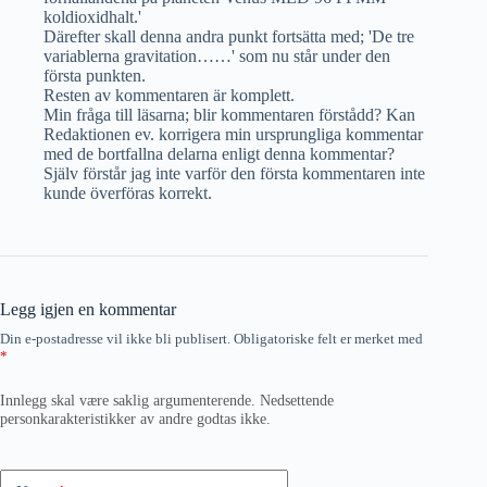
koldioxidhalt.'
Därefter skall denna andra punkt fortsätta med; 'De tre
variablerna gravitation……' som nu står under den
första punkten.
Resten av kommentaren är komplett.
Min fråga till läsarna; blir kommentaren förstådd? Kan
Redaktionen ev. korrigera min ursprungliga kommentar
med de bortfallna delarna enligt denna kommentar?
Själv förstår jag inte varför den första kommentaren inte
kunde överföras korrekt.
Legg igjen en kommentar
Din e-postadresse vil ikke bli publisert.
Obligatoriske felt er merket med
*
Innlegg skal være saklig argumenterende. Nedsettende
personkarakteristikker av andre godtas ikke.