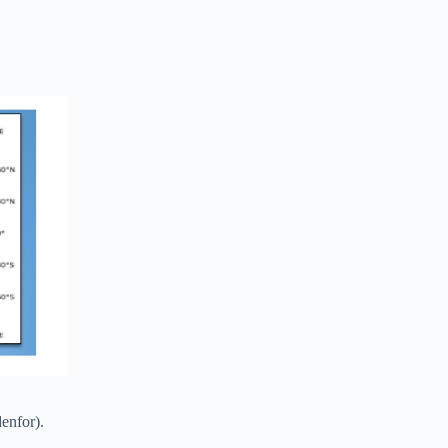
denfor).