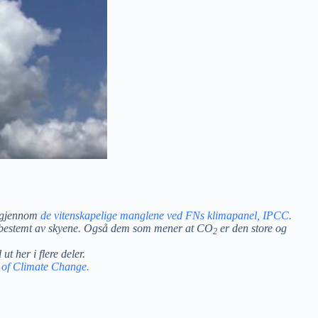
k gjennom
de vitenskapelige manglene ved FNs klimapanel, IPCC.
lir bestemt av skyene. Også dem som mener at CO
er den store og
2
t her i flere deler.
 of Climate Change.