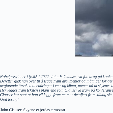
Nobelprisvinner i fysikk i 2022, John F. Clauser, sitt foredrag på ko
Deretter gikk han over til å legge fram argumenter og målinger for de
avgjørende årsaken til endringer i vær og klima, mener nå at skyenes b
Her legges fram teksten i plansjene som Clauser la fram på konferansen. 
Clauser har sagt at han vil legge fram en mer detaljert framstilling 
God lesing!
J
ohn Clauser: Skyene er jordas termostat