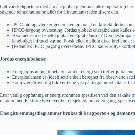
Gitt vanskelighetene med å måle global gjennomsnittstemperatur (eller 
stigende temperaturanomalie) for å kvantitativt identifisere den.
IPCC-bidragsytere er generelt enige om at en korrekt definisjon 
[IPCC-jargong oversetting: Jordas globale energibalanse kalles o
Hva menes med «netto global energiubalanse»? Den består ganske en
langbølget infrarød varme. Forskjellen mellom disse kreftene er 
[Pedantisk IPCC-jargong oversettelse: IPCC kaller sollys kortbølg
Jordas energi
u
balanse
Energioppsamling innebærer at mer energi som treffer jorda enn en
Energibalansen er (ideelt sett) enkelt beregnet fra observerte sate
For å være troverdig bør verdiene vist på diagrammet faktisk ha b
Etter vanlig oppfatning er energistrømmen spesifisert ved den såkalte 
diagrammer. Faktiske høydeverdier er sjelden, om noen gang, spesifise
Energistrømningsdiagrammer brukes til å rapportere og demonstr