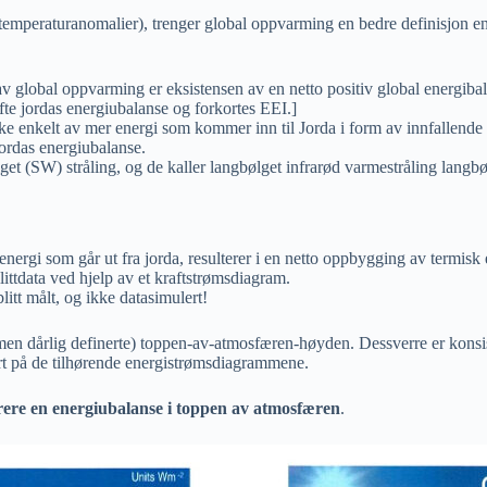
temperaturanomalier), trenger global oppvarming en bedre definisjon en
av global oppvarming er eksistensen av en netto positiv global energiba
fte jordas energiubalanse og forkortes EEI.]
kelt av mer energi som kommer inn til Jorda i form av innfallende solly
jordas energiubalanse.
et (SW) stråling, og de kaller langbølget infrarød varmestråling langbø
ergi som går ut fra jorda, resulterer i en netto oppbygging av termisk 
llittdata ved hjelp av et kraftstrømsdiagram.
litt målt, og ikke datasimulert!
(men dårlig definerte) toppen-av-atmosfæren-høyden. Dessverre er konsi
rt på de tilhørende energistrømsdiagrammene.
ere en energiubalanse i toppen av atmosfæren
.