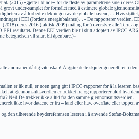
et al. (2015) «gjette i blinde» for de fleste av parametrene sine i dere
grovt under-samplet for formålet med å estimere globale gjennomsnitt
heten av å forbedre dekningen av de globale havene,… Hvis støttet, v
åke endringer i EEI (Jordens energiubalanse)…» De rapporterer verdien, E
8) deres 2016 (faktisk 2009) måling for å overstyre alle Terra- og Aqua
EEI-resultatet. Denne EEI-verdien ble til slutt adoptert av IPCC AR6 (2
ne betegnelsen vil snart bli åpenbare.)»
lte anomalier dårlig vitenskap! Å gjøre dette skjuler generelt feil i de
alien er lik null, er noen gang gitt i IPCC-rapporter for å la leseren be
elt at gjennomsnittsverdien er trukket fra og rapporterer aldri hva den
fra? Nei! De trekker ikke alltid fra den samme gjennomsnittsverdien.
nerelt ikke hvor dataene er fra – land eller hav, overflate eller toppen a
og den tilhørende høydereferansen leseren i å anvende Stefan-Boltzman