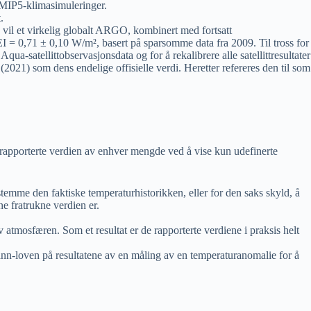
s CMIP5-klimasimuleringer.
.
il et virkelig globalt ARGO, kombinert med fortsatt
EI = 0,71 ± 0,10 W/m², basert på sparsomme data fra 2009. Til tross for
-satellittobservasjonsdata og for å rekalibrere alle satellittresultater
021) som dens endelige offisielle verdi. Heretter refereres den til som
n rapporterte verdien av enhver mengde ved å vise kun udefinerte
stemme den faktiske temperaturhistorikken, eller for den saks skyld, å
ne fratrukne verdien er.
v atmosfæren. Som et resultat er de rapporterte verdiene i praksis helt
n-loven på resultatene av en måling av en temperaturanomalie for å