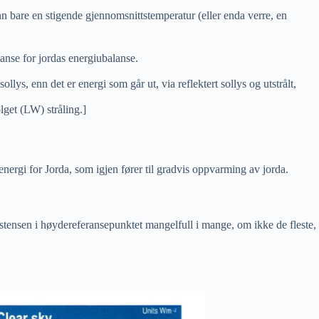
n bare en stigende gjennomsnittstemperatur (eller enda verre, en
lanse for jordas energiubalanse.
s, enn det er energi som går ut, via reflektert sollys og utstrålt,
lget (LW) stråling.]
energi for Jorda, som igjen fører til gradvis oppvarming av jorda.
stensen i høydereferansepunktet mangelfull i mange, om ikke de fleste,