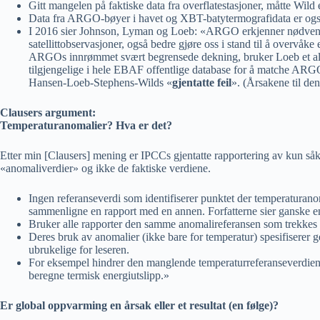
Gitt mangelen på faktiske data fra overflatestasjoner, måtte Wild 
Data fra ARGO-bøyer i havet og XBT-batytermografidata er også 
I 2016 sier Johnson, Lyman og Loeb: «ARGO erkjenner nødvendig
satellittobservasjoner, også bedre gjøre oss i stand til å overv
ARGOs innrømmet svært begrensede dekning, bruker Loeb et al. (201
tilgjengelige i hele EBAF offentlige database for å matche ARGO 
Hansen-Loeb-Stephens-Wilds «
gjentatte feil
». (Årsakene til den
Clausers argument:
Temperaturanomalier? Hva er det?
Etter min [Clausers] mening er IPCCs gjentatte rapportering av kun såka
«anomaliverdier» og ikke de faktiske verdiene.
Ingen referanseverdi som identifiserer punktet der temperaturanom
sammenligne en rapport med en annen. Forfatterne sier ganske enk
Bruker alle rapporter den samme anomalireferansen som trekkes 
Deres bruk av anomalier (ikke bare for temperatur) spesifiserer ge
ubrukelige for leseren.
For eksempel hindrer den manglende temperaturreferanseverdien 
beregne termisk energiutslipp.»
Er global oppvarming en årsak eller et resultat (en følge)?