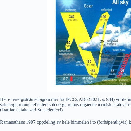
Her er energistrømsdiagrammer fra IPCCs AR6 (2021, s. 934) vurderings
solenergi, minus reflektert solenergi, minus utgående termisk strålevarme
(Dårlige antakelser! Se nedenfor!)
Ramanathans 1987-oppdeling av hele himmelen i to (forhåpentligvis)