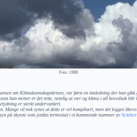
Foto: OBB
nferansen om Klimakunnskapskrisen, var først en innledning der han gik
t som han mener er det rette, nemlig at vær og klima i all hovedsak b
etydning er sterkt undervurdert.
Mange vil nok synes at dette er vel komplisert, men det legges likevel u
sitt syn på skyene som jordas termostat i et kommende nummer av
Science