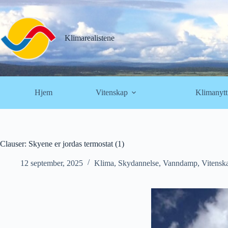
Hopp
til
innholdet
Klimarealistene
Hjem
Vitenskap
Klimanytt
Clauser: Skyene er jordas termostat (1)
12 september, 2025
Klima
,
Skydannelse
,
Vanndamp
,
Vitensk