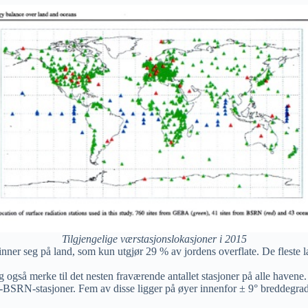
Tilgjengelige værstasjonslokasjoner i 2015
inner seg på land, som kun utgjør 29 % av jordens overflate. De fleste la
 også merke til det nesten fraværende antallet stasjoner på alle havene.
av»-BSRN-stasjoner. Fem av disse ligger på øyer innenfor ± 9° breddegra