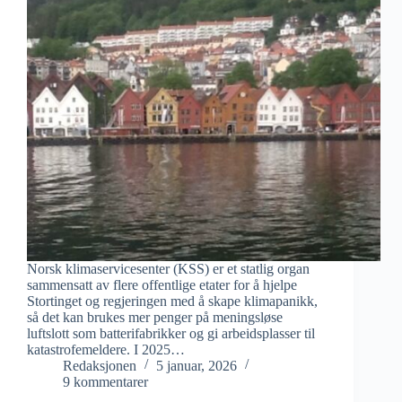
Norsk klimaservicesenter (KSS) er et statlig organ
sammensatt av flere offentlige etater for å hjelpe
Stortinget og regjeringen med å skape klimapanikk,
så det kan brukes mer penger på meningsløse
luftslott som batterifabrikker og gi arbeidsplasser til
katastrofemeldere. I 2025…
Redaksjonen
5 januar, 2026
9 kommentarer