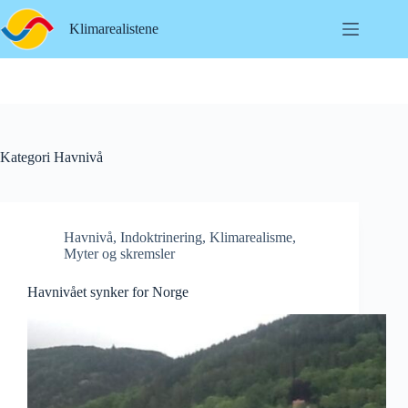
Hopp
til
Klimarealistene
innholdet
Kategori
Havnivå
Havnivå
,
Indoktrinering
,
Klimarealisme
,
Myter og skremsler
Havnivået synker for Norge