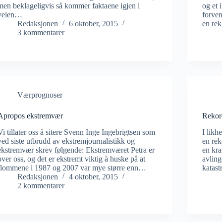
men beklageligvis så kommer faktaene igjen i
og et 
veien…
forven
Redaksjonen
6 oktober, 2015
en re
3 kommentarer
Værprognoser
Apropos ekstremvær
Rekor
Vi tillater oss å sitere Svenn Inge Ingebrigtsen som
I likh
ved siste utbrudd av ekstremjournalistikk og
en rek
ekstremvær skrev følgende: Ekstremværet Petra er
en kra
over oss, og det er ekstremt viktig å huske på at
avling
flommene i 1987 og 2007 var mye større enn…
katas
Redaksjonen
4 oktober, 2015
2 kommentarer