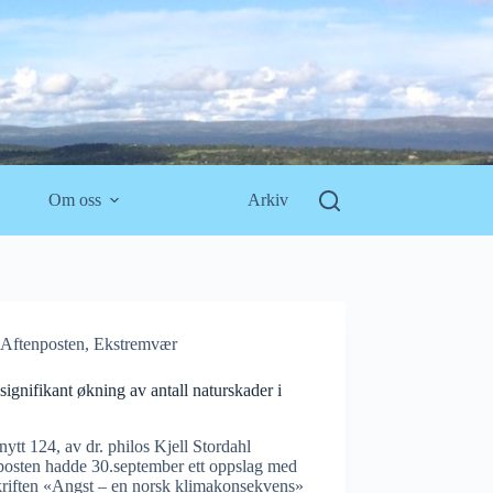
Om oss
Arkiv
Aftenposten
,
Ekstremvær
signifikant økning av antall naturskader i
e
ytt 124, av dr. philos Kjell Stordahl
posten hadde 30.september ett oppslag med
kriften «Angst – en norsk klimakonsekvens»