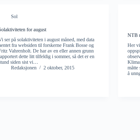
Sol
Solaktiviteten for august
NTB m
Vi ser på solaktiviteten i august måned, med data
hentet fra websiden til forskerne Frank Bosse og
Her vi
Fritz Vahrenholt. De har av en eller annen grunn
oppspi
rapportert dette litt tilfeldig i sommer, så det er en
observ
stund siden sist vi…
Klima
Redaksjonen
2 oktober, 2015
måtte 
å unn