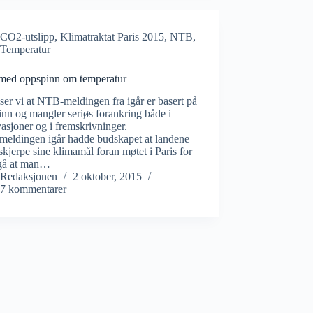
CO2-utslipp
,
Klimatraktat Paris 2015
,
NTB
,
Temperatur
ed oppspinn om temperatur
ser vi at NTB-meldingen fra igår er basert på
nn og mangler seriøs forankring både i
asjoner og i fremskrivninger.
meldingen igår hadde budskapet at landene
skjerpe sine klimamål foran møtet i Paris for
gå at man…
Redaksjonen
2 oktober, 2015
7 kommentarer