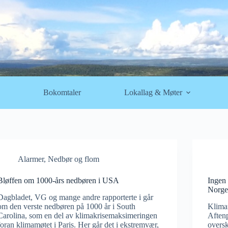
Bokomtaler
Lokallag & Møter
Alarmer
,
Nedbør og flom
Bløffen om 1000-års nedbøren i USA
Ingen 
Norg
Dagbladet, VG og mange andre rapporterte i går
om den verste nedbøren på 1000 år i South
Kliman
Carolina, som en del av klimakrisemaksimeringen
Aften
foran klimamøtet i Paris. Her går det i ekstremvær,
overs