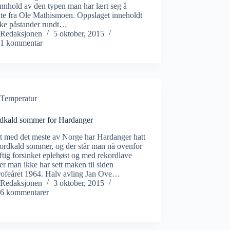
innhold av den typen man har lært seg å
te fra Ole Mathismoen. Oppslaget inneholdt
kke påstander rundt…
Redaksjonen
5 oktober, 2015
1 kommentar
Temperatur
dkald sommer for Hardanger
et med det meste av Norge har Hardanger hatt
ordkald sommer, og der står man nå ovenfor
ftig forsinket eplehøst og med rekordlave
er man ikke har sett maken til siden
trofeåret 1964. Halv avling Jan Ove…
Redaksjonen
3 oktober, 2015
6 kommentarer