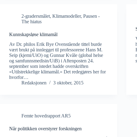
2-gradersmålet
,
Klimamodeller
,
Pausen -
The hiatus
Kunnskapsløse klimamål
Av Dr. philos Erik Bye Ovenstående tittel burde
vært brukt på innlegget til professorene Hans M.
Seip (kjemi/UiO) og Gunnar Kvåle (global helse
og samfunnsmedisin/UiB) i Aftenposten 24.
september som istedet hadde overskriften
«Utilstrekkelige klimamål.» Det redegjøres her for
hvorfor…
Redaksjonen
3 oktober, 2015
Femte hovedrapport AR5
Når politikken overstyrer forskningen