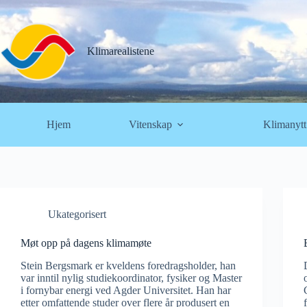
Hopp
til
innholdet
Klimarealistene
Hjem
Vitenskap
Klimanytt
Ukategorisert
Møt opp på dagens klimamøte
Stein Bergsmark er kveldens foredragsholder, han
var inntil nylig studiekoordinator, fysiker og Master
i fornybar energi ved Agder Universitet. Han har
etter omfattende studer over flere år produsert en