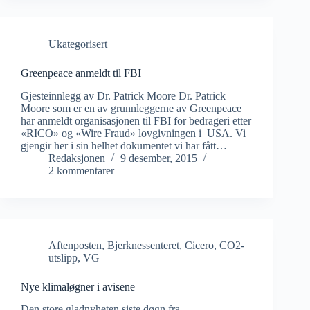
Ukategorisert
Greenpeace anmeldt til FBI
Gjesteinnlegg av Dr. Patrick Moore Dr. Patrick
Moore som er en av grunnleggerne av Greenpeace
har anmeldt organisasjonen til FBI for bedrageri etter
«RICO» og «Wire Fraud» lovgivningen i USA. Vi
gjengir her i sin helhet dokumentet vi har fått…
Redaksjonen
9 desember, 2015
2 kommentarer
Aftenposten
,
Bjerknessenteret
,
Cicero
,
CO2-
utslipp
,
VG
Nye klimaløgner i avisene
Den store gladnyheten siste døgn fra