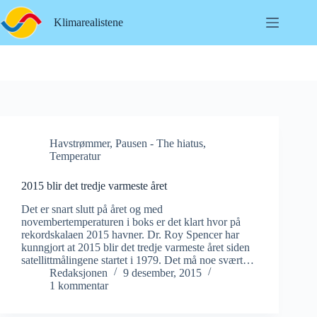
Hopp
til
Klimarealistene
innholdet
Havstrømmer
,
Pausen - The hiatus
,
Temperatur
2015 blir det tredje varmeste året
Det er snart slutt på året og med
novembertemperaturen i boks er det klart hvor på
rekordskalaen 2015 havner. Dr. Roy Spencer har
kunngjort at 2015 blir det tredje varmeste året siden
satellittmålingene startet i 1979. Det må noe svært…
Redaksjonen
9 desember, 2015
1 kommentar