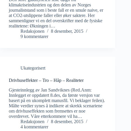
klimakriseindustrien og den delen av Norges
journaliststand som i beste fall er en smule naive, er
at CO2-utslippene faller eller øker saktere. Her
sammenligner vi en del overskrifter med de fysiske
realitetene: Økningen i…
Redaksjonen
8 desember, 2015
9 kommentarer
Ukategorisert
Drivhuseffekter – Tro – Håp – Realiteter
Gjesteinnlegg av Jan Sandviknes (Red.Anm:
Innlegget er oppdatert 8.des, da første versjon var
basert på en ukomplett manusfil. Vi beklager feilen).
Målte verdier synes å indikere at skrekk scenariene
om drivhuseffekten som fremsettes er noe
overdrevet. Våre etterkommere vil ha…
Redaksjonen
8 desember, 2015
4 kommentarer