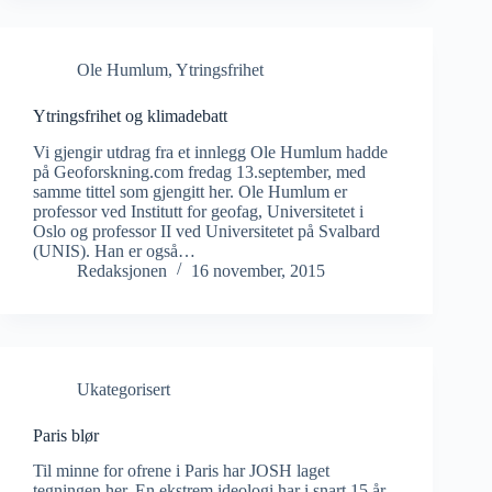
Ole Humlum
,
Ytringsfrihet
Ytringsfrihet og klimadebatt
Vi gjengir utdrag fra et innlegg Ole Humlum hadde
på Geoforskning.com fredag 13.september, med
samme tittel som gjengitt her. Ole Humlum er
professor ved Institutt for geofag, Universitetet i
Oslo og professor II ved Universitetet på Svalbard
(UNIS). Han er også…
Redaksjonen
16 november, 2015
Ukategorisert
Paris blør
Til minne for ofrene i Paris har JOSH laget
tegningen her. En ekstrem ideologi har i snart 15 år