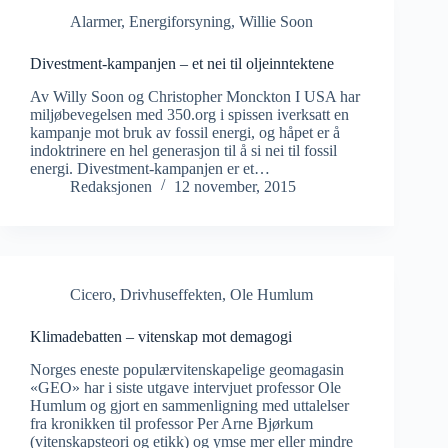
Alarmer
,
Energiforsyning
,
Willie Soon
Divestment-kampanjen – et nei til oljeinntektene
Av Willy Soon og Christopher Monckton I USA har
miljøbevegelsen med 350.org i spissen iverksatt en
kampanje mot bruk av fossil energi, og håpet er å
indoktrinere en hel generasjon til å si nei til fossil
energi. Divestment-kampanjen er et…
Redaksjonen
12 november, 2015
Cicero
,
Drivhuseffekten
,
Ole Humlum
Klimadebatten – vitenskap mot demagogi
Norges eneste populærvitenskapelige geomagasin
«GEO» har i siste utgave intervjuet professor Ole
Humlum og gjort en sammenligning med uttalelser
fra kronikken til professor Per Arne Bjørkum
(vitenskapsteori og etikk) og ymse mer eller mindre