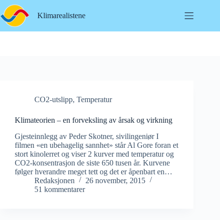
Hopp
til
Klimarealistene
innholdet
CO2-utslipp
,
Temperatur
Klimateorien – en forveksling av årsak og virkning
Gjesteinnlegg av Peder Skotner, sivilingeniør I
filmen «en ubehagelig sannhet» står Al Gore foran et
stort kinolerret og viser 2 kurver med temperatur og
CO2-konsentrasjon de siste 650 tusen år. Kurvene
følger hverandre meget tett og det er åpenbart en…
Redaksjonen
26 november, 2015
51 kommentarer