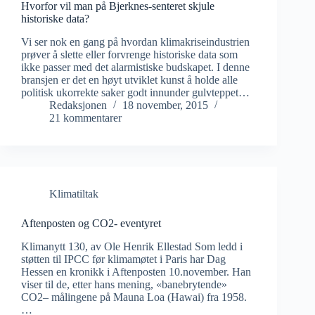
Hvorfor vil man på Bjerknes-senteret skjule
historiske data?
Vi ser nok en gang på hvordan klimakriseindustrien
prøver å slette eller forvrenge historiske data som
ikke passer med det alarmistiske budskapet. I denne
bransjen er det en høyt utviklet kunst å holde alle
politisk ukorrekte saker godt innunder gulvteppet…
Redaksjonen
18 november, 2015
21 kommentarer
Klimatiltak
Aftenposten og CO2- eventyret
Klimanytt 130, av Ole Henrik Ellestad Som ledd i
støtten til IPCC før klimamøtet i Paris har Dag
Hessen en kronikk i Aftenposten 10.november. Han
viser til de, etter hans mening, «banebrytende»
CO2– målingene på Mauna Loa (Hawai) fra 1958.
…