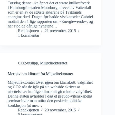
Torsdag denne uka åpnet det et større kullkraftverk
i Hamburgforstaden Moorburg, drevet av Vattenfall
som er en av de største aktørene på Tysklands
energimarked. Dagen før hadde visekanseler Gabriel
mottatt den årlige rapporten om «Energiewende», og
her stod de dårlige nyhetene…
Redaksjonen
21 november, 2015
1 kommentar
CO2-utslipp
,
Miljødirektoratet
Mer tøv om klimaet fra Miljødirektoratet
Miljødirektoratet tøver igjen om klimakutt, valgfrihet
og CO2 når de igår på sin webside skriver at
utsettelse av kraftige klimakutt gir mindre valgfrihet.
Denne etaten avholder i dag et pseudo-vitenskapelig
seminar hvor man utifra den ønskede politiske
konklusjon (at mer…
Redaksjonen
20 november, 2015
5 kommentarer