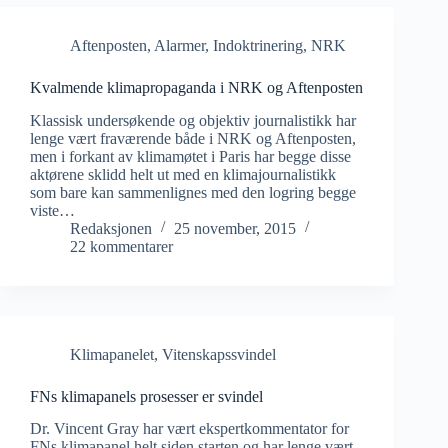
Aftenposten
,
Alarmer
,
Indoktrinering
,
NRK
Kvalmende klimapropaganda i NRK og Aftenposten
Klassisk undersøkende og objektiv journalistikk har
lenge vært fraværende både i NRK og Aftenposten,
men i forkant av klimamøtet i Paris har begge disse
aktørene sklidd helt ut med en klimajournalistikk
som bare kan sammenlignes med den logring begge
viste…
Redaksjonen
25 november, 2015
22 kommentarer
Klimapanelet
,
Vitenskapssvindel
FNs klimapanels prosesser er svindel
Dr. Vincent Gray har vært ekspertkommentator for
FNs klimapanel helt siden starten og har lenge vært