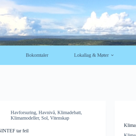
Bokomtaler
Lokallag & Møter
Havforsuring
,
Havnivå
,
Klimadebatt
,
Klimamodeller
,
Sol
,
Vitenskap
Klimap
SINTEF tar feil
Kliman