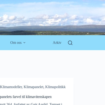
Om oss
Arkiv
Klimamodeller
,
Klimapanelet
,
Klimapolitikk
anelets farvel til klimavitenskapen
ytt 264, forfattet av Geir Aaslid. Temaet i