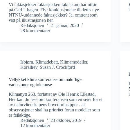
Vi faktasjekker faktasjekken faktisk.no har utført
på Carl I. hagen. Flyr konklusjonene til deres nye
NTNU-utdannede faktasjekker? Ja, omtrent som
vist på illustrasjonen her.
Redaksjonen
21 januar, 2020
28 kommentarer
Isbjørn
,
Klimadebatt
,
Klimamodeller
,
Korallrev
,
Susan J. Crockford
Vellykket klimakonferanse om naturlige
variasjoner og toleranse
Klimanytt 263, forfattet av Ole Henrik Ellestad.
Her kan du lese om konferansen som en seier for et
av naturvitenskapens hovedprinsipper - at
observasjoner skal ha prioritet foran modeller som
er feilaktige.
Redaksjonen
23 oktober, 2019
12 kommentarer