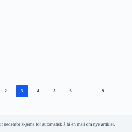
2
3
4
5
6
…
9
ut nedenfor skjema for automatisk å få en mail om nye artikler.