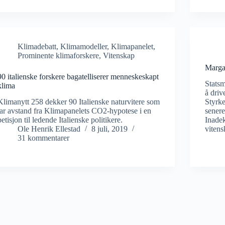
Klimadebatt
,
Klimamodeller
,
Klimapanelet
,
Prominente klimaforskere
,
Vitenskap
Marga
90 italienske forskere bagatelliserer menneskeskapt
Statsm
klima
å driv
Klimanytt 258 dekker 90 Italienske naturvitere som
Styrke
tar avstand fra Klimapanelets CO2-hypotese i en
senere
petisjon til ledende Italienske politikere.
Inadek
Ole Henrik Ellestad
8 juli, 2019
vitens
31 kommentarer