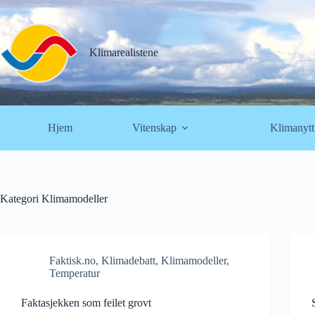
Hopp
til
innholdet
Klimarealistene
Hjem
Vitenskap
Klimanytt
Kategori
Klimamodeller
Faktisk.no
,
Klimadebatt
,
Klimamodeller
,
Temperatur
Faktasjekken som feilet grovt