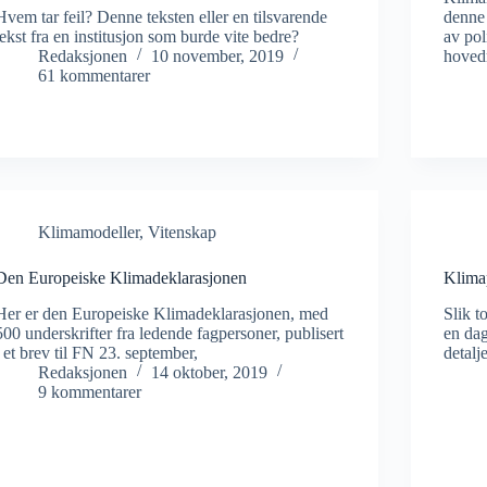
Hvem tar feil? Denne teksten eller en tilsvarende
denne
tekst fra en institusjon som burde vite bedre?
av pol
Redaksjonen
10 november, 2019
hoved
61 kommentarer
Klimamodeller
,
Vitenskap
Den Europeiske Klimadeklarasjonen
Klimap
Her er den Europeiske Klimadeklarasjonen, med
Slik t
500 underskrifter fra ledende fagpersoner, publisert
en dag
i et brev til FN 23. september,
detalj
Redaksjonen
14 oktober, 2019
9 kommentarer