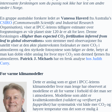
interessante forskningen som du pussig nok ikke har lest om andre
steder i Norge.
En gruppe australske forskere ledet av
Vanessa Haverd
fra Australia’s
CSIRO
(Commonwealth Scientific and Industrial Research
Organisation)
, viser at IPCC-leirens tidligere estimater over
forgrønningen av vår planet siste 120 år er alt for lave. Denne
forskningen
«Higher than expected CO
fertilization inferred from
2
leaf to global observations»
som stemmer med observasjoner fra
satelitt viser at den økte planteveksten forårsaket av mere CO
i
2
atmosfæren og den styrkede fotosyntese som følger av dette, betyr at
man kan doble eldre anslag for hvor mye CO
som dermed fjernes fra
2
atmosfæren.
Patrick J. Michaels
har en fersk analyse
hos Judith
Curry
.
For varme klimamodeller
Dette er anslag som er gjort i IPCC-leirens
klimamodeller hvor man lenge har observert at
modellene er alt for varme i forhold til det man ser
i atmosfæren. Modellene som aldri er
kvalitetskontrollert
(validert og verifisert på
fagspråket)
har systematisk vist både mer CO
og
2
høyere temperatur enn det som er mulig å