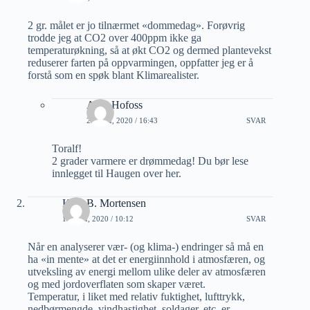
2 gr. målet er jo tilnærmet «dommedag». Forøvrig
trodde jeg at CO2 over 400ppm ikke ga
temperaturøkning, så at økt CO2 og dermed plantevekst
reduserer farten på oppvarmingen, oppfatter jeg er å
forstå som en spøk blant Klimarealister.
Arne Hofoss
23 MAI, 2020 / 16:43
SVAR
Toralf!
2 grader varmere er drømmedag! Du bør lese
innlegget til Haugen over her.
Kjell B. Mortensen
19 MAI, 2020 / 10:12
SVAR
Når en analyserer vær- (og klima-) endringer så må en
ha «in mente» at det er energiinnhold i atmosfæren, og
utveksling av energi mellom ulike deler av atmosfæren
og med jordoverflaten som skaper været.
Temperatur, i liket med relativ fuktighet, lufttrykk,
nedbørmengde, vindhastighet, soldager, etc. er