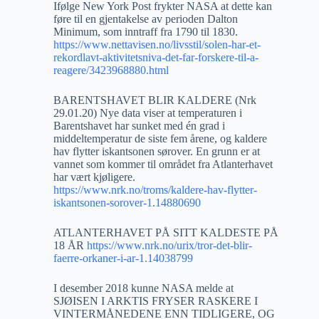
Ifølge New York Post frykter NASA at dette kan
føre til en gjentakelse av perioden Dalton
Minimum, som inntraff fra 1790 til 1830.
https://www.nettavisen.no/livsstil/solen-har-et-
rekordlavt-aktivitetsniva-det-far-forskere-til-a-
reagere/3423968880.html
BARENTSHAVET BLIR KALDERE (Nrk
29.01.20) Nye data viser at temperaturen i
Barentshavet har sunket med én grad i
middeltemperatur de siste fem årene, og kaldere
hav flytter iskantsonen sørover. En grunn er at
vannet som kommer til området fra Atlanterhavet
har vært kjøligere.
https://www.nrk.no/troms/kaldere-hav-flytter-
iskantsonen-sorover-1.14880690
ATLANTERHAVET PÅ SITT KALDESTE PÅ
18 ÅR
https://www.nrk.no/urix/tror-det-blir-
faerre-orkaner-i-ar-1.14038799
I desember 2018 kunne NASA melde at
SJØISEN I ARKTIS FRYSER RASKERE I
VINTERMÅNEDENE ENN TIDLIGERE, OG