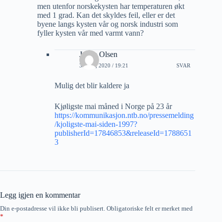
men utenfor norskekysten har temperaturen økt
med 1 grad. Kan det skyldes feil, eller er det
byene langs kysten vår og norsk industri som
fyller kysten vår med varmt vann?
Janne Olsen
3 JUNI, 2020 / 19:21
SVAR
Mulig det blir kaldere ja
Kjøligste mai måned i Norge på 23 år
https://kommunikasjon.ntb.no/pressemelding
/kjoligste-mai-siden-1997?
publisherId=17846853&releaseId=1788651
3
Legg igjen en kommentar
Din e-postadresse vil ikke bli publisert.
Obligatoriske felt er merket med
*