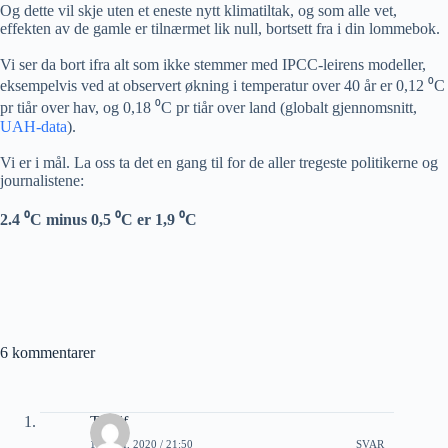
Og dette vil skje uten et eneste nytt klimatiltak, og som alle vet,
effekten av de gamle er tilnærmet lik null, bortsett fra i din lommebok.
Vi ser da bort ifra alt som ikke stemmer med IPCC-leirens modeller,
eksempelvis ved at observert økning i temperatur over 40 år er 0,12 ⁰C
pr tiår over hav, og 0,18 ⁰C pr tiår over land (globalt gjennomsnitt,
UAH-data
).
Vi er i mål. La oss ta det en gang til for de aller tregeste politikerne og
journalistene:
2.4 ⁰C minus 0,5 ⁰C er 1,9 ⁰C
6 kommentarer
Toralf
18 MAI, 2020 / 21:50
SVAR