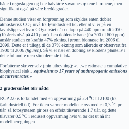
både i regnskogen og i de halvtørre savannestrøkene i tropene, men
signifikant også på våre breddegrader.
Denne studien viser en forgrønning som skyldes enten doblet
atmosfærisk CO
-nivå fra førindustriell tid, eller at vi er på en
2
lavutslippsvei hvor CO
-nivået når en topp på 440 ppm rundt 2050.
2
(Jfr årets nivå på 410 ppm). I en doblende bane (fra 300 til 600 ppm).
anslår studien en kraftig 47% økning i grønn biomasse fra 2006 til
2099. Dette er i tillegg til de 37% økning som allerede er observert fra
1900 til 2006
(figuren)
. Så vi er nær en dobling av klodens planteliv i
dette århundre uten stimulerende tiltak.
Forfatterne skriver selv (min uthevning):
«
…we estimate a cumulative
biophysical sink…
equivalent to 17 years of anthropogenic emissions
at current rates.»
2-gradersmålet blir nådd
RCP 2.6 is forbundet med en oppvarming på 2.4 ⁰C til 2100 (fra
førindustriell tid). For tiden varmer modellene oss med ca 0,3 ⁰C pr
tiår, så fotosyntesen gir oss en effekt tilsvarende 1,7 tiår, og dette
tilsvarer 0,5 ⁰C i redusert oppvarming hvis vi tar det ut nå iht
modellberegningen.