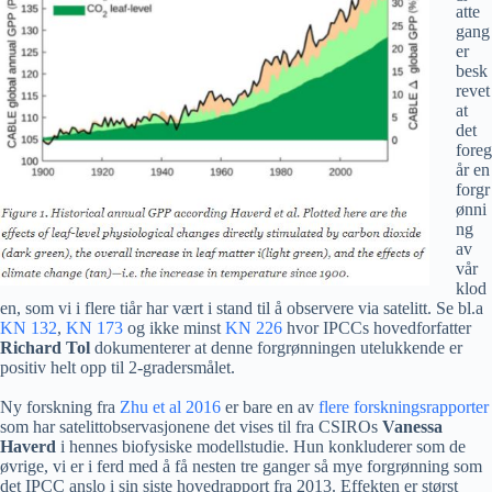
atte
gang
er
besk
revet
at
det
foreg
år en
forgr
ønni
ng
av
vår
klod
en, som vi i flere tiår har vært i stand til å observere via satelitt. Se bl.a
KN 132
,
KN 173
og ikke minst
KN 226
hvor IPCCs hovedforfatter
Richard Tol
dokumenterer at denne forgrønningen utelukkende er
positiv helt opp til 2-gradersmålet.
Ny forskning fra
Zhu et al 2016
er bare en av
flere forskningsrapporter
som har satelittobservasjonene det vises til fra CSIROs
Vanessa
Haverd
i hennes biofysiske modellstudie. Hun konkluderer som de
øvrige, vi er i ferd med å få nesten tre ganger så mye forgrønning som
det IPCC anslo i sin siste hovedrapport fra 2013. Effekten er størst