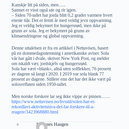
Kanskje litt på siden, men…..
Samset er visst også ute og rir igjen.
– Siden 70-tallet har jorda blitt 0,2 grader varmere hvert
eneste tiår. Det er femti år med veldig jevn oppvarming.
Jeg er veldig bekymret for hungersnød, men ikke på
grunn av sola. Jeg er bekymret på grunn av
klimaendringene og global oppvarming.
Denne uttalelsen er fra en artikkel i Nettavisen, basert
på en dommedagsstemning i amerikanske aviser. Sola
vår har gått i dvale, skriver New York Post, og melder
om iskaldt vær, jordskjelv og hungersnød.
Sola har vært «blank», altså uten solflekker, 76 prosent
av dagene så langt i 2020. I 2019 var sola blank 77
prosent av dagene. Stillere enn det har det ikke vært på
soloverflaten siden 1950-tallet.
Men norske forskere lar seg ikke vippe av pinnen……
https://www.nettavisen.no/livsstil/solen-har-et-
rekordlavt-aktivitetsniva-det-far-forskere-til-a-
reagere/3423968880.html
Johannes Haugen