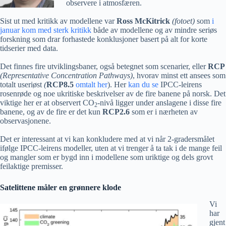
observere i atmosfæren.
Sist ut med kritikk av modellene var
Ross McKitrick
(fotoet)
som
i
januar kom med sterk kritikk
både av modellene og av mindre seriøs
forskning som drar forhastede konklusjoner basert på alt for korte
tidserier med data.
Det finnes fire utviklingsbaner, også betegnet som scenarier, eller
RCP
(Representative Concentration Pathways)
, hvorav minst ett ansees som
totalt useriøst
(
RCP8.5
omtalt her
). Her
kan du se
IPCC-leirens
rosenrøde og noe ukritiske beskrivelser av de fire banene på norsk. Det
viktige her er at observert CO
-nivå ligger under anslagene i disse fire
2
banene, og av de fire er det kun
RCP2.6
som er i nærheten av
observasjonene.
Det er interessant at vi kan konkludere med at vi når 2-gradersmålet
ifølge IPCC-leirens modeller, uten at vi trenger å ta tak i de mange feil
og mangler som er bygd inn i modellene som uriktige og dels grovt
feilaktige premisser.
Satelittene måler en grønnere klode
Vi
har
gjent