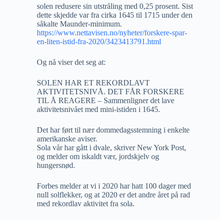
solen redusere sin utstråling med 0,25 prosent. Sist
dette skjedde var fra cirka 1645 til 1715 under den
såkalte Maunder-minimum.
https://www.nettavisen.no/nyheter/forskere-spar-
en-liten-istid-fra-2020/3423413791.html
Og nå viser det seg at:
SOLEN HAR ET REKORDLAVT
AKTIVITETSNIVÅ. DET FÅR FORSKERE
TIL Å REAGERE – Sammenligner det lave
aktivitetsnivået med mini-istiden i 1645.
Det har ført til nær dommedagsstemning i enkelte
amerikanske aviser.
Sola vår har gått i dvale, skriver New York Post,
og melder om iskaldt vær, jordskjelv og
hungersnød.
Forbes melder at vi i 2020 har hatt 100 dager med
null solflekker, og at 2020 er det andre året på rad
med rekordlav aktivitet fra sola.