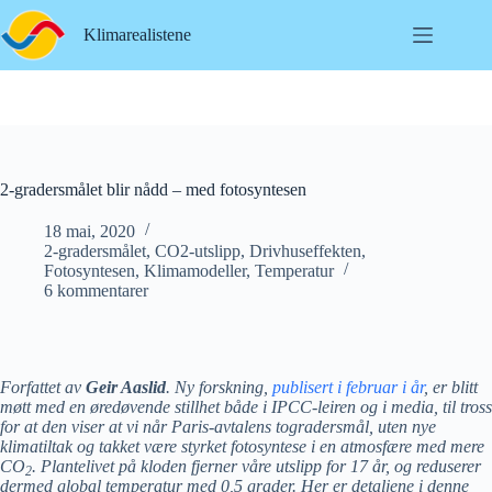
Hopp
til
Klimarealistene
innholdet
2-gradersmålet blir nådd – med fotosyntesen
18 mai, 2020
2-gradersmålet
,
CO2-utslipp
,
Drivhuseffekten
,
Fotosyntesen
,
Klimamodeller
,
Temperatur
6 kommentarer
Forfattet av
Geir Aaslid
.
Ny forskning,
publisert i februar i år
, er blitt
møtt med en øredøvende stillhet både i IPCC-leiren og i media, til tross
for at den viser at vi når Paris-avtalens togradersmål, uten nye
klimatiltak og takket være styrket fotosyntese i en atmosfære med mere
CO
. Plantelivet på kloden fjerner våre utslipp for 17 år, og reduserer
2
dermed global temperatur med 0,5 grader. Her er detaljene i denne