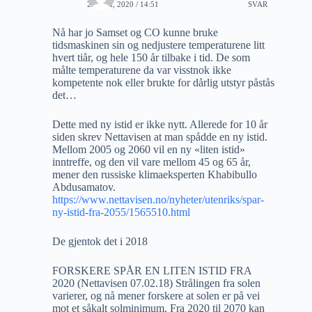
21 MAI, 2020 / 14:51
SVAR
Nå har jo Samset og CO kunne bruke
tidsmaskinen sin og nedjustere temperaturene litt
hvert tiår, og hele 150 år tilbake i tid. De som
målte temperaturene da var visstnok ikke
kompetente nok eller brukte for dårlig utstyr påstås
det…
Dette med ny istid er ikke nytt. Allerede for 10 år
siden skrev Nettavisen at man spådde en ny istid.
Mellom 2005 og 2060 vil en ny «liten istid»
inntreffe, og den vil vare mellom 45 og 65 år,
mener den russiske klimaeksperten Khabibullo
Abdusamatov.
https://www.nettavisen.no/nyheter/utenriks/spar-
ny-istid-fra-2055/1565510.html
De gjentok det i 2018
FORSKERE SPÅR EN LITEN ISTID FRA
2020 (Nettavisen 07.02.18) Strålingen fra solen
varierer, og nå mener forskere at solen er på vei
mot et såkalt solminimum. Fra 2020 til 2070 kan