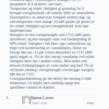
parametere til å beskrive vær med.
Temperatur og relativ fuktighet gi grunnlag for å
beregne energiinnhold i de enkelte deler av atmosfæren.
Eksempelvis i en ørken kan forskjell mellom dag- og
natt-temperatur være mange 10-talls grader på grunn av
lav relativ fuktighet og lavt energiinnhold, tross høy
dagtemperatur.
Beregner en den energimengde som CO2 (400 ppm)
absorberer, og den mengde vann ved fordampning til
60% relativ fuktighet i luft fører opp i atmosfæren og
frigir ved kondensering av vanndampen, finner en:
Energi ført inn i et gitt volum atmosfære av CO2 (400
ppm) utgjør ca. 1% av den energi vanndamp ved relativ
fuktighet fører inn i samme volum. Med andre ord;
dersom fordampningen av vann endrer seg med 1% så
vil denne endring i energimengde overskygge energien
ført inn av CO2.
I energisammenheng gir det derfor lite mening å måle
temperatur i et objekt uten samtidig oppgi den
spesifikke varmen til objektet.
Kjell Bjørnar Larsen
19 MAI, 2020 / 13:33
SVAR