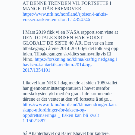
AT DENNE TRENDEN VIL FORTSETTE I
MANGE TIÅR FREMOVER.
https://www.nrk.no/nordland/sjoisen-i-arktis-
vokser-raskere-enn-for-1.14354746
I Mars 2019 fikk vi en NASA rapport som viste at
DEN TOTALE SJØISEN HAR VOKST
GLOBALT DE SISTE 40 ÅR. Det var en liten
tilbakegang i årene 2014-2016 før det tolk seg opp
igjen. Tilbakegangen skyldtes sannsynligvis El
Nino.
https://forskning.no/klima/kraftig-nedgang-i-
havisen-i-antarktis-mellom-2014-og-
2017/1354101
Likevel kan NRK i dag melde at siden 1980-tallet
har gjennomsnittstemperaturen i havet utenfor
norskekysten økt med én grad. I de kommende
tiårene er det ventet at den vil fortsette å stige…
https://www.nrk.no/nordland/klimaendringer-kan-
skape-utfordringer-for-laksen-og-
oppdrettsnaeringa-_-fisken-kan-bli-kvalt-
1.15021887
Så Atlanterhavet og Barentshavet blir kaldere,