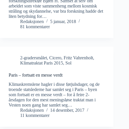
forskningsdirektør Bjørn H. Samset at selv om
arbeidet som viste sammenheng mellom kosmisk
stråling og skydannelse, var bra forskning hadde det
liten betydning for…
Redaksjonen
5 januar, 2018
81 kommentarer
2-gradersmålet
,
Cicero
,
Fritz Vahrenholt
,
Klimatraktat Paris 2015
,
Sol
Paris – fortsatt en messe verdt
Klimaskremslene hagler i disse førjulsdager, og de
troende statslederne har samlet seg i Paris – byen
som fortsatt er en messe verdt – for å feire 2-
årsdagen for den mest meningsløse traktat man i
Vesten noen gang har samlet seg…
Redaksjonen
14 desember, 2017
11 kommentarer