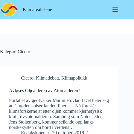
Hopp
til
Klimarealistene
innholdet
Kategori
Cicero
Cicero
,
Klimadebatt
,
Klimapolitikk
Avløses Oljealderen av Atomalderen?
Forfattet av geofysiker Martin Hovland Det heter seg
at: ‘I nøden spiser fanden fluer…’. Nå foreslår
klimaforskerne at etter oljen kommer kjernefysisk
kraft, dvs atomalderen. Samtidig som Natos leder,
Jens Stoltenberg, kommer seilende opp langs
norskekysten om bord i verdens…
Redaksjonen
20 oktober, 2018