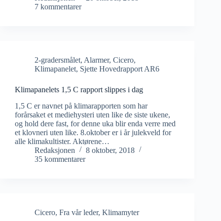
7 kommentarer
2-gradersmålet
,
Alarmer
,
Cicero
,
Klimapanelet
,
Sjette Hovedrapport AR6
Klimapanelets 1,5 C rapport slippes i dag
1,5 C er navnet på klimarapporten som har
forårsaket et mediehysteri uten like de siste ukene,
og hold dere fast, for denne uka blir enda verre med
et klovneri uten like. 8.oktober er i år julekveld for
alle klimakultister. Aktørene…
Redaksjonen
8 oktober, 2018
35 kommentarer
Cicero
,
Fra vår leder
,
Klimamyter