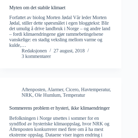
Myten om det stabile klimaet
Forfattet av biolog Morten Jødal Vår leder Morten
Jødal, stiller dette spørsmålet i egen bloggtekst: Blir
det umulig å drive landbruk i Norge – og andre land
– fordi klimaendringene gjør rammebetingelsene
vanskelige: en stadig veksling mellom varme og
kulde,…
Redaksjonen
27 august, 2018
3 kommentarer
Aftenposten
,
Alarmer
,
Cicero
,
Havtemperatur
,
NRK
,
Ole Humlum
,
Temperatur
Sommerens problem er hysteri, ikke klimaendringer
Befolkningen i Norge utsettes i sommer for en
syndflod av hysteriske klimaoppslag, hvor NRK og
Aftenposten konkurrerer med flere om å ha mest
ekstreme oppslag. Dataene viser ingen endring i