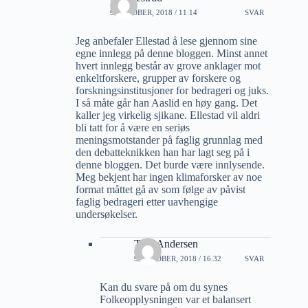
9 OKTOBER, 2018 / 11:14
SVAR
Jeg anbefaler Ellestad å lese gjennom sine
egne innlegg på denne bloggen. Minst annet
hvert innlegg består av grove anklager mot
enkeltforskere, grupper av forskere og
forskningsinstitusjoner for bedrageri og juks.
I så måte går han Aaslid en høy gang. Det
kaller jeg virkelig sjikane. Ellestad vil aldri
bli tatt for å være en seriøs
meningsmotstander på faglig grunnlag med
den debatteknikken han har lagt seg på i
denne bloggen. Det burde være innlysende.
Meg bekjent har ingen klimaforsker av noe
format måttet gå av som følge av påvist
faglig bedrageri etter uavhengige
undersøkelser.
Tore Andersen
9 OKTOBER, 2018 / 16:32
SVAR
Kan du svare på om du synes
Folkeopplysningen var et balansert