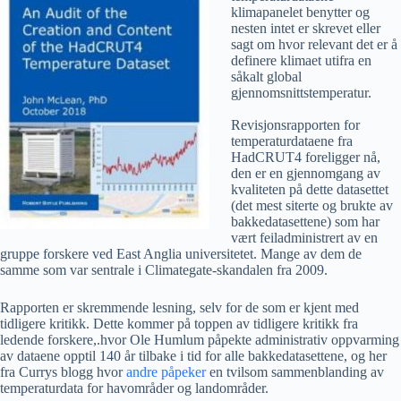
klimapanelet benytter og
nesten intet er skrevet eller
sagt om hvor relevant det er å
definere klimaet utifra en
såkalt global
gjennomsnittstemperatur.
Revisjonsrapporten for
temperaturdataene fra
HadCRUT4 foreligger nå,
den er en gjennomgang av
kvaliteten på dette datasettet
(det mest siterte og brukte av
bakkedatasettene) som har
vært feiladministrert av en
gruppe forskere ved East Anglia universitetet. Mange av dem de
samme som var sentrale i Climategate-skandalen fra 2009.
Rapporten er skremmende lesning, selv for de som er kjent med
tidligere kritikk. Dette kommer på toppen av tidligere kritikk fra
ledende forskere,.hvor Ole Humlum påpekte administrativ oppvarming
av dataene opptil 140 år tilbake i tid for alle bakkedatasettene, og her
fra Currys blogg hvor
andre påpeker
en tvilsom sammenblanding av
temperaturdata for havområder og landområder.