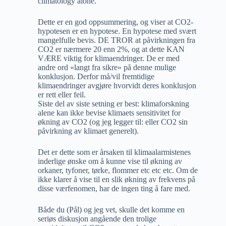
climatology alone.
Dette er en god oppsummering, og viser at CO2-
hypotesen er en hypotese. En hypotese med svært
mangelfulle bevis. DE TROR at påvirkningen fra
CO2 er nærmere 20 enn 2%, og at dette KAN
VÆRE viktig for klimaendringer. De er med
andre ord «langt fra sikre» på denne mulige
konklusjon. Derfor må/vil fremtidige
klimaendringer avgjøre hvorvidt deres konklusjon
er rett eller feil.
Siste del av siste setning er best: klimaforskning
alene kan ikke bevise klimaets sensitivitet for
økning av CO2 (og jeg legger til: eller CO2 sin
påvirkning av klimaet generelt).
Det er dette som er årsaken til klimaalarmistenes
inderlige ønske om å kunne vise til økning av
orkaner, tyfoner, tørke, flommer etc etc etc. Om de
ikke klarer å vise til en slik økning av frekvens på
disse værfenomen, har de ingen ting å fare med.
Både du (Pål) og jeg vet, skulle det komme en
seriøs diskusjon angående den trolige