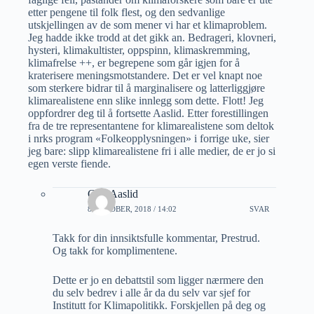
etter pengene til folk flest, og den sedvanlige
utskjellingen av de som mener vi har et klimaproblem.
Jeg hadde ikke trodd at det gikk an. Bedrageri, klovneri,
hysteri, klimakultister, oppspinn, klimaskremming,
klimafrelse ++, er begrepene som går igjen for å
kraterisere meningsmotstandere. Det er vel knapt noe
som sterkere bidrar til å marginalisere og latterliggjøre
klimarealistene enn slike innlegg som dette. Flott! Jeg
oppfordrer deg til å fortsette Aaslid. Etter forestillingen
fra de tre representantene for klimarealistene som deltok
i nrks program «Folkeopplysningen» i forrige uke, sier
jeg bare: slipp klimarealistene fri i alle medier, de er jo si
egen verste fiende.
Geir Aaslid
8 OKTOBER, 2018 / 14:02
SVAR
Takk for din innsiktsfulle kommentar, Prestrud.
Og takk for komplimentene.
Dette er jo en debattstil som ligger nærmere den
du selv bedrev i alle år da du selv var sjef for
Institutt for Klimapolitikk. Forskjellen på deg og