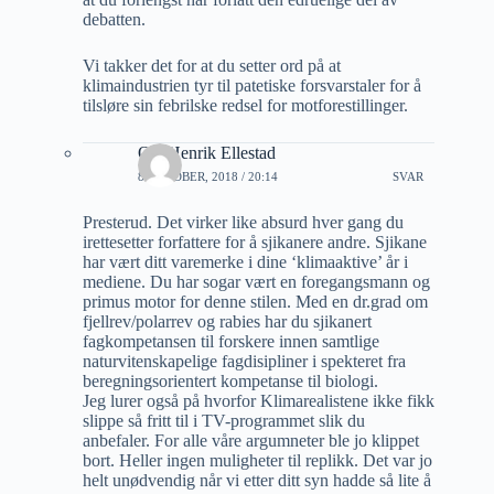
debatten.
Vi takker det for at du setter ord på at
klimaindustrien tyr til patetiske forsvarstaler for å
tilsløre sin febrilske redsel for motforestillinger.
Ole Henrik Ellestad
8 OKTOBER, 2018 / 20:14
SVAR
Presterud. Det virker like absurd hver gang du
irettesetter forfattere for å sjikanere andre. Sjikane
har vært ditt varemerke i dine ‘klimaaktive’ år i
mediene. Du har sogar vært en foregangsmann og
primus motor for denne stilen. Med en dr.grad om
fjellrev/polarrev og rabies har du sjikanert
fagkompetansen til forskere innen samtlige
naturvitenskapelige fagdisipliner i spekteret fra
beregningsorientert kompetanse til biologi.
Jeg lurer også på hvorfor Klimarealistene ikke fikk
slippe så fritt til i TV-programmet slik du
anbefaler. For alle våre argumneter ble jo klippet
bort. Heller ingen muligheter til replikk. Det var jo
helt unødvendig når vi etter ditt syn hadde så lite å