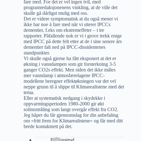
fare med. For det er vel ingen tvil, med
programredaksjonenens vinkling, at de ville det
skulle gå dårligst mulig med oss.
Det er videre symptomatisk at du også mener vi
ikke har noe å fare med når vi siterer IPCCs
dementier, f.eks om ekstremeffeter – i tre
rapporter. Påfallende nok er vi i grove trekk enige
med IPCC på dette felt etter at de i sine senere års
dementier falt ned på IPCC-dissidentenes
standpunkter.
Vi skulle også gjerne ha fått eksponert at det er
økning i vanndampen som gir forsterkning 3-5
ganger CO2s effekt. Men siden det ikke måles
mer vanndamp i atmosfærelagene IPCC-
modellene beregner effektøkningen var det vel
neppe grunn til å slippe til Klimarealistene med det
tema.
Eller at systematisk nedgang i skydekke i
oppvarmingsperioden 1980-2000 gir økt
solinnstråling som langt overgår effekt fra CO2.
Jeg håper du får gjennomslag for din anbefaling
om «fritt frem for Klimarealistene» og får med ditt
brede kontaktnett på det.
Pål Prestrud