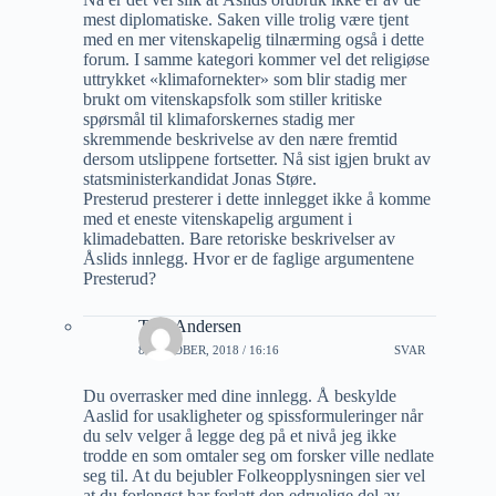
mest diplomatiske. Saken ville trolig være tjent
med en mer vitenskapelig tilnærming også i dette
forum. I samme kategori kommer vel det religiøse
uttrykket «klimafornekter» som blir stadig mer
brukt om vitenskapsfolk som stiller kritiske
spørsmål til klimaforskernes stadig mer
skremmende beskrivelse av den nære fremtid
dersom utslippene fortsetter. Nå sist igjen brukt av
statsministerkandidat Jonas Støre.
Presterud presterer i dette innlegget ikke å komme
med et eneste vitenskapelig argument i
klimadebatten. Bare retoriske beskrivelser av
Åslids innlegg. Hvor er de faglige argumentene
Presterud?
Tore Andersen
8 OKTOBER, 2018 / 16:16
SVAR
Du overrasker med dine innlegg. Å beskylde
Aaslid for usakligheter og spissformuleringer når
du selv velger å legge deg på et nivå jeg ikke
trodde en som omtaler seg om forsker ville nedlate
seg til. At du bejubler Folkeopplysningen sier vel
at du forlengst har forlatt den edruelige del av