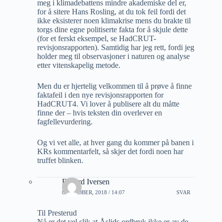
meg i klimadebattens mindre akademiske del er,
for å sitere Hans Rosling, at du tok feil fordi det
ikke eksisterer noen klimakrise mens du brakte til
torgs dine egne politiserte fakta for å skjule dette
(for et ferskt eksempel, se HadCRUT-
revisjonsrapporten). Samtidig har jeg rett, fordi jeg
holder meg til observasjoner i naturen og analyse
etter vitenskapelig metode.
Men du er hjertelig velkommen til å prøve å finne
faktafeil i den nye revisjonsrapporten for
HadCRUT4. Vi lover å publisere alt du måtte
finne der – hvis teksten din overlever en
fagfellevurdering.
Og vi vet alle, at hver gang du kommer på banen i
KRs kommentarfelt, så skjer det fordi noen har
truffet blinken.
Edvard Iversen
8 OKTOBER, 2018 / 14:07
SVAR
Til Presterud
Nå er det vel slik at Åslids ordbruk ikke er av de