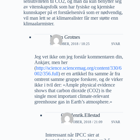
sensitiviteten til CO2, og man da kun benytter seg
av vitenskapsfolk som har fysiske og kjemiske
kunnskaper på et forståelsenivå som er nødvendig,
vil man lett se at klimarealister får mer støtte enn
klimaalarmister.
Martin Grotnes
9 OKTOBER, 2018 / 18:25
SVAR
Jeg vet ikke om jeg forstår kommentaren din,
Ankjær, men her
(
http://science.sciencemag.org/content/330/6
002/356.full
) er en artikkel fra samme år fra
omtrent samme gruppe forskere, og de virker
ikke i tvil der: «Ample physical evidence
shows that carbon dioxide (CO2) is the
single most important climate-relevant
greenhouse gas in Earth’s atmosphere.»
Ole.Henrik.Ellestad
11 OKTOBER, 2018 / 21:09
SVAR
Interessant når IPCC sier at