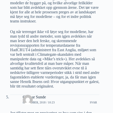
modeller de bygger på, og hvilke alvorlige feilkilder
som har blitt avdekket opp gjennom årene. Det tør være
kjent for alle at hele prosessen preges av at landskapet
må føye seg for modellene – og for et indre politisk
teams instrukser.
Og når terrenget ikke vil føye seg for modellene, har
man tydd til andre metoder, som igjen avdekkes når
man leser den helt ferske, og skremmende
revisjonsrapporten for temperaturdataene fra
HadCRUT4 (administrert fra East Anglia, miljøet som
var helt sentralt i Climategate-skandalen med
manipulerte data og «Mike’s trick»). Her avdekkes så
alvorlige kvalitetsfeil at man bare måper. Når man
samtidig har sett flere tiårs overutviklet evne til å
nedskrive tidligere varmeperioder stikk i strid med andre
fagområders etablerte vurderinger, ja, da får man igjen
sanne Henrik Ibsens ord: Hvor utgangspunktet er galest,
blir titt resultatet originalest.
Gunnar Sunde
8 OKTOBER, 2018 / 10:23
SVAR
Jeg tillater meg en presisering av hva som sies i den