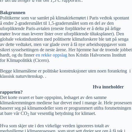
er det du trenger å vite om 1,5 C rapporten.
.
Bakgrunnen
Politikerne som var samlet på klimakirkemøtet i Paris vedtok spontant
å endre 2-gradersmålet til 1,5-gradersmålet som en del av den
uforpliktende Paris-avtalen (eneste forpliktelse er å delta på årlige
møter hvor man leverer lister over uforpliktende tiltaksplaner). Den
globale vekstindustrien med politiserte klimaforskere ble tatt på senga
av dette vedtaket, men var glade over å få nye arbeidsoppgaver som
sikret sysselsettingen de neste årene. Her hjemme har de troende jobbet
hardt, og du finner
en rekke oppslag
hos Kristin Halvorsens Institutt
for Klimapolitikk (Cicero).
Begge klimamålene er politiske konstruksjoner uten noen forankring i
klassisk naturvitenskap. .
Hva inneholder
rapporten?
Det korte svaret er bare oppspinn, ledsaget av den samme
klimaskremmingen mediene har drevet med i mange år. Hele prosessen
baserer seg på klimamodeller som er programmert utifra forutsetningen
at bare vår CO
har vesentlig betydning for klimaet.
2
Hva som skjer ute i den virkelige verden ignoreres totalt av
medspillerne i klimaprosessen, som stort sett dreier seg om å få tak i