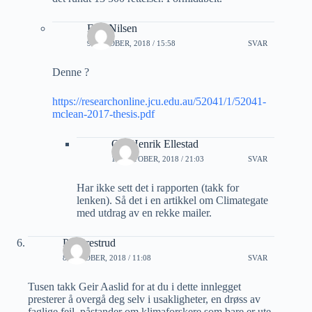
Erik Nilsen
9 OKTOBER, 2018 / 15:58
SVAR
Denne ?
https://researchonline.jcu.edu.au/52041/1/52041-
mclean-2017-thesis.pdf
Ole Henrik Ellestad
14 OKTOBER, 2018 / 21:03
SVAR
Har ikke sett det i rapporten (takk for
lenken). Så det i en artikkel om Climategate
med utdrag av en rekke mailer.
Pål Prestrud
8 OKTOBER, 2018 / 11:08
SVAR
Tusen takk Geir Aaslid for at du i dette innlegget
presterer å overgå deg selv i usakligheter, en drøss av
faglige feil, påstander om klimaforskere som bare er ute