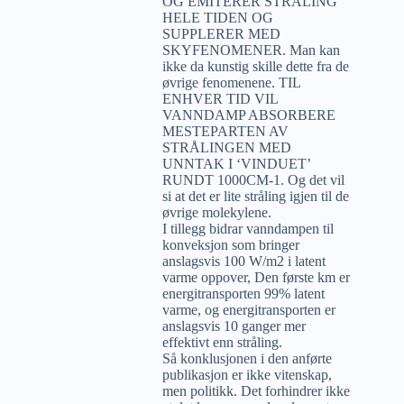
OG EMITERER STRÅLING
HELE TIDEN OG
SUPPLERER MED
SKYFENOMENER. Man kan
ikke da kunstig skille dette fra de
øvrige fenomenene. TIL
ENHVER TID VIL
VANNDAMP ABSORBERE
MESTEPARTEN AV
STRÅLINGEN MED
UNNTAK I ‘VINDUET’
RUNDT 1000CM-1. Og det vil
si at det er lite stråling igjen til de
øvrige molekylene.
I tillegg bidrar vanndampen til
konveksjon som bringer
anslagsvis 100 W/m2 i latent
varme oppover, Den første km er
energitransporten 99% latent
varme, og energitransporten er
anslagsvis 10 ganger mer
effektivt enn stråling.
Så konklusjonen i den anførte
publikasjon er ikke vitenskap,
men politikk. Det forhindrer ikke