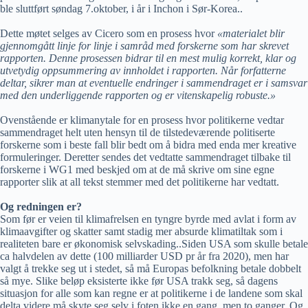
ble sluttført søndag 7.oktober, i år i Inchon i Sør-Korea..
Dette møtet selges av Cicero som en prosess hvor
«materialet blir
gjennomgått linje for linje i samråd med forskerne som har skrevet
rapporten. Denne prosessen bidrar til en mest mulig korrekt, klar og
utvetydig oppsummering av innholdet i rapporten. Når forfatterne
deltar, sikrer man at eventuelle endringer i sammendraget er i samsvar
med den underliggende rapporten og er vitenskapelig robuste.»
Ovenstående er klimanytale for en prosess hvor politikerne vedtar
sammendraget helt uten hensyn til de tilstedeværende politiserte
forskerne som i beste fall blir bedt om å bidra med enda mer kreative
formuleringer. Deretter sendes det vedtatte sammendraget tilbake til
forskerne i WG1 med beskjed om at de må skrive om sine egne
rapporter slik at all tekst stemmer med det politikerne har vedtatt.
Og redningen er?
Som før er veien til klimafrelsen en tyngre byrde med avlat i form av
klimaavgifter og skatter samt stadig mer absurde klimatiltak som i
realiteten bare er økonomisk selvskading..Siden USA som skulle betale
ca halvdelen av dette (100 milliarder USD pr år fra 2020), men har
valgt å trekke seg ut i stedet, så må Europas befolkning betale dobbelt
så mye. Slike beløp eksisterte ikke før USA trakk seg, så dagens
situasjon for alle som kan regne er at politikerne i de landene som skal
delta videre må skyte seg selv i foten ikke en gang, men to ganger. Og