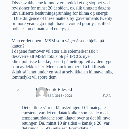
Disse svakhetene kunne vært avdekket og stoppet ved
revisjoner for minst 20 år siden, og slik unngått dagens
ukvalifiserte beslutningsgrunnlag for klima og energi:
«Due diligence of these matters by governments twenty
or more years ago might have avoided poorly-justified
policies on climate and energy.»
Men er det noen i MSM som våger å sette bjella på
katten?
I dagene framover vil etter alle solemerker (sic!)
dessverre all MSM-fokus bli på IPCCs nye
klimapolitiske blekke, basert på nettopp feil av den type
som avdekkes her. Men som kommer til å bli forsøkt
skjult så langt under en stol at selv ikke en klimavennlig
lommelykt vil spore dem.
Ole Henrik Ellestad
8 OKTOBER, 2018 / 20:21
SVAR
Det er ikke så rent få justeringer. I Climategate
epostene var det en datatekniker som stelte med
temperaturdataene som klaget over at det bli mye
rettinger. Da, minst 10 år siden – kanskje 20, var
det rundt 13 500 rettelser. Formidabelt.