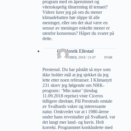
program med en åpensinnet og
vitenskapelig tilnærming til temaet?
Videre lurer jeg på om du mener
klimadebatten bør slippe til alle
meninger, eller om det skal være en
sensur av meninger enkelte mener er
utenfor konsensus? Håper du svarer på
dette.
Ole Henrik Ellestad
11 OKTOBER, 2018 / 21:07
SVAR
Presterud. Du har påstått så mye som
ikke holder mål at jeg sjekket da jeg
lette etter noen referanser. I Klimanytt
231 skrev jeg følgende om NRK-
program:: ‘Min natur’ (tirsdag
11.09.2018 reprise) viste Ciceros
tidligere direktør, Pål Prestruds omtale
av Svalbards vakre og interessante
natur. Omkvedet var at i 1980-årene
under hans revestudier på Svalbard, var
det langt mer land- og havis. Helt
korrekt. Programmet konkluderte med