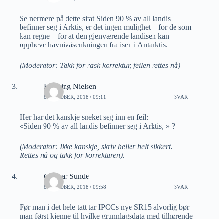
Se nermere på dette sitat Siden 90 % av all landis
befinner seg i Arktis, er det ingen mulighet – for de som
kan regne – for at den gjenværende landisen kan
oppheve havnivåsenkningen fra isen i Antarktis.
(Moderator: Takk for rask korrektur, feilen rettes nå)
Henning Nielsen
8 OKTOBER, 2018 / 09:11
SVAR
Her har det kanskje sneket seg inn en feil:
«Siden 90 % av all landis befinner seg i Arktis, » ?
(Moderator: Ikke kanskje, skriv heller helt sikkert.
Rettes nå og takk for korrekturen).
Gunnar Sunde
8 OKTOBER, 2018 / 09:58
SVAR
Før man i det hele tatt tar IPCCs nye SR15 alvorlig bør
man først kjenne til hvilke grunnlagsdata med tilhørende