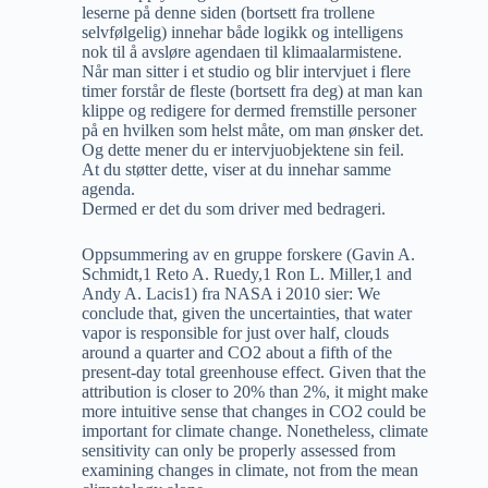
leserne på denne siden (bortsett fra trollene
selvfølgelig) innehar både logikk og intelligens
nok til å avsløre agendaen til klimaalarmistene.
Når man sitter i et studio og blir intervjuet i flere
timer forstår de fleste (bortsett fra deg) at man kan
klippe og redigere for dermed fremstille personer
på en hvilken som helst måte, om man ønsker det.
Og dette mener du er intervjuobjektene sin feil.
At du støtter dette, viser at du innehar samme
agenda.
Dermed er det du som driver med bedrageri.
Oppsummering av en gruppe forskere (Gavin A.
Schmidt,1 Reto A. Ruedy,1 Ron L. Miller,1 and
Andy A. Lacis1) fra NASA i 2010 sier: We
conclude that, given the uncertainties, that water
vapor is responsible for just over half, clouds
around a quarter and CO2 about a fifth of the
present‐day total greenhouse effect. Given that the
attribution is closer to 20% than 2%, it might make
more intuitive sense that changes in CO2 could be
important for climate change. Nonetheless, climate
sensitivity can only be properly assessed from
examining changes in climate, not from the mean