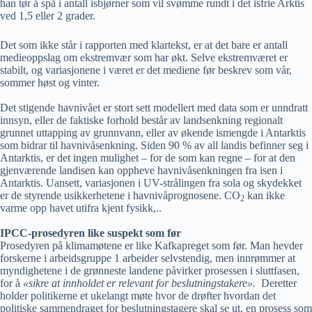
han tør å spå i antall isbjørner som vil svømme rundt i det isfrie Arktis
ved 1,5 eller 2 grader.
Det som ikke står i rapporten med klartekst, er at det bare er antall
medieoppslag om ekstremvær som har økt. Selve ekstremværet er
stabilt, og variasjonene i været er det mediene før beskrev som vår,
sommer høst og vinter.
Det stigende havnivået er stort sett modellert med data som er unndratt
innsyn, eller de faktiske forhold består av landsenkning regionalt
grunnet uttapping av grunnvann, eller av økende ismengde i Antarktis
som bidrar til havnivåsenkning. Siden 90 % av all landis befinner seg i
Antarktis, er det ingen mulighet – for de som kan regne – for at den
gjenværende landisen kan oppheve havnivåsenkningen fra isen i
Antarktis. Uansett, variasjonen i UV-strålingen fra sola og skydekket
er de styrende usikkerhetene i havnivåprognosene. CO
kan ikke
2
varme opp havet utifra kjent fysikk,..
IPCC-prosedyren like suspekt som før
Prosedyren på klimamøtene er like Kafkapreget som før. Man hevder
forskerne i arbeidsgruppe 1 arbeider selvstendig, men innrømmer at
myndighetene i de grønneste landene påvirker prosessen i sluttfasen,
for å
«sikre at innholdet er relevant for beslutningstakere».
Deretter
holder politikerne et ukelangt møte hvor de drøfter hvordan det
politiske sammendraget for beslutningstagere skal se ut, en prosess som