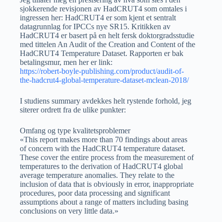
sjokkerende revisjonen av HadCRUT4 som omtales i
ingressen her: HadCRUT4 er som kjent et sentralt
datagrunnlag for IPCCs nye SR15. Kritikken av
HadCRUT4 er basert på en helt fersk doktorgradsstudie
med tittelen An Audit of the Creation and Content of the
HadCRUT4 Temperature Dataset. Rapporten er bak
betalingsmur, men her er link:
https://robert-boyle-publishing.com/product/audit-of-
the-hadcrut4-global-temperature-dataset-mclean-2018/
I studiens summary avdekkes helt rystende forhold, jeg
siterer ordrett fra de ulike punkter:
Omfang og type kvalitetsproblemer
«This report makes more than 70 findings about areas
of concern with the HadCRUT4 temperature dataset.
These cover the entire process from the measurement of
temperatures to the derivation of HadCRUT4 global
average temperature anomalies. They relate to the
inclusion of data that is obviously in error, inappropriate
procedures, poor data processing and significant
assumptions about a range of matters including basing
conclusions on very little data.»