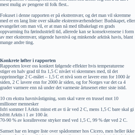
mest mulig av pengene til folk flest..
Fokuset i denne rapporten er på ekstremvær, og det man vil skremme
med er en lang liste over såkalte ekstremværhendelser: Budskapet, eller
evangeliet om man vil, er at man nå med tilbakelagt en grads
oppvarming fra førindustriell tid, allerede kan se konsekvensene i form
av mer ekstremvær, stigende havnivå og minkende arktisk havis, blant
mange andre ting.
Konkrete løfter i rapporten
Rapporten lover oss konkret følgende effekter hvis temperaturene
stiger en halv grad til fra 1,5 C nivået vi skremmes med, til det
opprinnelige 2 C-målet – 1,5 C et nivå som er lavere enn for 1000 år
siden, 2 C lavere enn for 2000 år siden, og for Norges var det ca 4
grader varmere enn nå under det varmeste årtusenet etter siste istid.
10 cm ekstra havnivåstigning, som skal være en trussel mot 10
millioner mennesker
Isfri sommer I Arktis minst ett av ti år ved 2 C, mens 1,5 C bare skal gi
isfritt Arktis i 1 av 100 år.
70-90 % av korallrevene stryker med ved 1,5 C, 99 % dør ved 2 C.
Samset har en lengre liste over spådommer hos Cicero, men heller ikke