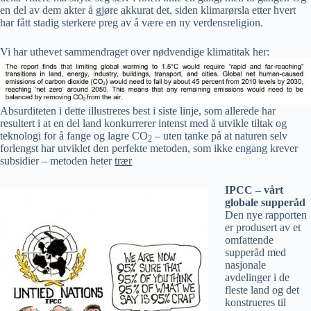
en del av dem akter å gjøre akkurat det, siden klimarørsla etter hvert
har fått stadig sterkere preg av å være en ny verdensreligion.
Vi har uthevet sammendraget over nødvendige klimatitak her:
Absurditeten i dette illustreres best i siste linje, som allerede har
resultert i at en del land konkurrerer intenst med å utvikle tiltak og
teknologi for å fange og lagre CO
– uten tanke på at naturen selv
2
forlengst har utviklet den perfekte metoden, som ikke engang krever
subsidier – metoden heter
trær
IPCC – vårt
globale supperåd
Den nye rapporten
er produsert av et
omfattende
supperåd med
nasjonale
avdelinger i de
fleste land og det
konstrueres til