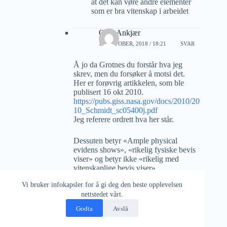
at det kan vøre andre elementer
som er bra vitenskap i arbeidet
Olav Ankjær
14 OKTOBER, 2018 / 18:21
SVAR
Å jo da Grotnes du forstår hva jeg
skrev, men du forsøker å motsi det.
Her er forøvrig artikkelen, som ble
publisert 16 okt 2010.
https://pubs.giss.nasa.gov/docs/2010/20
10_Schmidt_sc05400j.pdf
Jeg referere ordrett hva her står.
Dessuten betyr «Ample physical
evidens shows», «rikelig fysiske bevis
viser» og betyr ikke «rikelig med
vitenskaplige bevis viser».
Disse såkalte fysiske bevis er hva jeg
Vi bruker infokapsler for å gi deg den beste opplevelsen
nettopp understreker, de må og vil ha
nettstedet vårt.
det til at polisene smelter, grønlandsisen
smelter, havet stiger, orkaner/tyfoner
Godta
Avslå
etc etc alle former for vær blir verre, og
alt dette skjer på en unaturlig ikke