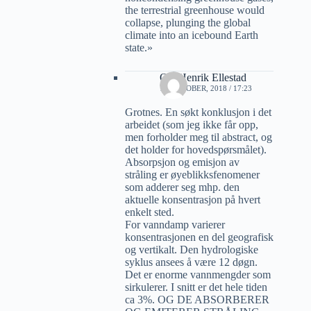
the terrestrial greenhouse would
collapse, plunging the global
climate into an icebound Earth
state.»
Ole Henrik Ellestad
17 OKTOBER, 2018 / 17:23
Grotnes. En søkt konklusjon i det
arbeidet (som jeg ikke får opp,
men forholder meg til abstract, og
det holder for hovedspørsmålet).
Absorpsjon og emisjon av
stråling er øyeblikksfenomener
som adderer seg mhp. den
aktuelle konsentrasjon på hvert
enkelt sted.
For vanndamp varierer
konsentrasjonen en del geografisk
og vertikalt. Den hydrologiske
syklus ansees å være 12 døgn.
Det er enorme vannmengder som
sirkulerer. I snitt er det hele tiden
ca 3%. OG DE ABSORBERER