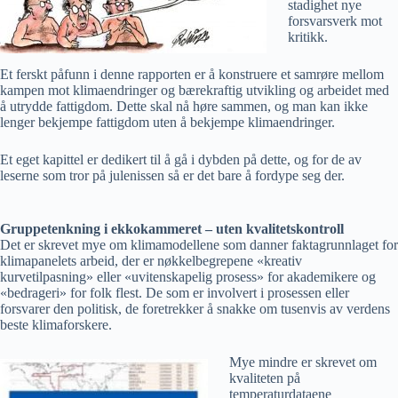
stadighet nye
forsvarsverk mot
kritikk.
Et ferskt påfunn i denne rapporten er å konstruere et samrøre mellom
kampen mot klimaendringer og bærekraftig utvikling og arbeidet med
å utrydde fattigdom. Dette skal nå høre sammen, og man kan ikke
lenger bekjempe fattigdom uten å bekjempe klimaendringer.
Et eget kapittel er dedikert til å gå i dybden på dette, og for de av
leserne som tror på julenissen så er det bare å fordype seg der.
Gruppetenkning i ekkokammeret – uten kvalitetskontroll
Det er skrevet mye om klimamodellene som danner faktagrunnlaget for
klimapanelets arbeid, der er nøkkelbegrepene «kreativ
kurvetilpasning» eller «uvitenskapelig prosess» for akademikere og
«bedrageri» for folk flest. De som er involvert i prosessen eller
forsvarer den politisk, de foretrekker å snakke om tusenvis av verdens
beste klimaforskere.
Mye mindre er skrevet om
kvaliteten på
temperaturdataene