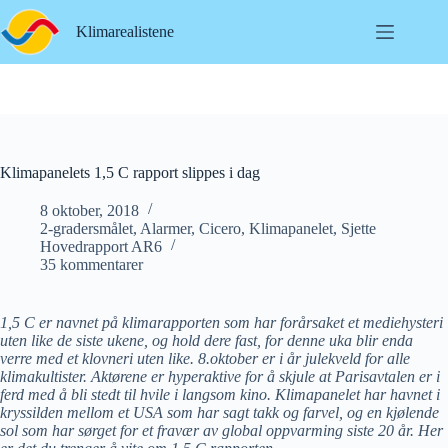
Hopp
til
Klimarealistene
innholdet
Klimapanelets 1,5 C rapport slippes i dag
8 oktober, 2018
2-gradersmålet
,
Alarmer
,
Cicero
,
Klimapanelet
,
Sjette
Hovedrapport AR6
35 kommentarer
1,5 C er navnet på klimarapporten som har forårsaket et mediehysteri
uten like de siste ukene, og hold dere fast, for denne uka blir enda
verre med et klovneri uten like. 8.oktober er i år julekveld for alle
klimakultister. Aktørene er hyperaktive for å skjule at Parisavtalen er i
ferd med å bli stedt til hvile i langsom kino. Klimapanelet har havnet i
kryssilden mellom et USA som har sagt takk og farvel, og en kjølende
sol som har sørget for et fravær av global oppvarming siste 20 år. Her