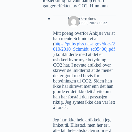
forsterkning fra vanndamp er 3-5
ganger effekten av CO2. Hmmmm.
Martin Grotnes
13 OKTOBER, 2018 / 18:32
Mitt poeng overfor Ankjær var at
han mente Schmidt et al
(
https://pubs.giss.nasa.gov/docs/2
010/2010_Schmidt_sc05400j.pdf
) konkluderte med at det er
usikkert hvor mye betydning
CO2 har. I nevnte artikkel over
skriver de imidlertid at de mener
det er godt med bevis for
betydningen til CO2. Siden han
ikke har skrevet mer enn det han
gjorde er det ikke lett å vite om
han har forstått den passasjen
riktig. Jeg syntes ikke den var lett
å forstå.
Jeg har ikke hele artikkelen jeg
linket til, Ellestad, men her er i
alle fall hele abstracten som jeg