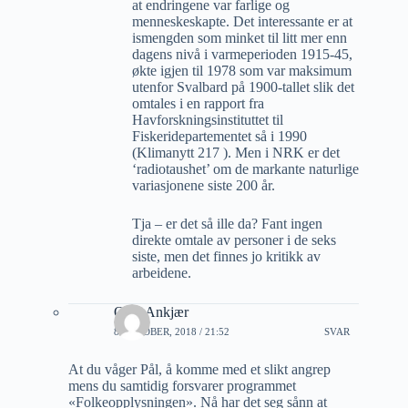
at endringene var farlige og
menneskeskapte. Det interessante er at
ismengden som minket til litt mer enn
dagens nivå i varmeperioden 1915-45,
økte igjen til 1978 som var maksimum
utenfor Svalbard på 1900-tallet slik det
omtales i en rapport fra
Havforskningsinstituttet til
Fiskeridepartementet så i 1990
(Klimanytt 217 ). Men i NRK er det
‘radiotaushet’ om de markante naturlige
variasjonene siste 200 år.
Tja – er det så ille da? Fant ingen
direkte omtale av personer i de seks
siste, men det finnes jo kritikk av
arbeidene.
Olav Ankjær
8 OKTOBER, 2018 / 21:52
SVAR
At du våger Pål, å komme med et slikt angrep
mens du samtidig forsvarer programmet
«Folkeopplysningen». Nå har det seg sånn at