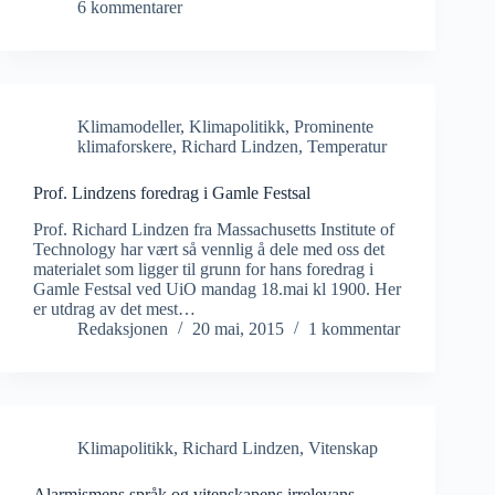
6 kommentarer
Klimamodeller
,
Klimapolitikk
,
Prominente
klimaforskere
,
Richard Lindzen
,
Temperatur
Prof. Lindzens foredrag i Gamle Festsal
Prof. Richard Lindzen fra Massachusetts Institute of
Technology har vært så vennlig å dele med oss det
materialet som ligger til grunn for hans foredrag i
Gamle Festsal ved UiO mandag 18.mai kl 1900. Her
er utdrag av det mest…
Redaksjonen
20 mai, 2015
1 kommentar
Klimapolitikk
,
Richard Lindzen
,
Vitenskap
Alarmismens språk og vitenskapens irrelevans