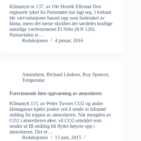
Klimanytt nr 137, av Ole Henrik Ellestad Den
regisserte jubel fra Parismøtet har lagt seg. I forkant
ble værvariasjoner hauset opp som forårsaket av
klima, mens det meste skyldtes det særdeles kraftige
naturlige værfenomenet El Niño (KN 120).
Parisavtalen er…
Redaksjonen
4 januar, 2016
Atmosfære
,
Richard Lindzen
,
Roy Spencer
,
Temperatur
Forsvinnende liten oppvarming av atmosfæren
Klimanytt 115, av Petter Tuvnes CO2 og andre
klimagasser kjøler jorden ved å sende ut infrarød
stråling fra toppen av atmosfæren. Når mengden av
CO2 i atmosfæren øker, vil CO2-området som
sender ut IR-stråling bli flyttet høyere opp i
atmosfæren. Der er…
Redaksjonen
15 juni, 2015