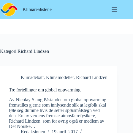
Hopp
til
Klimarealistene
innholdet
Kategori
Richard Lindzen
Klimadebatt
,
Klimamodeller
,
Richard Lindzen
Tre fortellinger om global oppvarming
Av Nicolay Stang Påstanden om global oppvarming
fremstilles gjerne som innlysende slik at legfolk skal
føle seg dumme hvis de setter spørsmålstegn ved
den. En av verdens fremste atmosfærefysikere,
Richard Lindzen, som for øvrig også er medlem av
Det Norske…
Redaksjonen
19 april, 2017