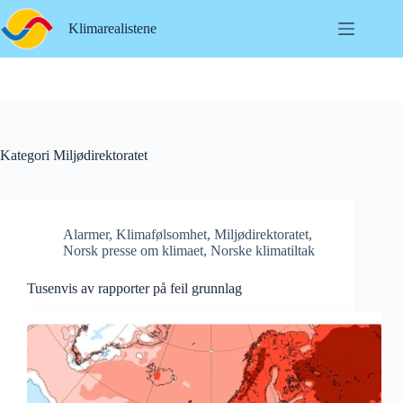
Hopp
til
Klimarealistene
innholdet
Kategori
Miljødirektoratet
Alarmer
,
Klimafølsomhet
,
Miljødirektoratet
,
Norsk presse om klimaet
,
Norske klimatiltak
Tusenvis av rapporter på feil grunnlag