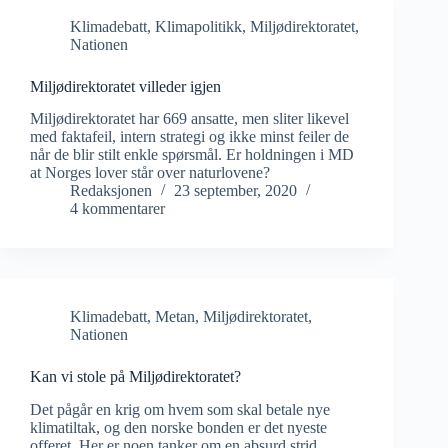
Klimadebatt
,
Klimapolitikk
,
Miljødirektoratet
,
Nationen
Miljødirektoratet villeder igjen
Miljødirektoratet har 669 ansatte, men sliter likevel
med faktafeil, intern strategi og ikke minst feiler de
når de blir stilt enkle spørsmål. Er holdningen i MD
at Norges lover står over naturlovene?
Redaksjonen
23 september, 2020
4 kommentarer
Klimadebatt
,
Metan
,
Miljødirektoratet
,
Nationen
Kan vi stole på Miljødirektoratet?
Det pågår en krig om hvem som skal betale nye
klimatiltak, og den norske bonden er det nyeste
offeret, Her er noen tanker om en absurd strid