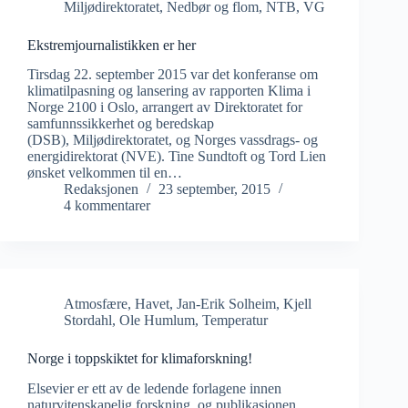
Miljødirektoratet
,
Nedbør og flom
,
NTB
,
VG
Ekstremjournalistikken er her
Tirsdag 22. september 2015 var det konferanse om
klimatilpasning og lansering av rapporten Klima i
Norge 2100 i Oslo, arrangert av Direktoratet for
samfunnssikkerhet og beredskap
(DSB), Miljødirektoratet, og Norges vassdrags- og
energidirektorat (NVE). Tine Sundtoft og Tord Lien
ønsket velkommen til en…
Redaksjonen
23 september, 2015
4 kommentarer
Atmosfære
,
Havet
,
Jan-Erik Solheim
,
Kjell
Stordahl
,
Ole Humlum
,
Temperatur
Norge i toppskiktet for klimaforskning!
Elsevier er ett av de ledende forlagene innen
naturvitenskapelig forskning, og publikasjonen