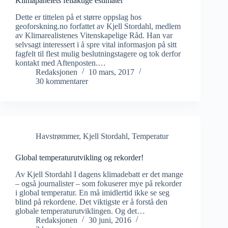
Klimapanelets feilaktige estimater
Dette er tittelen på et større oppslag hos
geoforskning.no forfattet av Kjell Stordahl, medlem
av Klimarealistenes Vitenskapelige Råd. Han var
selvsagt interessert i å spre vital informasjon på sitt
fagfelt til flest mulig beslutningstagere og tok derfor
kontakt med Aftenposten.…
Redaksjonen
10 mars, 2017
30 kommentarer
Havstrømmer
,
Kjell Stordahl
,
Temperatur
Global temperaturutvikling og rekorder!
Av Kjell Stordahl I dagens klimadebatt er det mange
– også journalister – som fokuserer mye på rekorder
i global temperatur. En må imidlertid ikke se seg
blind på rekordene. Det viktigste er å forstå den
globale temperaturutviklingen. Og det…
Redaksjonen
30 juni, 2016