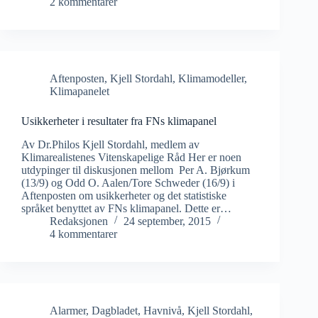
2 kommentarer
Aftenposten
,
Kjell Stordahl
,
Klimamodeller
,
Klimapanelet
Usikkerheter i resultater fra FNs klimapanel
Av Dr.Philos Kjell Stordahl, medlem av
Klimarealistenes Vitenskapelige Råd Her er noen
utdypinger til diskusjonen mellom Per A. Bjørkum
(13/9) og Odd O. Aalen/Tore Schweder (16/9) i
Aftenposten om usikkerheter og det statistiske
språket benyttet av FNs klimapanel. Dette er…
Redaksjonen
24 september, 2015
4 kommentarer
Alarmer
,
Dagbladet
,
Havnivå
,
Kjell Stordahl
,