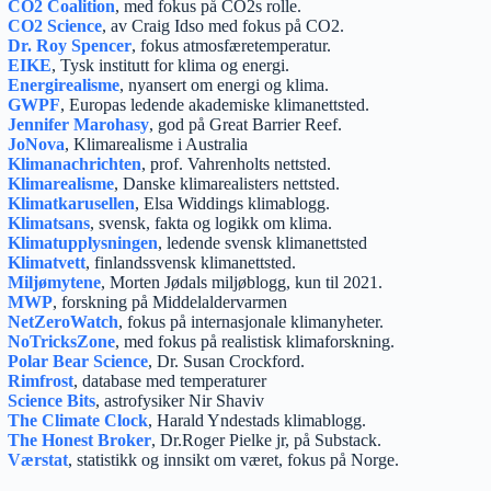
CO2 Coalition
, med fokus på CO2s rolle.
CO2 Science
, av Craig Idso med fokus på CO2.
Dr. Roy Spencer
, fokus atmosfæretemperatur.
EIKE
, Tysk institutt for klima og energi.
Energirealisme
, nyansert om energi og klima.
GWPF
, Europas ledende akademiske klimanettsted.
Jennifer Marohasy
, god på Great Barrier Reef.
JoNova
, Klimarealisme i Australia
Klimanachrichten
, prof. Vahrenholts nettsted.
Klimarealisme
, Danske klimarealisters nettsted.
Klimatkarusellen
, Elsa Widdings klimablogg.
Klimatsans
, svensk, fakta og logikk om klima.
Klimatupplysningen
, ledende svensk klimanettsted
Klimatvett
, finlandssvensk klimanettsted.
Miljømytene
, Morten Jødals miljøblogg, kun til 2021.
MWP
, forskning på Middelaldervarmen
NetZeroWatch
, fokus på internasjonale klimanyheter.
NoTricksZone
, med fokus på realistisk klimaforskning.
Polar Bear Science
, Dr. Susan Crockford.
Rimfrost
, database med temperaturer
Science Bits
, astrofysiker Nir Shaviv
The Climate Clock
, Harald Yndestads klimablogg.
The Honest Broker
, Dr.Roger Pielke jr, på Substack.
Værstat
, statistikk og innsikt om været, fokus på Norge.