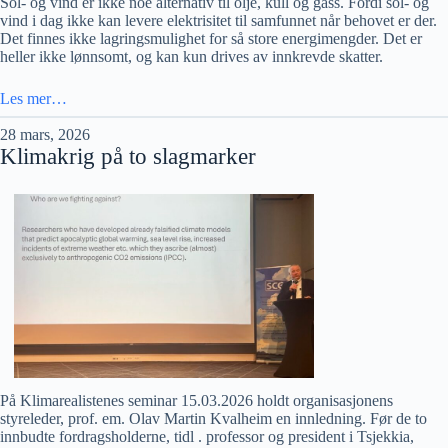
Sol- og vind er ikke noe alternativ til olje, kull og gass. Fordi sol- og
vind i dag ikke kan levere elektrisitet til samfunnet når behovet er der.
Det finnes ikke lagringsmulighet for så store energimengder. Det er
heller ikke lønnsomt, og kan kun drives av innkrevde skatter.
Les mer…
28 mars, 2026
Klimakrig på to slagmarker
På Klimarealistenes seminar 15.03.2026 holdt organisasjonens
styreleder, prof. em. Olav Martin Kvalheim en innledning. Før de to
innbudte fordragsholderne, tidl . professor og president i Tsjekkia,