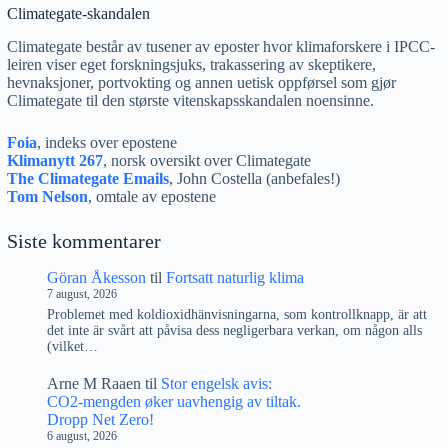
Climategate-skandalen
Climategate består av tusener av eposter hvor klimaforskere i IPCC-
leiren viser eget forskningsjuks, trakassering av skeptikere,
hevnaksjoner, portvokting og annen uetisk oppførsel som gjør
Climategate til den største vitenskapsskandalen noensinne.
Foia
, indeks over epostene
Klimanytt 267
, norsk oversikt over Climategate
The Climategate Emails
, John Costella (anbefales!)
Tom Nelson
, omtale av epostene
Siste kommentarer
Göran Åkesson
til
Fortsatt naturlig klima
7 august, 2026
Problemet med koldioxidhänvisningarna, som kontrollknapp, är att
det inte är svårt att påvisa dess negligerbara verkan, om någon alls
(vilket…
Arne M Raaen
til
Stor engelsk avis:
CO2-mengden øker uavhengig av tiltak.
Dropp Net Zero!
6 august, 2026