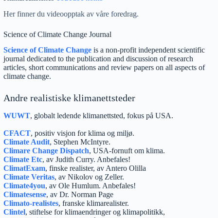
Her finner du videoopptak av våre foredrag.
Science of Climate Change Journal
Science of Climate Change
is a non-profit independent scientific
journal dedicated to the publication and discussion of research
articles, short communications and review papers on all aspects of
climate change.
Andre realistiske klimanettsteder
WUWT
, globalt ledende klimanettsted, fokus på USA.
CFACT
, positiv visjon for klima og miljø.
Climate Audit
, Stephen McIntyre.
Climare Change Dispatch
, USA-fornuft om klima.
Climate Etc
, av Judith Curry. Anbefales!
ClimatExam
, finske realister, av Antero Olilla
Climate Veritas
, av Nikolov og Zeller.
Climate4you
, av Ole Humlum. Anbefales!
Climatesense
, av Dr. Norman Page
Climato-realistes
, franske klimarealister.
Clintel
, stiftelse for klimaendringer og klimapolitikk,