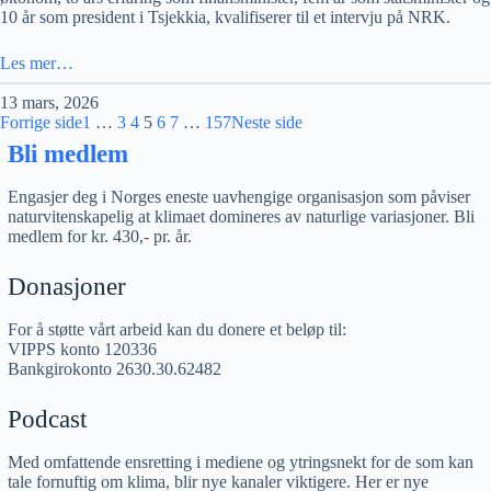
10 år som president i Tsjekkia, kvalifiserer til et intervju på NRK.
Les mer…
13 mars, 2026
Forrige side
1
…
3
4
5
6
7
…
157
Neste side
Bli medlem
Engasjer deg i Norges eneste uavhengige organisasjon som påviser
naturvitenskapelig at klimaet domineres av naturlige variasjoner. Bli
medlem for kr. 430,- pr. år.
Donasjoner
For å støtte vårt arbeid kan du donere et beløp til:
VIPPS konto 120336
Bankgirokonto 2630.30.62482
Podcast
Med omfattende ensretting i mediene og ytringsnekt for de som kan
tale fornuftig om klima, blir nye kanaler viktigere. Her er nye