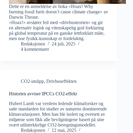
Dette er en anmeldelse av boka «Hoax! Why
burning fossil fuels doesn’t cause climate change» av
Darwin Throne.
«Hoax!» avslører feil med «drivhusteorien» og gir
en alternativ logisk og vitenskapelig god forklaring
på global temperatur på en ganske lettforklart måte,
men noe fysikk-kunnskap er fordelaktig.
Redaksjonen
24 juli, 2025
4 kommentarer
CO2-utslipp
,
Drivhuseffekten
Historien avviser IPCCs CO2-effekt
Hubert Lamb var verdens ledende klimaforsker og
satte standarden for studier av naturens dominerende
klimavariasjoner. Men han ble isolert og oversett av
miljøene som fikk alle bevilgningene basert på sine
svært utilstrekkelige CO2-beregningsmodeller.
Redaksjonen
12 mai, 2025