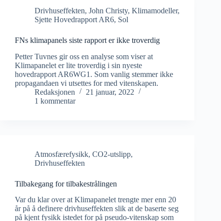
Drivhuseffekten
,
John Christy
,
Klimamodeller
,
Sjette Hovedrapport AR6
,
Sol
FNs klimapanels siste rapport er ikke troverdig
Petter Tuvnes gir oss en analyse som viser at
Klimapanelet er lite troverdig i sin nyeste
hovedrapport AR6WG1. Som vanlig stemmer ikke
propagandaen vi utsettes for med vitenskapen.
Redaksjonen
21 januar, 2022
1 kommentar
Atmosfærefysikk
,
CO2-utslipp
,
Drivhuseffekten
Tilbakegang for tilbakestrålingen
Var du klar over at Klimapanelet trengte mer enn 20
år på å definere drivhuseffekten slik at de baserte seg
på kjent fysikk istedet for på pseudo-vitenskap som