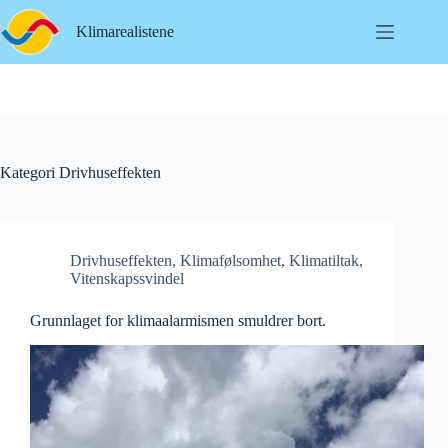
Hopp
til
Klimarealistene
innholdet
Kategori
Drivhuseffekten
Drivhuseffekten
,
Klimafølsomhet
,
Klimatiltak
,
Vitenskapssvindel
Grunnlaget for klimaalarmismen smuldrer bort.