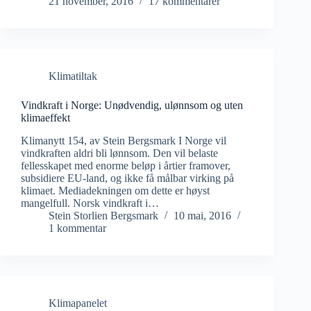
21 november, 2016
17 kommentarer
Klimatiltak
Vindkraft i Norge: Unødvendig, ulønnsom og uten
klimaeffekt
Klimanytt 154, av Stein Bergsmark I Norge vil
vindkraften aldri bli lønnsom. Den vil belaste
fellesskapet med enorme beløp i årtier framover,
subsidiere EU-land, og ikke få målbar virking på
klimaet. Mediadekningen om dette er høyst
mangelfull. Norsk vindkraft i…
Stein Storlien Bergsmark
10 mai, 2016
1 kommentar
Klimapanelet