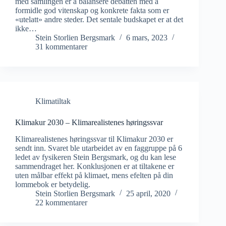
med samlingen er å balansere debatten med å
formidle god vitenskap og konkrete fakta som er
«utelatt» andre steder. Det sentale budskapet er at det
ikke…
Stein Storlien Bergsmark
6 mars, 2023
31 kommentarer
Klimatiltak
Klimakur 2030 – Klimarealistenes høringssvar
Klimarealistenes høringssvar til Klimakur 2030 er
sendt inn. Svaret ble utarbeidet av en faggruppe på 6
ledet av fysikeren Stein Bergsmark, og du kan lese
sammendraget her. Konklusjonen er at tiltakene er
uten målbar effekt på klimaet, mens efelten på din
lommebok er betydelig.
Stein Storlien Bergsmark
25 april, 2020
22 kommentarer