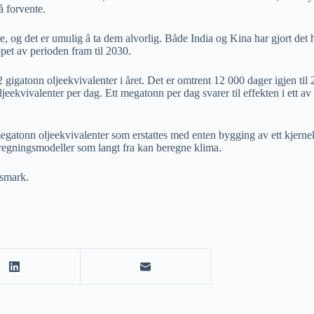
å forvente.
og det er umulig å ta dem alvorlig. Både India og Kina har gjort det he
løpet av perioden fram til 2030.
 gigatonn oljeekvivalenter i året. Det er omtrent 12 000 dager igjen til
kvivalenter per dag. Ett megatonn per dag svarer til effekten i ett av de
megatonn oljeekvivalenter som erstattes med enten bygging av ett kjern
eregningsmodeller som langt fra kan beregne klima.
gsmark.