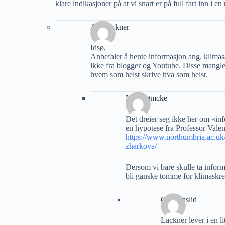
klare indikasjoner på at vi snart er på full fart inn i en 
Alf Lackner
Idsø,
Anbefaler å hente informasjon ang. klimasa
ikke fra blogger og Youtube. Disse mangler 
hvem som helst skrive hva som helst.
Nils Rømcke
Det dreier seg ikke her om «i
en hypotese fra Professor Vale
https://www.northumbria.ac.uk/a
zharkova/
Dersom vi bare skulle ta inform
bli ganske tomme for klimaskrems
Geir Aaslid
Lackner lever i en l