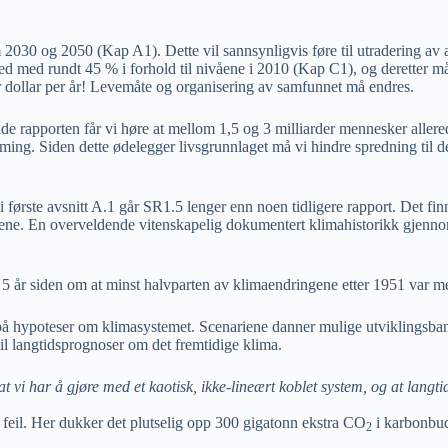
 2030 og 2050 (Kap A1). Dette vil sannsynligvis føre til utradering av 
d med rundt 45 % i forhold til nivåene i 2010 (Kap C1), og deretter må
er dollar per år! Levemåte og organisering av samfunnet må endres.
nde rapporten får vi høre at mellom 1,5 og 3 milliarder mennesker aller
ming. Siden dette ødelegger livsgrunnlaget må vi hindre spredning til de
ørste avsnitt A.1 går SR1.5 lenger enn noen tidligere rapport. Det finne
eskene. En overveldende vitenskapelig dokumentert klimahistorikk gjenn
r 5 år siden om at minst halvparten av klimaendringene etter 1951 var 
på hypoteser om klimasystemet. Scenariene danner mulige utviklingsbaner
il langtidsprognoser om det fremtidige klima.
vi har å gjøre med et kaotisk, ikke-lineært koblet system, og at langtid
t feil. Her dukker det plutselig opp 300 gigatonn ekstra CO
i karbonbuds
2