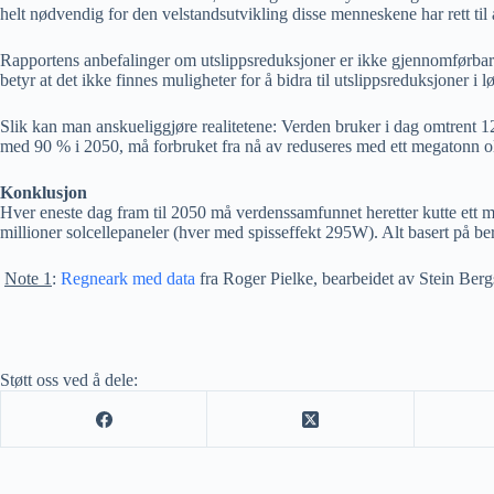
helt nødvendig for den velstandsutvikling disse menneskene har rett til 
Rapportens anbefalinger om utslippsreduksjoner er ikke gjennomførbare, 
betyr at det ikke finnes muligheter for å bidra til utslippsreduksjoner i 
Slik kan man anskueliggjøre realitetene: Verden bruker i dag omtrent 12
med 90 % i 2050, må forbruket fra nå av reduseres med ett megatonn oljee
Konklusjon
Hver eneste dag fram til 2050 må verdenssamfunnet heretter kutte ett 
millioner solcellepaneler (hver med spisseffekt 295W). Alt basert på b
Note 1
:
Regneark med data
fra Roger Pielke, bearbeidet av Stein Ber
Støtt oss ved å dele: