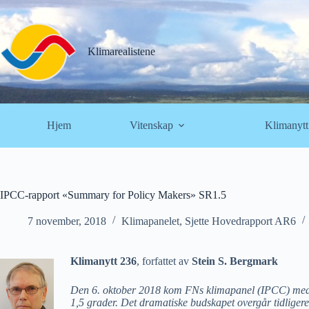
Hopp
til
innholdet
Klimarealistene
Hjem
Vitenskap
Klimanytt
IPCC-rapport «Summary for Policy Makers» SR1.5
7 november, 2018
Klimapanelet
,
Sjette Hovedrapport AR6
Klimanytt 236
, forfattet av
Stein S. Bergmark
Den 6. oktober 2018 kom FNs klimapanel (IPCC) me
1,5 grader. Det dramatiske budskapet overgår tidligere