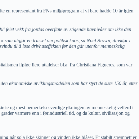
alte en representant fra FNs miljøprogram at vi bare hadde 10 år igjen
eiet vekk fra jordas overflate av stigende havnivåer om ikke den
» som utgjør en trussel om politisk kaos, sa Noel Brown, direktør i
ndu til å løse drivhuseffekten før den går utenfor menneskelig
talismen ifølge flere uttalelser bl.a. fra Christiana Figueres, som var
e den økonomiske utviklingsmodellen som har styrt de siste 150 år, etter
største og mest bemerkelsesverdige økningen av menneskelig velferd i
der varmere enn i førindustriell tid, og da kultur, sivilisasjon og
ing når sola ikke skinner og vinden ikke blåser. Et stabilt strømnett er