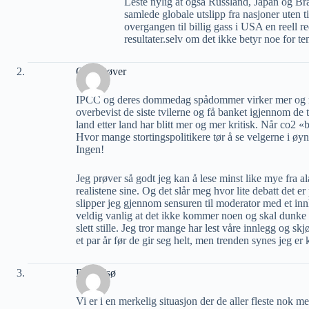
Leste nylig at også Russland, Japan og Br
samlede globale utslipp fra nasjoner uten t
overgangen til billig gass i USA en reell r
resultater.selv om det ikke betyr noe for t
Otto Støver
IPCC og deres dommedag spådommer virker mer og mer 
overbevist de siste tvilerne og få banket igjennom de ti
land etter land har blitt mer og mer kritisk. Når co2 «bo
Hvor mange stortingspolitikere tør å se velgerne i øy
Ingen!
Jeg prøver så godt jeg kan å lese minst like mye fra a
realistene sine. Og det slår meg hvor lite debatt det e
slipper jeg gjennom sensuren til moderator med et inn
veldig vanlig at det ikke kommer noen og skal dunke 
slett stille. Jeg tror mange har lest våre innlegg og skj
et par år før de gir seg helt, men trenden synes jeg er 
Dag Idsø
Vi er i en merkelig situasjon der de aller fleste nok m