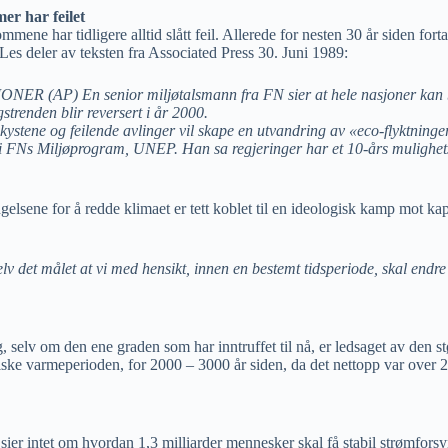
er har feilet
ne har tidligere alltid slått feil. Allerede for nesten 30 år siden fort
 Les deler av teksten fra Associated Press 30. Juni 1989:
(AP) En senior miljøtalsmann fra FN sier at hele nasjoner kan bli f
trenden blir reversert i år 2000.
stene og feilende avlinger vil skape en utvandring av «eco-flyktninger
 FNs Miljøprogram, UNEP. Han sa regjeringer har et 10-års mulighetsvi
gelsene for å redde klimaet er tett koblet til en ideologisk kamp mot kapi
elv det målet at vi med hensikt, innen en bestemt tidsperiode, skal endr
 selv om den ene graden som har inntruffet til nå, er ledsaget av den 
 varmeperioden, for 2000 – 3000 år siden, da det nettopp var over 2 gra
sier intet om hvordan 1,3 milliarder mennesker skal få stabil strømforsyn