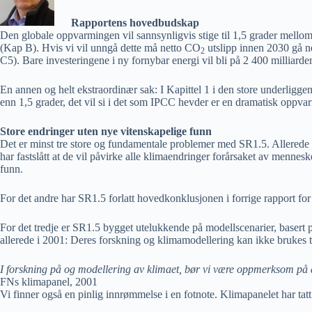
Rapportens hovedbudskap
Den globale oppvarmingen vil sannsynligvis stige til 1,5 grader mellom
(Kap B). Hvis vi vil unngå dette må netto CO
utslipp innen 2030 gå ne
2
C5). Bare investeringene i ny fornybar energi vil bli på 2 400 milliard
En annen og helt ekstraordinær sak: I Kapittel 1 i den store underligge
enn 1,5 grader, det vil si i det som IPCC hevder er en dramatisk oppvar
Store endringer uten nye vitenskapelige funn
Det er minst tre store og fundamentale problemer med SR1.5. Allerede i f
har fastslått at de vil påvirke alle klimaendringer forårsaket av menn
funn
.
For det andre har SR1.5 forlatt hovedkonklusjonen i forrige rapport fo
For det tredje er SR1.5 bygget utelukkende på modellscenarier, basert 
allerede i 2001: Deres forskning og klimamodellering kan ikke brukes t
I forskning på og modellering av klimaet, bør vi være oppmerksom på at 
FNs klimapanel, 2001
Vi finner også en pinlig innrømmelse i en fotnote. Klimapanelet har tat