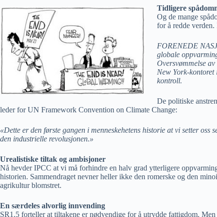
Tidligere spådomm
Og de mange spådomme
for å redde verden.
FORENEDE NASJONER 
globale oppvarmings
Oversvømmelse av ky
New York-kontoret i
kontroll.
De politiske anstren
leder for UN Framework Convention on Climate Change:
«Dette er den første gangen i menneskehetens historie at vi setter oss s
den industrielle revolusjonen.»
Urealistiske tiltak og ambisjoner
Nå hevder IPCC at vi må forhindre en halv grad ytterligere oppvarming,
historien. Sammendraget nevner heller ikke den romerske og den minoiske
agrikultur blomstret.
En særdeles alvorlig innvending
SR1.5 forteller at tiltakene er nødvendige for å utrydde fattigdom. Men 