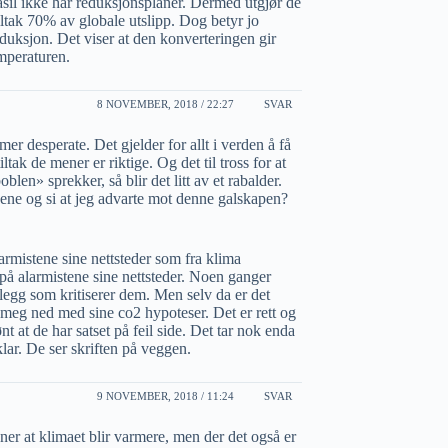
asil ikke har reduksjonsplaner. Dermed utgjør de
iltak 70% av globale utslipp. Dog betyr jo
eduksjon. Det viser at den konverteringen gir
emperaturen.
8 NOVEMBER, 2018 / 22:27
SVAR
desperate. Det gjelder for allt i verden å få
ltak de mener er riktige. Og det til tross for at
blen» sprekker, så blir det litt av et rabalder.
nene og si at jeg advarte mot denne galskapen?
larmistene sine nettsteder som fra klima
r på alarmistene sine nettsteder. Noen ganger
legg som kritiserer dem. Men selv da er det
meg ned med sine co2 hypoteser. Det er rett og
ønt at de har satset på feil side. Det tar nok enda
klar. De ser skriften på veggen.
9 NOVEMBER, 2018 / 11:24
SVAR
ener at klimaet blir varmere, men der det også er