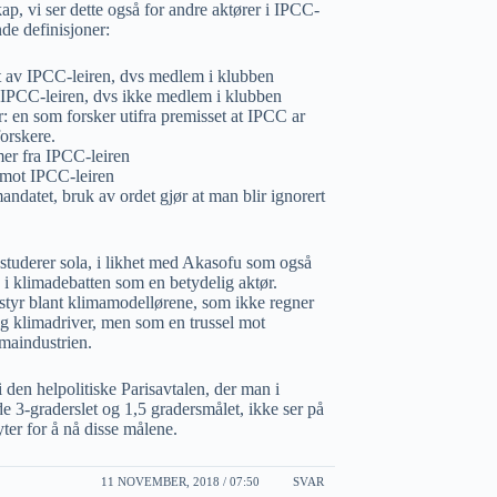
kap, vi ser dette også for andre aktører i IPCC-
nde definisjoner:
t av IPCC-leiren, dvs medlem i klubben
v IPCC-leiren, dvs ikke medlem i klubben
: en som forsker utifra premisset at IPCC ar
forskere.
er fra IPCC-leiren
k mot IPCC-leiren
ndatet, bruk av ordet gjør at man blir ignorert
studerer sola, i likhet med Akasofu som også
 i klimadebatten som en betydelig aktør.
styr blant klimamodellørene, som ikke regner
ig klimadriver, men som en trussel mot
imaindustrien.
den helpolitiske Parisavtalen, der man i
 3-graderslet og 1,5 gradersmålet, ikke ser på
ter for å nå disse målene.
11 NOVEMBER, 2018 / 07:50
SVAR