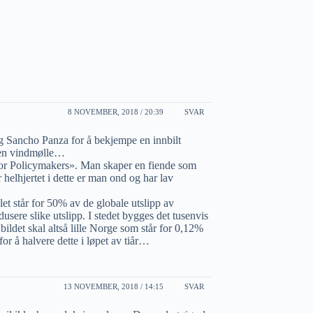
8 NOVEMBER, 2018 / 20:39
SVAR
og Sancho Panza for å bekjempe en innbilt
å en vindmølle…
y for Policymakers». Man skaper en fiende som
helhjertet i dette er man ond og har lav
et står for 50% av de globale utslipp av
ere slike utslipp. I stedet bygges det tusenvis
 bildet skal altså lille Norge som står for 0,12%
or å halvere dette i løpet av tiår…
13 NOVEMBER, 2018 / 14:15
SVAR