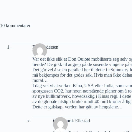
10 kommentarer
Erik Pedersen
Var det ikke slik at Don Quiote mobiliserte seg selv 
fiende? De gikk til angrep på de susende vingene p
Det går vel å se en parallell her til dette i «Summar
må bekjempes for det godes sak. Hvis man ikke deltar 
moral…
I dag vet vi at verken Kina, USA eller India, som saml
sporgassen CO2, har noen nærstående planer om å redus
av nye kullkraftverk, hovedsaklig i Kinas regi. I dette
av de globale utslipp bruke rundt 40 mrd kroner årlig f
Dette er galskap, verden har gått av hengslene…
Ole Henrik Ellestad