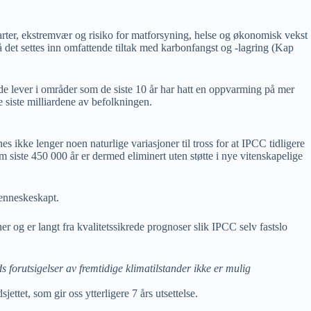
arter, ekstremvær og risiko for matforsyning, helse og økonomisk vekst
 det settes inn omfattende tiltak med karbonfangst og -lagring (Kap
ede lever i områder som de siste 10 år har hatt en oppvarming på mer
 siste milliardene av befolkningen.
s ikke lenger noen naturlige variasjoner til tross for at IPCC tidligere
om siste 450 000 år er dermed eliminert
uten støtte i nye vitenskapelige
menneskeskapt.
 og er langt fra kvalitetssikrede prognoser slik IPCC selv fastslo
s forutsigelser av fremtidige
klimatilstander ikke er mulig
jettet, som gir oss ytterligere 7 års utsettelse.