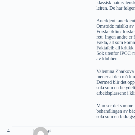
klassisk naturvitens
leiren. De har følge
Anerkjent: anerkjen
Omstridt: mislikt a
Forsker/klimaforsker
rett. Ingen andre er 
Fakta, alt som komm
Faktafeil: all kritik
Sol: utenfor IPCC-ma
av klubben
Valentina Zharkova 
mener at den må inn
Dermed blir det opp
sola som en betydel
arbeidsplassene i kl
Man ser det samme i 
behandlingen av både
sola som en bidragsy
Dag Idsø