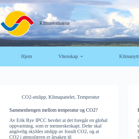
Hopp
til
innholdet
Klimarealistene
Hjem
Vitenskap
Klimanytt
CO2-utslipp
,
Klimapanelet
,
Temperatur
Sammenhengen mellom temperatur og CO2?
Av Erik Bye IPCC hevder at det foregår en global
oppvarming, som er menneskeskapt. Dette skal
angivelig skyldes utslipp av fossilt CO2, og at
CO2 i atmosfæren er årsaken til