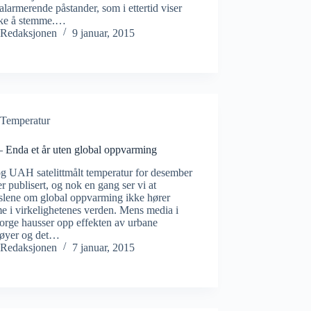
alarmerende påstander, som i ettertid viser
kke å stemme.…
Redaksjonen
9 januar, 2015
Temperatur
– Enda et år uten global oppvarming
g UAH satelittmålt temperatur for desember
r publisert, og nok en gang ser vi at
slene om global oppvarming ikke hører
 i virkelighetenes verden. Mens media i
Norge hausser opp effekten av urbane
øyer og det…
Redaksjonen
7 januar, 2015