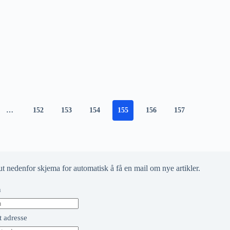
…
152
153
154
155
156
157
ut nedenfor skjema for automatisk å få en mail om nye artikler.
n
t adresse