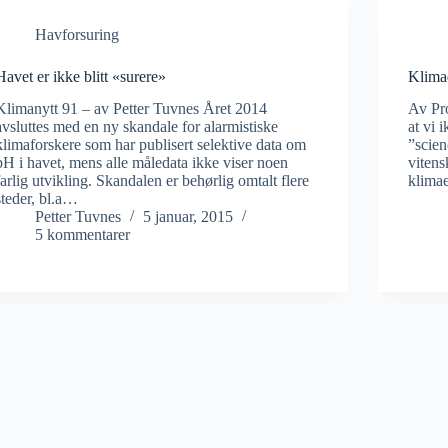
Havforsuring
Havet er ikke blitt «surere»
Klima
Klimanytt 91 – av Petter Tuvnes Året 2014
Av Pro
avsluttes med en ny skandale for alarmistiske
at vi 
klimaforskere som har publisert selektive data om
”scien
pH i havet, mens alle måledata ikke viser noen
vitens
farlig utvikling. Skandalen er behørlig omtalt flere
klima
steder, bl.a…
Petter Tuvnes
5 januar, 2015
5 kommentarer