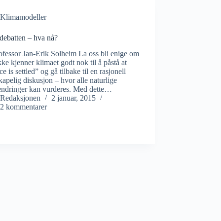
Klimamodeller
debatten – hva nå?
fessor Jan-Erik Solheim La oss bli enige om
ikke kjenner klimaet godt nok til å påstå at
ce is settled” og gå tilbake til en rasjonell
kapelig diskusjon – hvor alle naturlige
endringer kan vurderes. Med dette…
Redaksjonen
2 januar, 2015
2 kommentarer