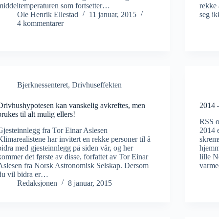
middeltemperaturen som fortsetter…
rekke 
Ole Henrik Ellestad
11 januar, 2015
seg i
4 kommentarer
Bjerknessenteret
,
Drivhuseffekten
Drivhushypotesen kan vanskelig avkreftes, men
2014 
brukes til alt mulig ellers!
RSS o
Gjesteinnlegg fra Tor Einar Aslesen
2014 e
Klimarealistene har invitert en rekke personer til å
skrem
bidra med gjesteinnlegg på siden vår, og her
hjemme
kommer det første av disse, forfattet av Tor Einar
lille 
Aslesen fra Norsk Astronomisk Selskap. Dersom
varme
du vil bidra er…
Redaksjonen
8 januar, 2015