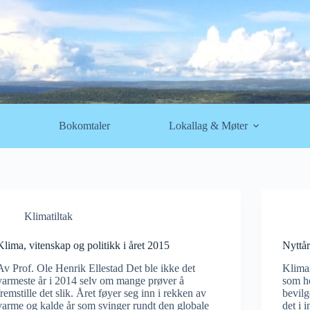
Bokomtaler
Lokallag & Møter
Klimatiltak
Klima, vitenskap og politikk i året 2015
Nyttår
Av Prof. Ole Henrik Ellestad Det ble ikke det
Kliman
varmeste år i 2014 selv om mange prøver å
som ho
fremstille det slik. Året føyer seg inn i rekken av
bevilg
varme og kalde år som svinger rundt den globale
det i 