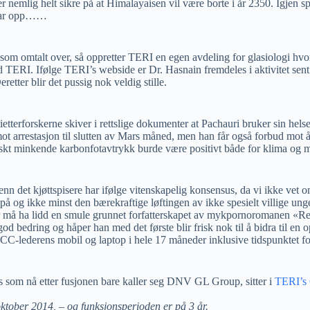
 nemlig helt sikre på at Himalayaisen vil være borte i år 2350. Igjen spå
 blar opp……
 som omtalt over, så oppretter TERI en egen avdeling for glasiologi hvor
 TERI. Ifølge TERI’s webside er Dr. Hasnain fremdeles i aktivitet sent 
tter blir det pussig nok veldig stille.
tietterforskerne skiver i rettslige dokumenter at Pachauri bruker sin he
t arrestasjon til slutten av Mars måned, men han får også forbud mot å rei
skt minkende karbonfotavtrykk burde være positivt både for klima og m
 enn det kjøttspisere har ifølge vitenskapelig konsensus, da vi ikke ve
 og ikke minst den bærekraftige løftingen av ikke spesielt villige unge 
 før må ha lidd en smule grunnet forfatterskapet av mykpornoromanen «R
god bedring og håper han med det første blir frisk nok til å bidra til 
IPCC-lederens mobil og laptop i hele 17 måneder inklusive tidspunktet fo
s som nå etter fusjonen bare kaller seg DNV GL Group, sitter i
TERI’s 
tober 2014, – og funksjonsperioden er på 3 år.