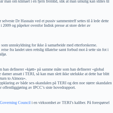
r man om klimaet i en fjern fremtid, slik at man umulig kan stilles til
 selveste Dr Hasnain ved et pussiv sammentreff settes til å lede dette
i 2009 og påpeker ovenfor Indisk presse at store deler av
lse som unnskyldning for ikke å samarbeide med etterforskerne.
se fra landet uten rettslig tillatelse samt forbud mot å sette sin fot i
iljø.
t om han definerer «kjøtt» på samme måte som han definerer «global
damer ansatt i TERI, så kan man slett ikke utelukke at dette har blitt
eturn to Almora».
en oppklaring av både sex-skandalen på TERI og den noe større skandalen
r offentliggjøring av IPCC’s siste hovedrapport.
Governing Council
i en virksomhet av TERI’s kaliber. På forespørsel