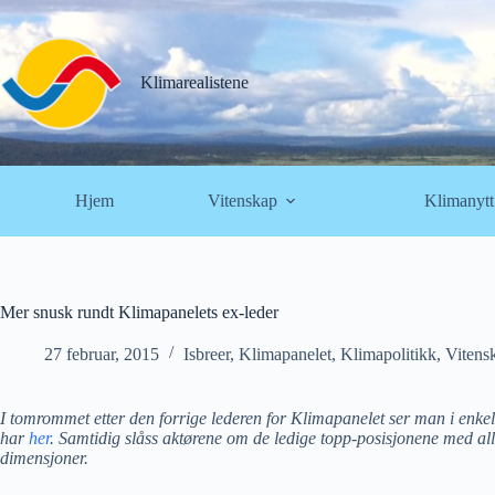
Hopp
til
innholdet
Klimarealistene
Hjem
Vitenskap
Klimanytt
Mer snusk rundt Klimapanelets ex-leder
27 februar, 2015
Isbreer
,
Klimapanelet
,
Klimapolitikk
,
Vitens
I tomrommet etter den forrige lederen for Klimapanelet ser man i enkelte
har
her
. Samtidig slåss aktørene om de ledige topp-posisjonene med alle 
dimensjoner.