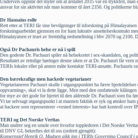
Underveis oppstår det myter om at årstallet 2035 var en trykkfeil, man er
ansvar for sin aktivitet når man kommer til året 2350. Og politikerne
Dr Hasnains rolle
Rett etter at TERI får sine bevilgninger til isforskning på Himalayaisen
forskningsarbeidet gjennom en for ham lukrativ ansettelseskontrakt med
Himalayaisen er truet av fremtidig nedsmeltning i hhv 2070 og 2100. Dere
Også Dr Pachauris helse er nå i spill
Den godeste Dr. Pachauri spiler nå helsekortet i sex-skandalen, og poli
Resultatet av rettslige høringer denne uken er at Dr. Pachauri får vern mo
TERIs lokaler eller på annen måte kontakte TERI-ansatte. Pachauris ra
Den bærekrafige men hackede vegetarianer
Vegetarianeren Pachauri skulle i utgangspunktet ha færre hjertelidelser
oppvarming», skal vi la dette ligge. Men med den omfattende klåingen på
for mye av det gode for hjertet til den aldrende Dr. Pachauri som fra
Vi tar selvsagt utgangspunkt i at mannen faktisk er syk og ønsker ham 
at hackere som representerer «vested interests» har hatt kontroll over 
TERI og Det Norske Veritas
Man undrer seg en smule over hvorfor topplederen i Det Norske Verita
til DNV GL bekreftes det til oss (ordrett gjengitt):
Konsernsjef Henrik O. Madsen gikk inn i TERIs Governing Council i ok