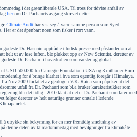
mmedag i det grønnliberale USA. Til tross for tidvise anfall av
slag
her
om Dr. Pachauris avgang skrevet dette:
ølge
Climate Audit
har vist seg å være samme person som Syed
. Her er det åpenbart noen som fisker i rørt vann.
n godeste Dr. Hasnain opptrådte i Indisk presse med påstander om at
t helt ut av løse luften, ble plukket opp av New Scientist, deretter av
odeste Dr. Pachauri i hovedrollen som varsler og global
 få ut USD 500.000 fra Carnegie Foundation i USA og 3 millioner Euro
rmodentlig for å bringe klarhet i hva som egentlig foregår i Himalaya.
t fra Nov 2009 forfattet av geologen V.K. Raina som påpeker at det
oldsomme utfall fra Dr. Pachauri som bl.a bruker karakteristikker som
gjering blir det tidlig i 2010 klart at det er Dr. Pachauri som farer med
følger deretter av helt naturlige grunner omtale i ledende
 Klimapanelet.
il å utrykke sin bekymring for en mer fremtidig smeltning av
selv på denne delen av klimadommedag med bevilgninger fra klimakåte