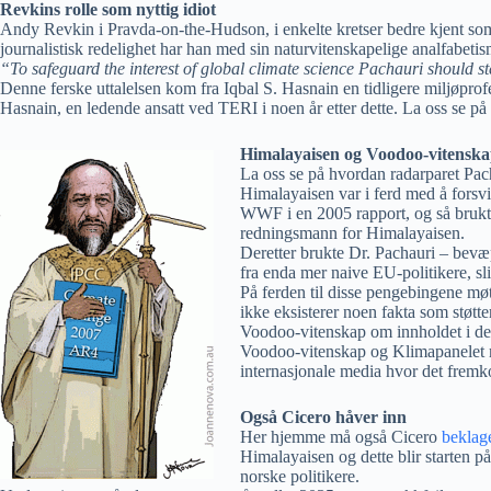
Revkins rolle som nyttig idiot
Andy Revkin i Pravda-on-the-Hudson, i enkelte kretser bedre kjent som
journalistisk redelighet har han med sin naturvitenskapelige analfabetis
“To safeguard the interest of global climate science Pachauri shoul
Denne ferske uttalelsen kom fra Iqbal S. Hasnain en tidligere miljøpro
Hasnain, en ledende ansatt ved TERI i noen år etter dette. La oss se på
Himalayaisen og Voodoo-vitensk
La oss se på hvordan radarparet Pac
Himalayaisen var i ferd med å forsvin
WWF i en 2005 rapport, og så brukt
redningsmann for Himalayaisen.
Deretter brukte Dr. Pachauri – bevæ
fra enda mer naive EU-politikere, sl
På ferden til disse pengebingene mø
ikke eksisterer noen fakta som støtt
Voodoo-vitenskap om innholdet i denne
Voodoo-vitenskap og Klimapanelet må
internasjonale media hvor det fremk
Også Cicero håver inn
Her hjemme må også Cicero
beklag
Himalayaisen og dette blir starten 
norske politikere.