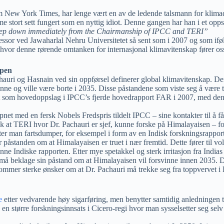
 New York Times, har lenge vært en av de ledende talsmann for klimado
me stort sett fungert som en nyttig idiot. Denne gangen har han i et opp
d step down immediately from the Chairmanship of IPCC and TERI”
fessor ved Jawaharlal Nehru Universitetet så sent som i 2007 og som if
 hvor denne rørende omtanken for internasjonal klimavitenskap fører oss
apen
hauri og Hasnain ved sin oppførsel definerer global klimavitenskap. De
ne og ville være borte i 2035. Disse påstandene som viste seg å være tat
 som hovedoppslag i IPCC’s fjerde hovedrapport FAR i 2007, med den g
pnet med en fersk Nobels Fredspris tildelt IPCC – sine kontakter til å
ik at TERI hvor Dr. Pachauri er sjef, kunne forske på Himalayaisen – fo
ter man fartsdumper, for eksempel i form av en Indisk forskningsrappor
er påstanden om at Himalayaisen er truet i nær fremtid. Dette fører til v
 Indiske rapporten. Etter mye spetakkel og sterk irritasjon fra Indias re
 beklage sin påstand om at Himalayaisen vil forsvinne innen 2035. Det 
ommer sterke ønsker om at Dr. Pachauri må trekke seg fra toppvervet i
e
etter vedvarende høy sigarføring, men benytter samtidig anledningen t
på en større forskningsinnsats i Cicero-regi hvor man sysselsetter seg 