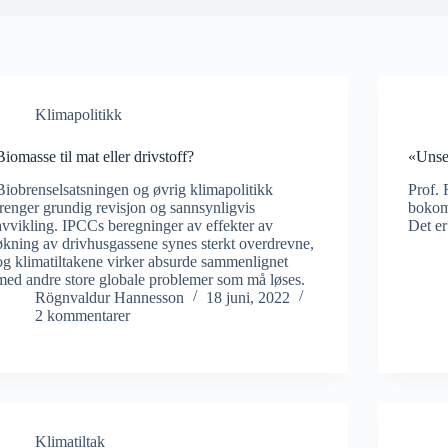
Klimapolitikk
Biomasse til mat eller drivstoff?
«Unse
Biobrenselsatsningen og øvrig klimapolitikk
Prof. 
trenger grundig revisjon og sannsynligvis
bokom
avvikling. IPCCs beregninger av effekter av
Det er
økning av drivhusgassene synes sterkt overdrevne,
og klimatiltakene virker absurde sammenlignet
med andre store globale problemer som må løses.
Rögnvaldur Hannesson
18 juni, 2022
2 kommentarer
Klimatiltak