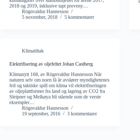
klimautgifter over statsbudsjettet for årene 2017,
2018 og 2019, inklusive tapt proveny…
Rögnvaldur Hannesson
5 november, 2018
5 kommentarer
Klimatiltak
Elektrifisering av oljefeltet Johan Castberg
Klimanytt 168, av Rögnvaldur Hannesson Når
naturen selv om noen få år avslører myndighetenes
feil og taktiske spill om klima vil elektrifiseringen
av oljeplattformer fra land og lagring av CO2 fra
Sleipner og Melkøya bli stående som de verste
eksempler…
Rögnvaldur Hannesson
19 september, 2016
3 kommentarer