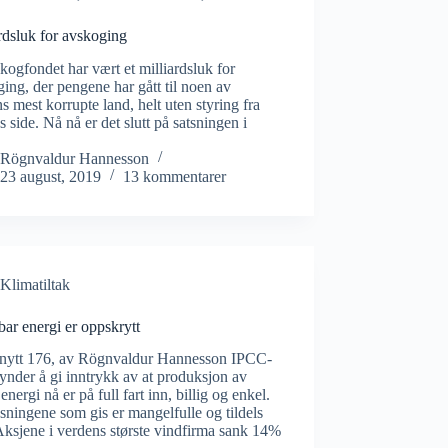
rdsluk for avskoging
ogfondet har vært et milliardsluk for
ing, der pengene har gått til noen av
s mest korrupte land, helt uten styring fra
 side. Nå nå er det slutt på satsningen i
.
Rögnvaldur Hannesson
23 august, 2019
13 kommentarer
Klimatiltak
ar energi er oppskrytt
nytt 176, av Rögnvaldur Hannesson IPCC-
 ynder å gi inntrykk av at produksjon av
energi nå er på full fart inn, billig og enkel.
ningene som gis er mangelfulle og tildels
Aksjene i verdens største vindfirma sank 14%