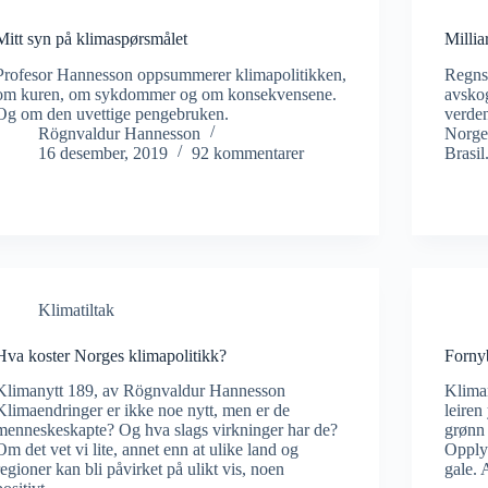
Mitt syn på klimaspørsmålet
Millia
Profesor Hannesson oppsummerer klimapolitikken,
Regnsk
om kuren, om sykdommer og om konsekvensene.
avskog
Og om den uvettige pengebruken.
verden
Rögnvaldur Hannesson
Norges
16 desember, 2019
92 kommentarer
Brasil
Klimatiltak
Hva koster Norges klimapolitikk?
Fornyb
Klimanytt 189, av Rögnvaldur Hannesson
Klima
Klimaendringer er ikke noe nytt, men er de
leiren
menneskeskapte? Og hva slags virkninger har de?
grønn 
Om det vet vi lite, annet enn at ulike land og
Opplys
regioner kan bli påvirket på ulikt vis, noen
gale. 