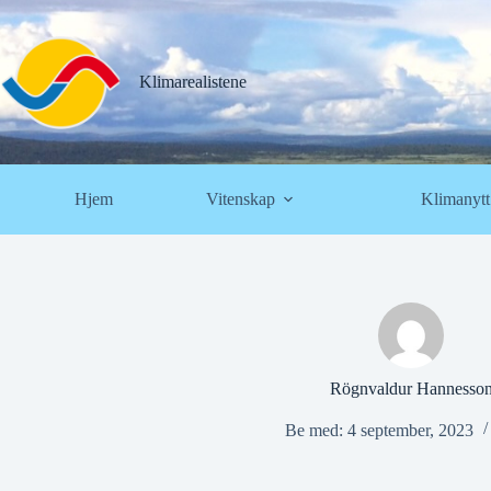
Hopp
til
innholdet
Klimarealistene
Hjem
Vitenskap
Klimanytt
Rögnvaldur Hannesso
Be med: 4 september, 2023