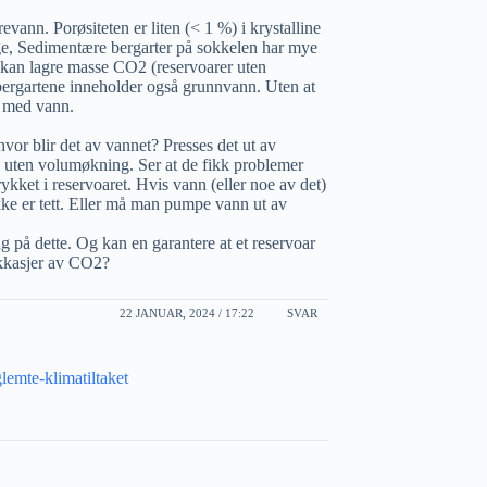
vann. Porøsiteten er liten (< 1 %) i krystalline
rge, Sedimentære bergarter på sokkelen har mye
e kan lagre masse CO2 (reservoarer uten
e bergartene inneholder også grunnvann. Uten at
et med vann.
hvor blir det av vannet? Presses det ut av
n uten volumøkning. Ser at de fikk problemer
kket i reservoaret. Hvis vann (eller noe av det)
ikke er tett. Eller må man pumpe vann ut av
ng på dette. Og kan en garantere at et reservoar
lekkasjer av CO2?
22 JANUAR, 2024 / 17:22
SVAR
emte-klimatiltaket