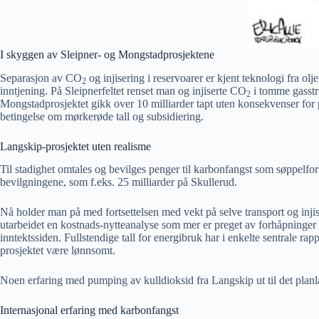
I skyggen av Sleipner- og Mongstadprosjektene
Separasjon av CO
og injisering i reservoarer er kjent teknologi fra ol
2
inntjening. På Sleipnerfeltet renset man og injiserte CO
i tomme gasstru
2
Mongstadprosjektet gikk over 10 milliarder tapt uten konsekvenser for p
betingelse om mørkerøde tall og subsidiering.
Langskip-prosjektet uten realisme
Til stadighet omtales og bevilges penger til karbonfangst som søppelf
bevilgningene, som f.eks. 25 milliarder på Skullerud.
Nå holder man på med fortsettelsen med vekt på selve transport og injise
utarbeidet en kostnads-nytteanalyse som mer er preget av forhåpninger 
inntektssiden. Fullstendige tall for energibruk har i enkelte sentrale ra
prosjektet være lønnsomt.
Noen erfaring med pumping av kulldioksid fra Langskip ut til det plan
Internasjonal erfaring med karbonfangst