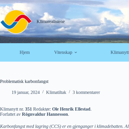
Hopp
til
innholdet
Klimarealistene
Hjem
Vitenskap
Klimanytt
Problematisk karbonfangst
19 januar, 2024
Klimatiltak
3 kommentarer
Klimanytt nr.
351
Redaktør:
Ole Henrik Ellestad
.
Forfattet av
Rögnvaldur Hannesson
.
Karbonfangst med lagring (CCS) er en gjenganger i klimadebatten. Alltid 