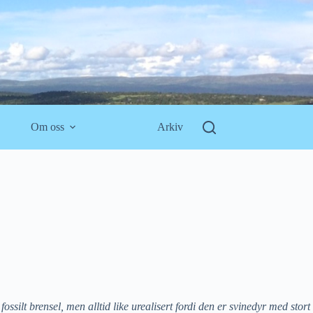
Om oss
Arkiv
silt brensel, men alltid like urealisert fordi den er svinedyr med stort