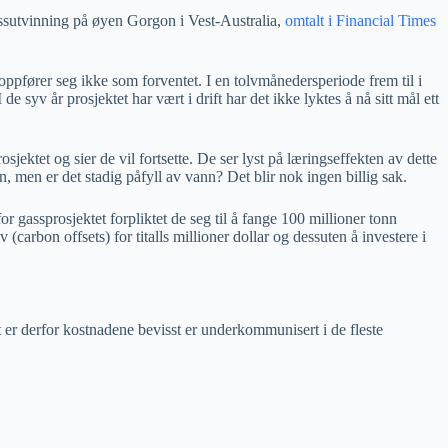
 gassutvinning på øyen Gorgon i Vest-Australia,
omtalt i Financial Times
pfører seg ikke som forventet. I en tolvmånedersperiode frem til i
e syv år prosjektet har vært i drift har det ikke lyktes å nå sitt mål ett
jektet og sier de vil fortsette. De ser lyst på læringseffekten av dette
n, men er det stadig påfyll av vann? Det blir nok ingen billig sak.
 gassprosjektet forpliktet de seg til å fange 100 millioner tonn
carbon offsets) for titalls millioner dollar og dessuten å investere i
 er derfor kostnadene bevisst er underkommunisert i de fleste