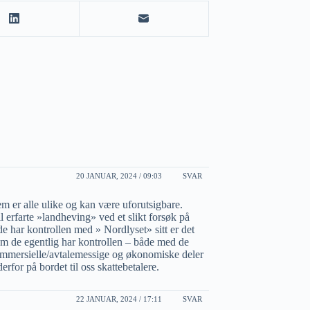
20 JANUAR, 2024 / 09:03
SVAR
m er alle ulike og kan være uforutsigbare.
 erfarte »landheving» ved et slikt forsøk på
de har kontrollen med » Nordlyset» sitt er det
e om de egentlig har kontrollen – både med de
ommersielle/avtalemessige og økonomiske deler
rfor på bordet til oss skattebetalere.
22 JANUAR, 2024 / 17:11
SVAR