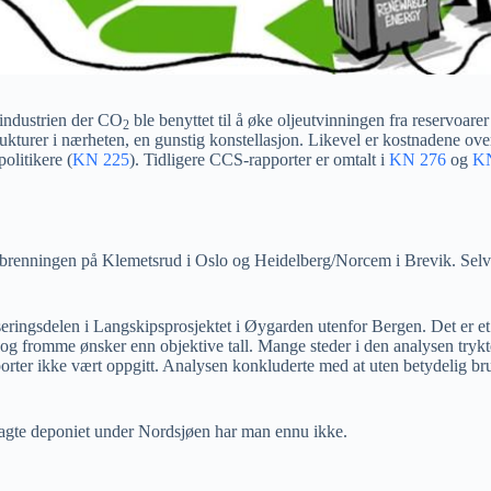
jeindustrien der CO
ble benyttet til å øke oljeutvinningen fra reservoa
2
kturer i nærheten, en gunstig konstellasjon. Likevel er kostnadene over 
olitikere (
KN 225
). Tidligere CCS-rapporter er omtalt i
KN 276
og
K
orbrenningen på Klemetsrud i Oslo og Heidelberg/Norcem i Brevik. Selv
ringsdelen i Langskipsprosjektet i Øygarden utenfor Bergen. Det er et pro
og fromme ønsker enn objektive tall. Mange steder i den analysen trykte
pporter ikke vært oppgitt. Analysen konkluderte med at uten betydelig bru
lagte deponiet under Nordsjøen har man ennu ikke.