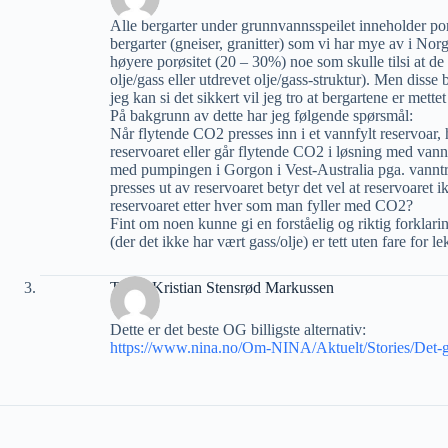
Alle bergarter under grunnvannsspeilet inneholder pore
bergarter (gneiser, granitter) som vi har mye av i No
høyere porøsitet (20 – 30%) noe som skulle tilsi at d
olje/gass eller utdrevet olje/gass-struktur). Men diss
jeg kan si det sikkert vil jeg tro at bergartene er mett
På bakgrunn av dette har jeg følgende spørsmål:
Når flytende CO2 presses inn i et vannfylt reservoar, 
reservoaret eller går flytende CO2 i løsning med van
med pumpingen i Gorgon i Vest-Australia pga. vanntry
presses ut av reservoaret betyr det vel at reservoaret 
reservoaret etter hver som man fyller med CO2?
Fint om noen kunne gi en forståelig og riktig forklari
(der det ikke har vært gass/olje) er tett uten fare for 
Trond Kristian Stensrød Markussen
Dette er det beste OG billigste alternativ:
https://www.nina.no/Om-NINA/Aktuelt/Stories/Det-gl