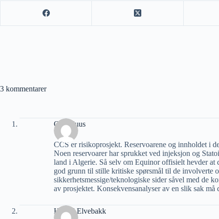
3 kommentarer
Ove Huus
CCS er risikoprosjekt. Reservoarene og innholdet i de
Noen reservoarer har sprukket ved injeksjon og Statoil
land i Algerie. Så selv om Equinor offisielt hevder at 
god grunn til stille kritiske spørsmål til de involvert
sikkerhetsmessige/teknologiske sider såvel med de k
av prosjektet. Konsekvensanalyser av en slik sak må de
Harald Elvebakk