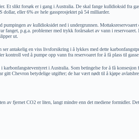
er. Et slikt forsøk er i gang i Australia. De skal fange kulldioksid fra
 dollar, eller 6% av hele gassprosjektet på 54 milliarder.
d pumpingen av kulldioksidet ned i undergrunnen. Mottaksreservoaret op
ar fanget, p.g.a. problemer med trykk forårsaket av vann i reservoaret. I d
lipper ut.
er antakelig en viss livsforsikring i å lykkes med dette karbonfangstpros
er kontroll ved å pumpe opp vann fra reservoaret for å få plass til gasse
karbonfangsteventyret i Australia. Som betingelse for å få konsesjon for
itt Chevron betydelige utgifter; de har vært nødt til å kjøpe avlatsbrev (
en av fjernet CO2 er liten, langt mindre enn det mediene formidler. Det