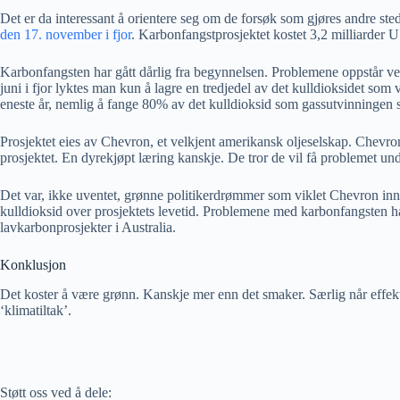
Det er da interessant å orientere seg om de forsøk som gjøres andre sted
den 17. november i fjor
. Karbonfangstprosjektet kostet 3,2 milliarder US
Karbonfangsten har gått dårlig fra begynnelsen. Problemene oppstår ve
juni i fjor lyktes man kun å lagre en tredjedel av det kulldioksidet som v
eneste år, nemlig å fange 80% av det kulldioksid som gassutvinningen s
Prosjektet eies av Chevron, et velkjent amerikansk oljeselskap. Chevron s
prosjektet. En dyrekjøpt læring kanskje. De tror de vil få problemet und
Det var, ikke uventet, grønne politikerdrømmer som viklet Chevron inn i 
kulldioksid over prosjektets levetid. Problemene med karbonfangsten har g
lavkarbonprosjekter i Australia.
Konklusjon
Det koster å være grønn. Kanskje mer enn det smaker. Særlig når effekt
‘klimatiltak’.
Støtt oss ved å dele: