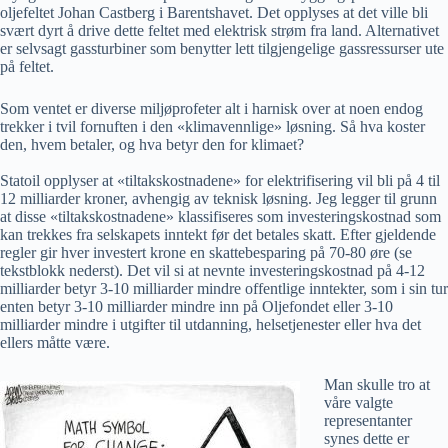
oljefeltet Johan Castberg i Barentshavet. Det opplyses at det ville bli
svært dyrt å drive dette feltet med elektrisk strøm fra land. Alternativet
er selvsagt gassturbiner som benytter lett tilgjengelige gassressurser ute
på feltet.
Som ventet er diverse miljøprofeter alt i harnisk over at noen endog
trekker i tvil fornuften i den «klimavennlige» løsning. Så hva koster
den, hvem betaler, og hva betyr den for klimaet?
Statoil opplyser at «tiltakskostnadene» for elektrifisering vil bli på 4 til
12 milliarder kroner, avhengig av teknisk løsning. Jeg legger til grunn
at disse «tiltakskostnadene» klassifiseres som investeringskostnad som
kan trekkes fra selskapets inntekt før det betales skatt. Efter gjeldende
regler gir hver investert krone en skattebesparing på 70-80 øre (se
tekstblokk nederst). Det vil si at nevnte investeringskostnad på 4-12
milliarder betyr 3-10 milliarder mindre offentlige inntekter, som i sin tur
enten betyr 3-10 milliarder mindre inn på Oljefondet eller 3-10
milliarder mindre i utgifter til utdanning, helsetjenester eller hva det
ellers måtte være.
Man skulle tro at
våre valgte
representanter
synes dette er