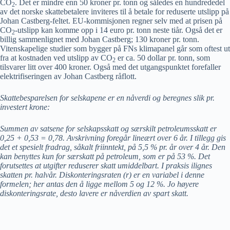
CO
. Det er mindre enn 50 kroner pr. tonn og således en hundrededel
2
av det norske skattebetalere inviteres til å betale for reduserte utslipp på
Johan Castberg-feltet. EU-kommisjonen regner selv med at prisen på
CO
-utslipp kan komme opp i 14 euro pr. tonn neste tiår. Også det er
2
billig sammenlignet med Johan Castberg; 130 kroner pr. tonn.
Vitenskapelige studier som bygger på FNs klimapanel går som oftest ut
fra at kostnaden ved utslipp av CO
er ca. 50 dollar pr. tonn, som
2
tilsvarer litt over 400 kroner. Også med det utgangspunktet forefaller
elektrifiseringen av Johan Castberg råflott.
Skattebesparelsen for selskapene er en nåverdi og beregnes slik pr.
investert krone:
Summen av satsene for selskapsskatt og særskilt petroleumsskatt er
0,25 + 0,53 = 0,78. Avskrivning foregår lineært over 6 år. I tillegg gis
det et spesielt fradrag, såkalt friinntekt, på 5,5 % pr. år over 4 år. Den
kan benyttes kun for særskatt på petroleum, som er på 53 %. Det
forutsettes at utgifter reduserer skatt umiddelbart. I praksis ilignes
skatten pr. halvår. Diskonteringsraten (r) er en variabel i denne
formelen; her antas den å ligge mellom 5 og 12 %. Jo høyere
diskonteringsrate, desto lavere er nåverdien av spart skatt.