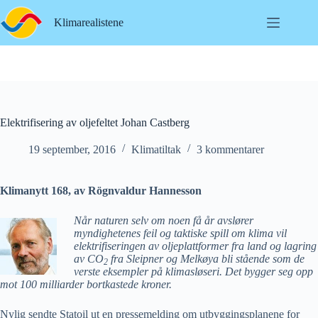
Hopp
til
Klimarealistene
innholdet
Elektrifisering av oljefeltet Johan Castberg
19 september, 2016
Klimatiltak
3 kommentarer
Klimanytt 168, av Rögnvaldur Hannesson
Når naturen selv om noen få år avslører
myndighetenes feil og taktiske spill om klima vil
elektrifiseringen av oljeplattformer fra land og lagring
av CO
fra Sleipner og Melkøya bli stående som de
2
verste eksempler på klimasløseri. Det bygger seg opp
mot 100 milliarder bortkastede kroner.
Nylig sendte Statoil ut en pressemelding om utbyggingsplanene for