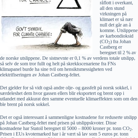
råflott i overkant,
all den stund
virkningen på
klimaet er så nær
null det går an å
komme. Utslippene
av karbondioksid
(CO
) fra Johan
2
Castberg er
beregnet til 2 % av
de norske utslippene. De sistnevnte er 0,1
% av verdens totale utslipp,
så selv de som tror fullt og helt på skrekkscenariene fra FNs
klimapanel burde ha sine tvil om hensiktsmessigheten ved
elektrifiseringen av Johan Castberg-feltet.
Det gjelder for så vidt også andre olje- og gassfelt på norsk sokkel, i
særdeleshet dem hvor gassen ellers blir eksportert og brent opp i
utlandet med akkurat den samme eventuelle klimaeffekten som om den
ble brent på norsk sokkel.
Det er også interessant å sammenligne kostnadene for reduserte utslipp
på Johan Castberg-feltet med prisen på utslippskvoter. Disse
kostnadene har Statoil beregnet til 5000 – 8000 kroner pr. tonn CO
.
2
Prisen i EUs kvotemarked har i år vært så lav som 5 euros pr. tonn