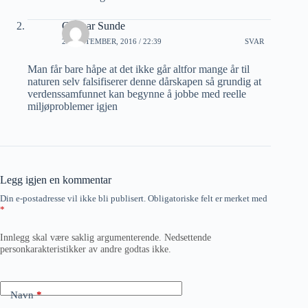
Gunnar Sunde
20 SEPTEMBER, 2016 / 22:39
SVAR
Man får bare håpe at det ikke går altfor mange år til
naturen selv falsifiserer denne dårskapen så grundig at
verdenssamfunnet kan begynne å jobbe med reelle
miljøproblemer igjen
Legg igjen en kommentar
Din e-postadresse vil ikke bli publisert.
Obligatoriske felt er merket med
*
Innlegg skal være saklig argumenterende. Nedsettende
personkarakteristikker av andre godtas ikke.
Navn
*