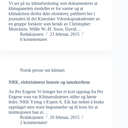
Vi ser på ny klimaforskning som dokumenterer at
klimapanelets modeller er for varme og at
klimakrisen derfor ikke eksisterer, publisert her i
journalen til det Kinesiske Vitenskapsakademiet av
en gruppe forskere som består av Christopher
Monckton, Willie W.-H. Soon, David…
Redaksjonen
23 februar, 2015
6 kommentarer
Norsk presse om klimaet
NRK, elektrisitetens historie og naturkreftene
Av Per Engene Vi bringer her et kort oppslag fra Per
Engene som var Klimarealistenes stifter og første
leder. NRK Ytring v/Espen A. Eik har nektet å bruke
oppslaget uten noen begrunnelse og til tross for at
institusjonen han er…
Redaksjonen
20 februar, 2015
2 kommentarer