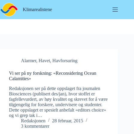
Hopp
til
Klimarealistene
innholdet
Alarmer
,
Havet
,
Havforsuring
Vi ser på ny forskning: «Reconsidering Ocean
Calamities»
Redaksjonen ser på dette oppslaget fra journalen
Biosciences (publisert des/jan), hvor stoffet er
fagfellevurdert, av høy kvalitet og skrevet for å være
tilgjengelig for forskere, undervisere og studenter.
Dette oppslaget er spesielt anbefalt «editors choice»
og vi grep tak i…
Redaksjonen
28 februar, 2015
3 kommentarer