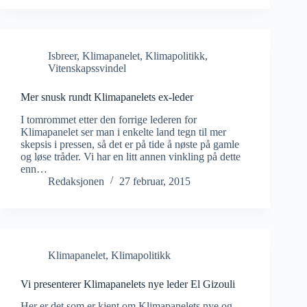
Isbreer
,
Klimapanelet
,
Klimapolitikk
,
Vitenskapssvindel
Mer snusk rundt Klimapanelets ex-leder
I tomrommet etter den forrige lederen for
Klimapanelet ser man i enkelte land tegn til mer
skepsis i pressen, så det er på tide å nøste på gamle
og løse tråder. Vi har en litt annen vinkling på dette
enn…
Redaksjonen
27 februar, 2015
Klimapanelet
,
Klimapolitikk
Vi presenterer Klimapanelets nye leder El Gizouli
Her er det som er kjent om Klimapanelets nye og