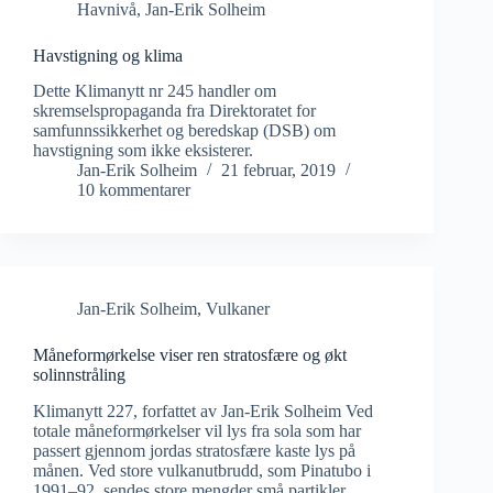
Havnivå
,
Jan-Erik Solheim
Havstigning og klima
Dette Klimanytt nr 245 handler om
skremselspropaganda fra Direktoratet for
samfunnssikkerhet og beredskap (DSB) om
havstigning som ikke eksisterer.
Jan-Erik Solheim
21 februar, 2019
10 kommentarer
Jan-Erik Solheim
,
Vulkaner
Måneformørkelse viser ren stratosfære og økt
solinnstråling
Klimanytt 227, forfattet av Jan-Erik Solheim Ved
totale måneformørkelser vil lys fra sola som har
passert gjennom jordas stratosfære kaste lys på
månen. Ved store vulkanutbrudd, som Pinatubo i
1991–92, sendes store mengder små partikler