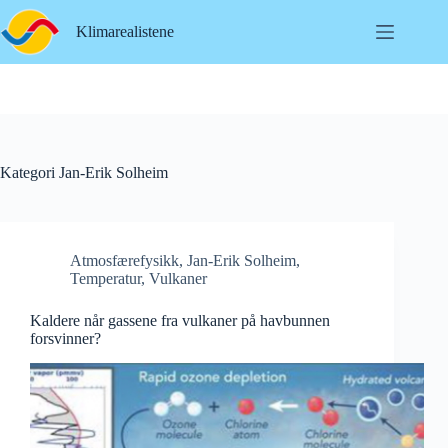
Hopp
til
Klimarealistene
innholdet
Kategori
Jan-Erik Solheim
Atmosfærefysikk
,
Jan-Erik Solheim
,
Temperatur
,
Vulkaner
Kaldere når gassene fra vulkaner på havbunnen
forsvinner?