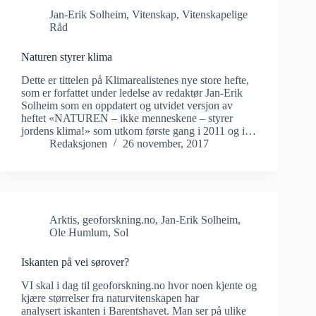
Jan-Erik Solheim
,
Vitenskap
,
Vitenskapelige
Råd
Naturen styrer klima
Dette er tittelen på Klimarealistenes nye store hefte,
som er forfattet under ledelse av redaktør Jan-Erik
Solheim som en oppdatert og utvidet versjon av
heftet «NATUREN – ikke menneskene – styrer
jordens klima!» som utkom første gang i 2011 og i…
Redaksjonen
26 november, 2017
Arktis
,
geoforskning.no
,
Jan-Erik Solheim
,
Ole Humlum
,
Sol
Iskanten på vei sørover?
VI skal i dag til geoforskning.no hvor noen kjente og
kjære størrelser fra naturvitenskapen har
analysert iskanten i Barentshavet. Man ser på ulike