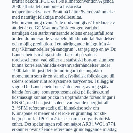
krafter bakom IPCC & FNs klimatkonvention/Agenda
2030 att istället manipulera historiska
temperatursekvenser för att nå bättre överensstämmelse
med naturligt felaktiga modellresultat.
Min invändning ovan: ‘inte nödvändigtvis’ förklaras av
att det är en GCM-atmosfärisk exogen variabel,
nämligen den starkt varierande solens energiutfall som
är den dominerande variabeln till klimatutfall/händelser
och möjlig prediktion. I ett närliggande inlägg från 4
maj ‘Klimamodeller på sandgrun’ , tar jag upp en av Dr.
Landscheidts många studier baserat på solens
rörelseschema, vad gäller att statistiskt bortom slumpen
kunna korrelera/härleda extremväderhändelser under
1900-talet till just det förändringar i det angulära
momentum som är en ständig fysikalisk följeslagare till
solens rörelser runt solsystemets barycenter. I tillägg är
sagde Dr. Landscheidt också den ende, av mig själv
kända forskare, som prognosmässigt på flerårsgrund
tidsmässigt kunnat pricka in uppträdande förändringar i
ENSO, med bas just i solens varierande energiutfall.
2. ‘SPM refererar stadig till klimakrise selv om
Klimapanelet mener at det icke er grunnlag for slik
begrepsbruk’. IPCC måste ses som en organisatorisk
enhet. Det spelar ingen roll om något AR3 i WG1 s774,
erkänner ovanstående refererade grundläggande misstag