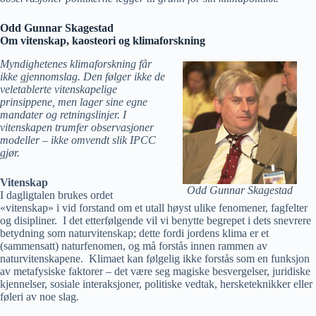
Odd Gunnar Skagestad
Om vitenskap, kaosteori og klimaforskning
Myndighetenes klimaforskning får
ikke gjennomslag. Den følger ikke de
veletablerte vitenskapelige
prinsippene, men lager sine egne
mandater og retningslinjer. I
vitenskapen trumfer observasjoner
modeller – ikke omvendt slik IPCC
gjør.
Vitenskap
Odd Gunnar Skagestad
I dagligtalen brukes ordet
«vitenskap» i vid forstand om et utall høyst ulike fenomener, fagfelter
og disipliner. I det etterfølgende vil vi benytte begrepet i dets snevrere
betydning som naturvitenskap; dette fordi jordens klima er et
(sammensatt) naturfenomen, og må forstås innen rammen av
naturvitenskapene. Klimaet kan følgelig ikke forstås som en funksjon
av metafysiske faktorer – det være seg magiske besvergelser, juridiske
kjennelser, sosiale interaksjoner, politiske vedtak, hersketeknikker eller
føleri av noe slag.