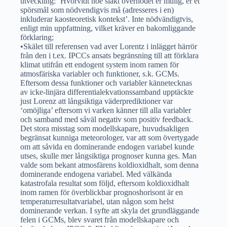
utveckling: ‘Hvorvidt noe släkt overhodet er mulig, er et
spörsmål som nödvendigvis må (adresseres i en)
inkluderar kaosteoretisk kontekst’. Inte nödvändigtvis,
enligt min uppfattning, vilket kräver en bakomliggande
förklaring;
•Skälet till referensen vad aver Lorentz i inlägget härrör
från den i t.ex. IPCCs ansats begränsning till att förklara
klimat utifrån ett endogent system inom ramen för
atmosfäriska variabler och funktioner, s.k. GCMs.
Eftersom dessa funktioner och variabler kännetecknas
av icke-linjära differentialekvationssamband upptäckte
just Lorenz att långsiktiga väderprediktioner var
‘omöjliga’ eftersom vi varken känner till alla variabler
och samband med såväl negativ som positiv feedback.
Det stora misstag som modellskapare, huvudsakligen
begränsat kunniga meteorologer, var att som övertygade
om att såvida en dominerande endogen variabel kunde
utses, skulle mer långsiktiga prognoser kunna ges. Man
valde som bekant atmosfärens koldioxidhalt, som denna
dominerande endogena variabel. Med välkända
katastrofala resultat som följd, eftersom koldioxidhalt
inom ramen för överblickbar prognoshorisont är en
temperaturresultatvariabel, utan någon som helst
dominerande verkan. I syfte att skyla det grundläggande
felen i GCMs, blev svaret från modellskapare och