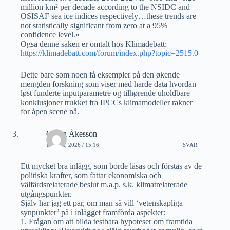
million km² per decade according to the NSIDC and
OSISAF sea ice indices respectively…these trends are
not statistically significant from zero at a 95%
confidence level.»
Også denne saken er omtalt hos Klimadebatt:
https://klimadebatt.com/forum/index.php?topic=2515.0
Dette bare som noen få eksempler på den økende
mengden forskning som viser med harde data hvordan
løst funderte inputparametre og tilhørende uholdbare
konklusjoner trukket fra IPCCs klimamodeller rakner
for åpen scene nå.
Göran Åkesson
11 MAI, 2026 / 15:16
SVAR
Ett mycket bra inlägg, som borde läsas och förstås av de
politiska krafter, som fattar ekonomiska och
välfärdsrelaterade beslut m.a.p. s.k. klimatrelaterade
utgångspunkter.
Själv har jag ett par, om man så vill ‘vetenskapliga
synpunkter’ på i inlägget framförda aspekter:
1. Frågan om att bilda testbara hypoteser om framtida