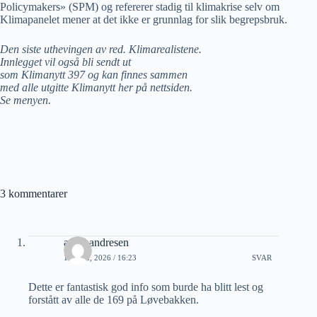
Policymakers» (SPM) og refererer stadig til klimakrise selv om
Klimapanelet mener at det ikke er grunnlag for slik begrepsbruk.
Den siste uthevingen av red. Klimarealistene.
Innlegget vil også bli sendt ut
som Klimanytt 397 og kan finnes sammen
med alle utgitte Klimanytt her på nettsiden.
Se menyen.
3 kommentarer
arvid andresen
10 MAI, 2026 / 16:23
SVAR
Dette er fantastisk god info som burde ha blitt lest og
forstått av alle de 169 på Løvebakken.