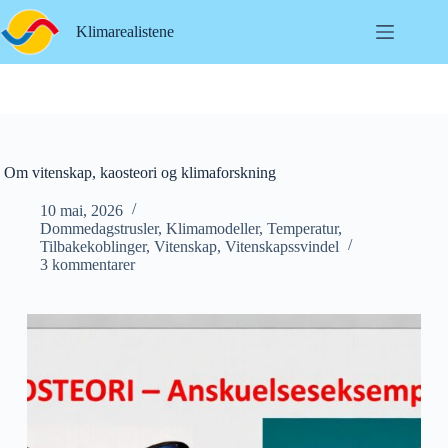
Hopp
til
Klimarealistene
innholdet
Om vitenskap, kaosteori og klimaforskning
10 mai, 2026
Dommedagstrusler
,
Klimamodeller
,
Temperatur
,
Tilbakekoblinger
,
Vitenskap
,
Vitenskapssvindel
3 kommentarer