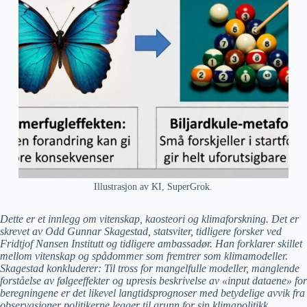
Illustrasjon av KI, SuperGrok.
Dette er et innlegg om vitenskap, kaosteori og klimaforskning. Det er
skrevet av Odd Gunnar Skagestad, statsviter, tidligere forsker ved
Fridtjof Nansen Institutt og tidligere ambassadør. Han forklarer skillet
mellom vitenskap og spådommer som fremtrer som klimamodeller.
Skagestad konkluderer: Til tross for
mangelfulle modeller, manglende
forståelse av følgeeffekter og upresis beskrivelse av «input dataene» for
beregningene er det likevel langtidsprognoser med betydelige avvik fra
observasjoner politikerne legger til grunn for sin klimapolitikk.