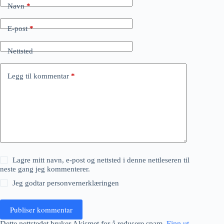
Navn
*
E-post
*
Nettsted
Legg til kommentar
*
Lagre mitt navn, e-post og nettsted i denne nettleseren til
neste gang jeg kommenterer.
Jeg godtar
personvernerklæringen
Publiser kommentar
Dette nettstedet bruker Akismet for å redusere spam.
Finn ut