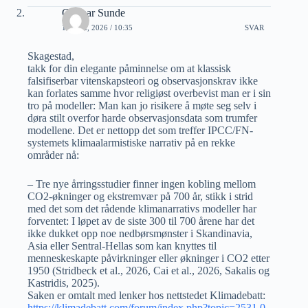
Gunnar Sunde
11 MAI, 2026 / 10:35
SVAR
Skagestad,
takk for din elegante påminnelse om at klassisk
falsifiserbar vitenskapsteori og observasjonskrav ikke
kan forlates samme hvor religiøst overbevist man er i sin
tro på modeller: Man kan jo risikere å møte seg selv i
døra stilt overfor harde observasjonsdata som trumfer
modellene. Det er nettopp det som treffer IPCC/FN-
systemets klimaalarmistiske narrativ på en rekke
områder nå:
– Tre nye årringsstudier finner ingen kobling mellom
CO2-økninger og ekstremvær på 700 år, stikk i strid
med det som det rådende klimanarrativs modeller har
forventet: I løpet av de siste 300 til 700 årene har det
ikke dukket opp noe nedbørsmønster i Skandinavia,
Asia eller Sentral-Hellas som kan knyttes til
menneskeskapte påvirkninger eller økninger i CO2 etter
1950 (Stridbeck et al., 2026, Cai et al., 2026, Sakalis og
Kastridis, 2025).
Saken er omtalt med lenker hos nettstedet Klimadebatt:
https://klimadebatt.com/forum/index.php?topic=2531.0