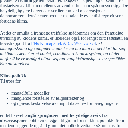
predikere
fremtidige
temperaturer. Dagsviks påpekning er sentral for
forståelsen av klimamodellenes anvendbarhet som spådomsverktøy. De
betydelig høyere beregnede verdier enn ved observasjoner
demonstrerer allerede etter noen år manglende evne til å reprodusere
fortidens klima.
At det er umulig å fremsette treffsikre spådommer om den fremtidige
utvikling av klodens klima, er likeledes også for lengst blitt fastslått i en
hovedrapport fra
FNs Klimapanel, AR3, WG1, s 774
. «
I
klimaforskning og computer-modellering må man ha det klart for seg
at klimasystemet er et koblet, ikke-lineært kaotisk system, og at det
derfor
ikke er mulig
å uttale seg om langtidsforutsigelse av spesifikke
klimatilstander
».
Klimapolitikk
Til tross for
mangelfulle modeller
manglende forståelse av følgeeffekter og
og upresis beskrivelse av «input dataene» for beregningene
er det likevel
langtidsprognoser med betydelige avvik fra
observasjoner
politikerne legger til grunn for sin klimapolitikk. Som
mediene legger de også til grunn det politisk vedtatte «Summary for