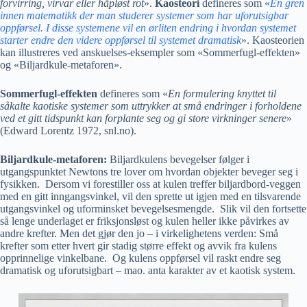
forvirring, virvar eller håpløst rot
».
Kaosteori
defineres som «
En gren
innen matematikk der man studerer systemer som har uforutsigbar
oppførsel. I disse systemene vil en ørliten endring i hvordan systemet
starter endre den videre oppførsel til systemet dramatisk
». Kaosteorien
kan illustreres ved anskuelses-eksempler som «Sommerfugl-effekten»
og «Biljardkule-metaforen».
Sommerfugl-effekten
defineres som «
En formulering knyttet til
såkalte kaotiske systemer som uttrykker at små endringer i forholdene
ved et gitt tidspunkt kan forplante seg og gi store virkninger senere
»
(Edward Lorentz 1972, snl.no).
Biljardkule-metaforen:
Biljardkulens bevegelser følger i
utgangspunktet Newtons tre lover om hvordan objekter beveger seg i
fysikken. Dersom vi forestiller oss at kulen treffer biljardbord-veggen
med en gitt inngangsvinkel, vil den sprette ut igjen med en tilsvarende
utgangsvinkel og uforminsket bevegelsesmengde. Slik vil den fortsette
så lenge underlaget er friksjonsløst og kulen heller ikke påvirkes av
andre krefter. Men det gjør den jo – i virkelighetens verden: Små
krefter som etter hvert gir stadig større effekt og avvik fra kulens
opprinnelige vinkelbane. Og kulens oppførsel vil raskt endre seg
dramatisk og uforutsigbart – mao. anta karakter av et kaotisk system.