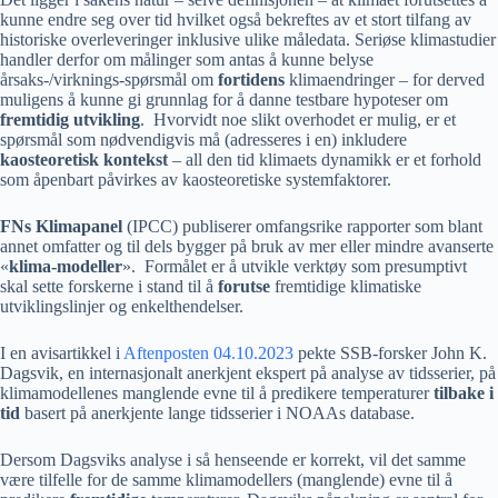
kunne endre seg over tid hvilket også bekreftes av et stort tilfang av
historiske overleveringer inklusive ulike måledata. Seriøse klimastudier
handler derfor om målinger som antas å kunne belyse
årsaks-/virknings-spørsmål om
fortidens
klimaendringer – for derved
muligens å kunne gi grunnlag for å danne testbare hypoteser om
fremtidig utvikling
. Hvorvidt noe slikt overhodet er mulig, er et
spørsmål som nødvendigvis må (adresseres i en) inkludere
kaosteoretisk kontekst
– all den tid klimaets dynamikk er et forhold
som åpenbart påvirkes av kaosteoretiske systemfaktorer.
FNs Klimapanel
(IPCC) publiserer omfangsrike rapporter som blant
annet omfatter og til dels bygger på bruk av mer eller mindre avanserte
«
klima-modeller
». Formålet er å utvikle verktøy som presumptivt
skal sette forskerne i stand til å
forutse
fremtidige klimatiske
utviklingslinjer og enkelthendelser.
I en avisartikkel i
Aftenposten 04.10.2023
pekte SSB-forsker John K.
Dagsvik, en internasjonalt anerkjent ekspert på analyse av tidsserier, på
klimamodellenes manglende evne til å predikere temperaturer
tilbake i
tid
basert på anerkjente lange tidsserier i NOAAs database.
Dersom Dagsviks analyse i så henseende er korrekt, vil det samme
være tilfelle for de samme klimamodellers (manglende) evne til å