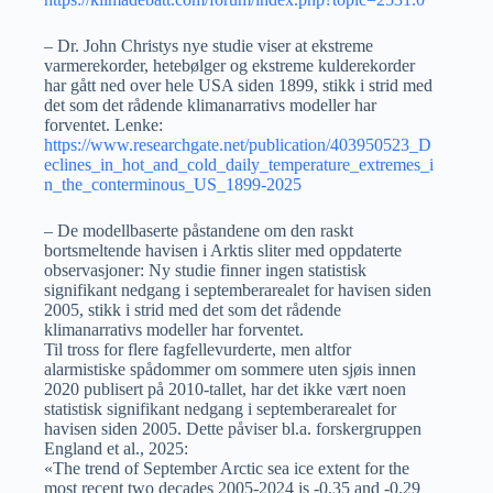
– Dr. John Christys nye studie viser at ekstreme
varmerekorder, hetebølger og ekstreme kulderekorder
har gått ned over hele USA siden 1899, stikk i strid med
det som det rådende klimanarrativs modeller har
forventet. Lenke:
https://www.researchgate.net/publication/403950523_D
eclines_in_hot_and_cold_daily_temperature_extremes_i
n_the_conterminous_US_1899-2025
– De modellbaserte påstandene om den raskt
bortsmeltende havisen i Arktis sliter med oppdaterte
observasjoner: Ny studie finner ingen statistisk
signifikant nedgang i septemberarealet for havisen siden
2005, stikk i strid med det som det rådende
klimanarrativs modeller har forventet.
Til tross for flere fagfellevurderte, men altfor
alarmistiske spådommer om sommere uten sjøis innen
2020 publisert på 2010-tallet, har det ikke vært noen
statistisk signifikant nedgang i septemberarealet for
havisen siden 2005. Dette påviser bl.a. forskergruppen
England et al., 2025:
«The trend of September Arctic sea ice extent for the
most recent two decades 2005-2024 is -0.35 and -0.29