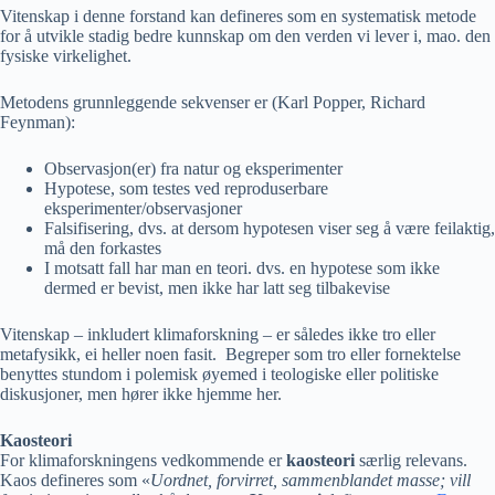
Vitenskap i denne forstand kan defineres som en systematisk metode
for å utvikle stadig bedre kunnskap om den verden vi lever i, mao. den
fysiske virkelighet.
Metodens grunnleggende sekvenser er (Karl Popper, Richard
Feynman):
Observasjon(er) fra natur og eksperimenter
Hypotese, som testes ved reproduserbare
eksperimenter/observasjoner
Falsifisering, dvs. at dersom hypotesen viser seg å være feilaktig,
må den forkastes
I motsatt fall har man en teori. dvs. en hypotese som ikke
dermed er bevist, men ikke har latt seg tilbakevise
Vitenskap – inkludert klimaforskning – er således ikke tro eller
metafysikk, ei heller noen fasit. Begreper som tro eller fornektelse
benyttes stundom i polemisk øyemed i teologiske eller politiske
diskusjoner, men hører ikke hjemme her.
Kaosteori
For klimaforskningens vedkommende er
kaosteori
særlig relevans.
Kaos defineres som «
Uordnet, forvirret, sammenblandet masse; vill