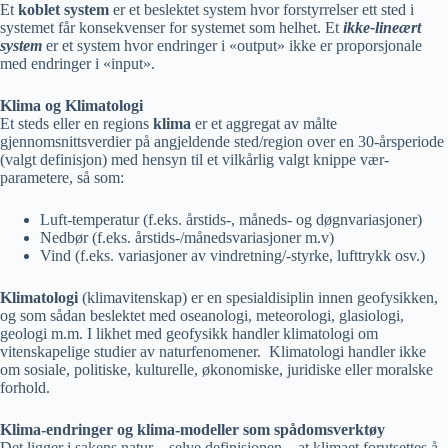
Et
koblet system
er et beslektet system hvor forstyrrelser ett sted i
systemet får konsekvenser for systemet som helhet. Et
ikke-lineært
system
er et system hvor endringer i «output» ikke er proporsjonale
med endringer i «input».
Klima og Klimatologi
Et steds eller en regions
klima
er et aggregat av målte
gjennomsnittsverdier på angjeldende sted/region over en 30-årsperiode
(valgt definisjon) med hensyn til et vilkårlig valgt knippe vær-
parametere, så som:
Luft-temperatur (f.eks. årstids-, måneds- og døgnvariasjoner)
Nedbør (f.eks. årstids-/månedsvariasjoner m.v)
Vind (f.eks. variasjoner av vindretning/-styrke, lufttrykk osv.)
Klimatologi
(klimavitenskap) er en spesialdisiplin innen geofysikken,
og som sådan beslektet med oseanologi, meteorologi, glasiologi,
geologi m.m. I likhet med geofysikk handler klimatologi om
vitenskapelige studier av naturfenomener. Klimatologi handler ikke
om sosiale, politiske, kulturelle, økonomiske, juridiske eller moralske
forhold.
Klima-endringer og klima-modeller som spådomsverktøy
Det ligger i sakens natur – selve definisjonen – at klimaet forutsettes å