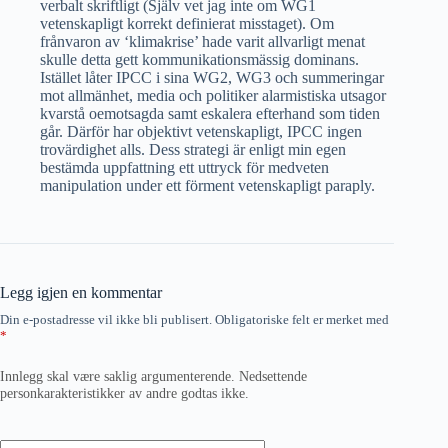
verbalt skriftligt (Själv vet jag inte om WG1
vetenskapligt korrekt definierat misstaget). Om
frånvaron av ‘klimakrise’ hade varit allvarligt menat
skulle detta gett kommunikationsmässig dominans.
Istället låter IPCC i sina WG2, WG3 och summeringar
mot allmänhet, media och politiker alarmistiska utsagor
kvarstå oemotsagda samt eskalera efterhand som tiden
går. Därför har objektivt vetenskapligt, IPCC ingen
trovärdighet alls. Dess strategi är enligt min egen
bestämda uppfattning ett uttryck för medveten
manipulation under ett förment vetenskapligt paraply.
Legg igjen en kommentar
Din e-postadresse vil ikke bli publisert.
Obligatoriske felt er merket med
*
Innlegg skal være saklig argumenterende. Nedsettende
personkarakteristikker av andre godtas ikke.