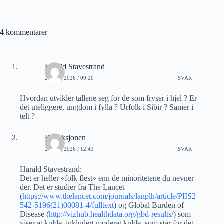
4 kommentarer
Harald Stavestrand
2 JULI, 2026 / 09:20
SVAR
Hvordan utvikler tallene seg for de som fryser i hjel ? Er
det uteliggere, ungdom i fylla ? Urfolk i Sibir ? Samer i
telt ?
Redaksjonen
2 JULI, 2026 / 12:43
SVAR
Harald Stavestrand:
Det er heller «folk flest» enn de minoritetene du nevner
der. Det er studier fra The Lancet
(
https://www.thelancet.com/journals/lanplh/article/PIIS2
542-5196(21)00081-4/fulltext
) og Global Burden of
Disease (
http://vizhub.healthdata.org/gbd-results/
) som
viser at kulde, inkludert moderat kulde, som står for det