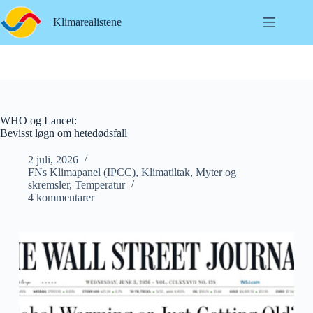
Hopp
til
Klimarealistene
innholdet
WHO og Lancet:
Bevisst løgn om hetedødsfall
2 juli, 2026
FNs Klimapanel (IPCC)
,
Klimatiltak
,
Myter og
skremsler
,
Temperatur
4 kommentarer