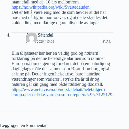
mannefall med ca. 10 års mellomrom.
https://no.wikipedia.org/wiki/Svartedauden
Det er lett å være enig med de som hevder at det har
noe med dårlig immunforsvar, og at dette skyldes det
kalde klima med dårlige og uteblivende avlinger.
Arvid Såtendal
3 JULI, 2026 / 13:08
SVAR
Elin Ørjasæter har her en veldig god og nøktern
forklaring på denne hetebølge alarmen som rammer
Europa nå om dagen og forklarer det på en naturlig og
dagligdags måte det samme som Bjørn Lomborg også
er inne på. Det er ingen helsekrise, bare naturlige
værendringer som varierer i styrke fra år til år og
naturen går sin gang med både fødsler og dødsfall.
https://www.nettavisen.no/norsk-debatt/hetebolger-i-
europa-det-er-ikke-varmen-som-dreper/o/5-95-3125129
Legg igjen en kommentar