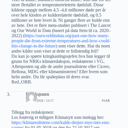
store flertallet av temperaturreleterte dødsfall. Disse
kildene oppgir mellom 4,5 -4,6 millioner døde per år
over hele kloden av kulderelaterte dødsfall, og 0,5
millioner av hete hvert år. Ni ganger flere av kulde enn
av hete. Det er flere meta-studier publisert i The Lancet
og Our World in Data (basert på data frem til ca. 2020–
2022) (
https://ourworldindata.org/part-one-how-many-
people-die-from-extreme-temperatures-and-how-could-
this-change-in-the-future
) som viser dette. Har du noen
andre kilder som viser at dette er fullstendig feil?
Du kan jo spørre kringkastingssjefen hva hun legger til
grunn for NRKs klimaredaksjon, redaktørene i VG,
Aftenposten og alle de andre journalistene eller Cicero,
Bellona, MDG eller klimaminsteren? Eller hvem som
helst andre. Du får spalteplass til deres svar.
Red.,OBB.
Redaksjonen
2 JULI, 2026 / 13:17
SVAR
Tillegg fra redaksjonen:
Les forøvrig et tidligere Klimanytt som innlegg her:
https://klimarealistene.com/kulde-dreper-mye-mer-enn-
varme/
fra 01.05.2018 og den fra 22.10.2017 om