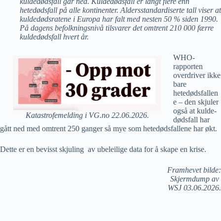
kuldedødsfall går ned. Kuldedødsfall er langt flere enn
hetedødsfall på alle kontinenter. Aldersstandardiserte tall viser at
kuldedødsratene i Europa har falt med nesten 50 % siden 1990.
På dagens befolkningsnivå tilsvarer det omtrent 210 000 færre
kuldedødsfall hvert år.
WHO-
rapporten
overdriver ikke
bare
hetedødsfallen
e – den skjuler
også at kulde-
Katastrofemelding i VG.no 22.06.2026.
dødsfall har
gått ned med omtrent 250 ganger så mye som hetedødsfallene har økt.
Dette er en bevisst skjuling av ubeleilige data for å skape en krise.
Framhevet bilde:
Skjermdump av
WSJ 03.06.2026.