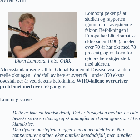
Av red. OBB
Lomborg peker på at
studien og rapporten
ignorerer en avgjørende
faktor: Befolkningen i
Europa har blitt dramatisk
eldre siden 1990 (andelen
over 70 år har økt med 78
prosent), og risikoen for
død av hete stiger sterkt
Bjørn Lomborg. Foto: OBB.
med alderen.
Aldersstandardiserte tall fra Global Burden of Disease viser at den
reelle økningen i dødsfall av hete er svært få – under 850 ekstra
dødsfall per år ved dagens befolkning.
WHO-tallene overdriver
problemet med over 50 ganger.
Lomborg skriver:
Dette er ikke en teknisk detalj. Det er forskjellen mellom en ekte
helsekrise og en demografisk uunngåelighet som gjøres om til en
klimakrise.
Den dypere uærligheten ligger i en annen utelatelse. Når
temperaturene stiger, øker antallet hetedødsfall, men antallet