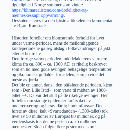
dødelighet i Norge sommer som vinter:
https://klimarealistene.com/dodelighet-og-
menneskeskapt-oppvarming/
.
Dessuten siteres fra den første artikkelen en kommentar
av Bjørn Ramstad:
Historien forteller om blomstrende forhold for livet
under varme-perioder, mens de mellomliggende
kuldeperiodene ga seg utslag i folkevandringer på jakt
etter et bedre liv.
Den forrige varmeperioden, middelalderens varmere
klima fra ca. 800 – ca. 1300 AD er rikelig beskrevet
som en tid med gode avlinger, behagelige temperaturer
og økonomisk gullalder for adelen, som jo eide det
meste av jorda.
Det ble en annen dans i den påfølgende perioden, kjent
som «Den Lille Istid», som varte til midten av 1800-
tallet ++. Da var det slutt på de rikelige avlinger. Her
fortelles om stadige epidemier forårsaket av
underernæring og herav dårlig immunforsvar. Den
første av disse, kalt «Svartedauden» (1300-tallet) tok
livet av 50 millioner av Europas 80 millioner, og på
verdensbasis tok denne pesten ca. 75 millioner
mennesker. Siden fulgte flere pester med store