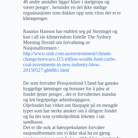
46 andre anstalter ligger klare i startgropa og
værer penger , herunder en del ikke statlige
organisasjoner som dukker opp som virus der et er
klimapenger.
Rasmus Hanson har etablert seg på Stortinget og
kan i all sin klimavisdom fortelle The Sydney
Morning Herald om forvaltning av
Nasjonalformuen :
http://www.smh.com.au/environment/climate-
change/norways-115-trillion-wealth-fund-curbs-
coal-investments-in-new-industry-blow-
20150527-ghb8h1.html
De som forvalter Pensjonsfond Uland har ganske
hyggelige lønninger og bonuser for å påse at
fondet tjener penger , det er forvalternes mandat
og lett begripelige arbeidsoppgave.
Oljefondet har virket om fluepapir på en mengde
typer som har sterke ønsker om å dirigere fondet
og ha det som symbolpolitisk leketøy i sin
sandkasse.
Det er ille nok at børsspekulanter forvalter
nasjonalformuen om vi ikke skal ha en gjeng