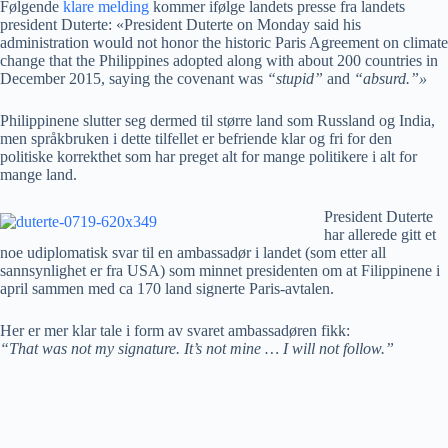
Følgende
klare melding
kommer ifølge landets presse fra landets
president Duterte: «President Duterte on Monday said his
administration would not honor the historic Paris Agreement on climate
change that the Philippines adopted along with about 200 countries in
December 2015, saying the covenant was
“stupid”
and
“absurd.”»
Philippinene slutter seg dermed til større land som Russland og India,
men språkbruken i dette tilfellet er befriende klar og fri for den
politiske korrekthet som har preget alt for mange politikere i alt for
mange land.
President Duterte
har allerede gitt et
noe udiplomatisk svar til en ambassadør i landet (som etter all
sannsynlighet er fra USA) som minnet presidenten om at Filippinene i
april sammen med ca 170 land signerte Paris-avtalen.
Her er mer klar tale i form av svaret ambassadøren fikk:
“That was not my signature. It’s not mine … I will not follow.”