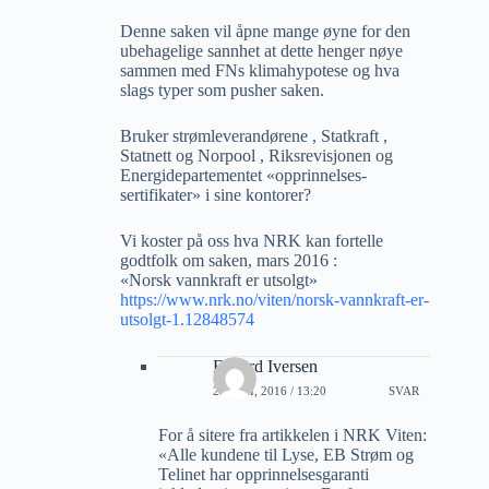
Denne saken vil åpne mange øyne for den
ubehagelige sannhet at dette henger nøye
sammen med FNs klimahypotese og hva
slags typer som pusher saken.
Bruker strømleverandørene , Statkraft ,
Statnett og Norpool , Riksrevisjonen og
Energidepartementet «opprinnelses-
sertifikater» i sine kontorer?
Vi koster på oss hva NRK kan fortelle
godtfolk om saken, mars 2016 :
«Norsk vannkraft er utsolgt»
https://www.nrk.no/viten/norsk-vannkraft-er-
utsolgt-1.12848574
Edvard Iversen
21 JULI, 2016 / 13:20
SVAR
For å sitere fra artikkelen i NRK Viten:
«Alle kundene til Lyse, EB Strøm og
Telinet har opprinnelsesgaranti