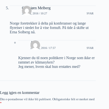
Oddbjørn Melberg
25 JULI, 2016 / 10:27
SVAR
Norge foretrekker å delta på konferanser og lange
flyreiser i stedet for å vise fornuft. På tide å skifte ut
Erna Solberg nå.
Arild
25 JULI, 2016 / 17:57
SVAR
Kjenner du til noen politikere i Norge som ikke er
rammet av klimasyken?
Jeg mener, hvem skal hun erstattes med?
Legg igjen en kommentar
Din e-postadresse vil ikke bli publisert.
Obligatoriske felt er merket med
*