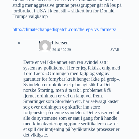
stadig mer aggressive grønne pressgrupper går nå løs på
jordbruket i USA i kjent stil – sikkert bra for Donald
Trumps valgkamp
http://climatechangedispatch.com/the-epa-vs-farmers/
Edvard Iversen
21 JULI, 2016 / 09:29
SVAR
Dette er vel ikke annet enn ren svindel satt i
system av politikerne. Her er jeg faktisk enig med
Tord Lien: «Ordningen med kjøp og salg av
garantier for fornybar kraft henger ikke på greip».
Svindelen er nok ikke et planlagt slik fra Det
norske Storting, men å ta tak i problemet å få
fjernet ordningen er vel en lang vei frem.
Smartinger som Stordalen etc. har selvsagt kastet
seg over ordningen og skuffer inn store
fortjenester på denne svindelen. Dette viser vel at
alle de systemene som er satt i gang for å handle
med klimakvoter og «grønne sertifikater» osv. er
et spill der inntjening på byråkratiske prosesser er
det viktigste.