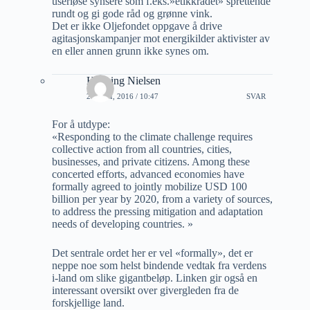
useriøse synsere som f.eks.»etikkrådet» sprettende
rundt og gi gode råd og grønne vink.
Det er ikke Oljefondet oppgave å drive
agitasjonskampanjer mot energikilder aktivister av
en eller annen grunn ikke synes om.
Henning Nielsen
21 JULI, 2016 / 10:47
SVAR
For å utdype:
«Responding to the climate challenge requires
collective action from all countries, cities,
businesses, and private citizens. Among these
concerted efforts, advanced economies have
formally agreed to jointly mobilize USD 100
billion per year by 2020, from a variety of sources,
to address the pressing mitigation and adaptation
needs of developing countries. »
Det sentrale ordet her er vel «formally», det er
neppe noe som helst bindende vedtak fra verdens
i-land om slike gigantbeløp. Linken gir også en
interessant oversikt over givergleden fra de
forskjellige land.