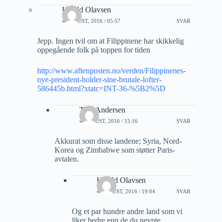
Harald Olavsen
4 AUGUST, 2016 / 05:57
SVAR
Jepp. Ingen tvil om at Filippinene har skikkelig
oppegående folk på toppen for tiden
http://www.aftenposten.no/verden/Filippinenes-
nye-president-holder-sine-brutale-lofter-
586445b.html?xtatc=INT-36-%5B2%5D
Tore Andersen
4 AUGUST, 2016 / 15:16
SVAR
Akkurat som disse landene; Syria, Nord-
Korea og Zimbabwe som støtter Paris-
avtalen.
Harald Olavsen
4 AUGUST, 2016 / 19:04
SVAR
Og et par hundre andre land som vi
liker bedre enn de du nevnte.