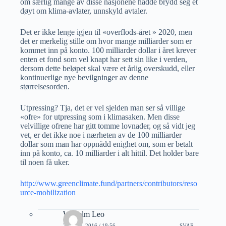
om særlig mange av disse nasjonene hadde brydd seg et
døyt om klima-avlater, unnskyld avtaler.
Det er ikke lenge igjen til «overflods-året » 2020, men
det er merkelig stille om hvor mange milliarder som er
kommet inn på konto. 100 milliarder dollar i året krever
enten et fond som vel knapt har sett sin like i verden,
dersom dette beløpet skal være et årlig overskudd, eller
kontinuerlige nye bevilgninger av denne
størrelsesorden.
Utpressing? Tja, det er vel sjelden man ser så villige
«ofre» for utpressing som i klimasaken. Men disse
velvillige ofrene har gitt tomme lovnader, og så vidt jeg
vet, er det ikke noe i nærheten av de 100 milliarder
dollar som man har oppnådd enighet om, som er betalt
inn på konto, ca. 10 milliarder i alt hittil. Det holder bare
til noen få uker.
http://www.greenclimate.fund/partners/contributors/reso
urce-mobilization
Wilhelm Leo
20 JULI, 2016 / 18:56
SVAR