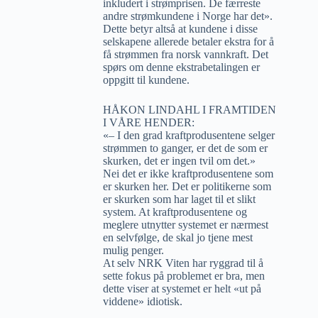
inkludert i strømprisen. De færreste
andre strømkundene i Norge har det».
Dette betyr altså at kundene i disse
selskapene allerede betaler ekstra for å
få strømmen fra norsk vannkraft. Det
spørs om denne ekstrabetalingen er
oppgitt til kundene.
HÅKON LINDAHL I FRAMTIDEN
I VÅRE HENDER:
«– I den grad kraftprodusentene selger
strømmen to ganger, er det de som er
skurken, det er ingen tvil om det.»
Nei det er ikke kraftprodusentene som
er skurken her. Det er politikerne som
er skurken som har laget til et slikt
system. At kraftprodusentene og
meglere utnytter systemet er nærmest
en selvfølge, de skal jo tjene mest
mulig penger.
At selv NRK Viten har ryggrad til å
sette fokus på problemet er bra, men
dette viser at systemet er helt «ut på
viddene» idiotisk.