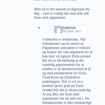
Men nå er det uansett en digresjon fra
deg – som er vanlig når man ikke når
fram med argumenter
Tore Andersen
5 AUGUST, 2016 / 18:17
Artikkelen er tendensiøs. Når
Aftenposten og du mener at
Filippinenes president er tvilsom
og bruker det som argument for at
han ikke vil signere Paris-avtalen
blir det jo litt merkelig at det
samtidig argumenteres for at
avtalen er så ukontroversiell at til
og med presidentene fra Syria,
Nord-Kore og Zimbabwe
undertegner. Når vi vet at u-
landene tjener godt på Paris-
avtalen blir det jo ekstra underlig.
At jeg ikke når frem med
argumenter har du helt rett i. De
klimakorrekte er ikke mottakelige