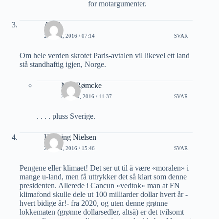
for motargumenter.
Arild
20 JULI, 2016 / 07:14
SVAR
Om hele verden skrotet Paris-avtalen vil likevel ett land
stå standhaftig igjen, Norge.
Nils Rømcke
22 JULI, 2016 / 11:37
SVAR
. . . . pluss Sverige.
Henning Nielsen
20 JULI, 2016 / 15:46
SVAR
Pengene eller klimaet! Det ser ut til å være «moralen» i
mange u-land, men få uttrykker det så klart som denne
presidenten. Allerede i Cancun «vedtok» man at FN
klimafond skulle dele ut 100 milliarder dollar hvert år -
hvert bidige år!- fra 2020, og uten denne grønne
lokkematen (grønne dollarsedler, altså) er det tvilsomt