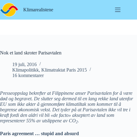
Hopp
til
Klimarealistene
innholdet
Nok et land skroter Parisavtalen
19 juli, 2016
Klimapolitikk
,
Klimatraktat Paris 2015
16 kommentarer
Presseoppslag bekrefter at Filippinene anser Parisavtalen for å være
død og begravet. De slutter seg dermed til en lang rekke land utenfor
EU som ikke akter å gjennomføre klimatiltak som kommer til å
begrense økonomisk vekst. Det tyder på at Parisavtalen ikke vil tre i
kraft fordi den aldri vil bli «de facto» akseptert av land som
representerer 55% av utslippene av CO
.
2
Paris agreement … stupid and absurd