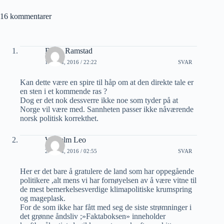
16 kommentarer
Bjørn Ramstad
19 JULI, 2016 / 22:22
SVAR
Kan dette være en spire til håp om at den direkte tale er
en sten i et kommende ras ?
Dog er det nok dessverre ikke noe som tyder på at
Norge vil være med. Sannheten passer ikke nåværende
norsk politisk korrekthet.
Wilhelm Leo
20 JULI, 2016 / 02:55
SVAR
Her er det bare å gratulere de land som har oppegående
politikere ,alt mens vi har fornøyelsen av å være vitne til
de mest bemerkelsesverdige klimapolitiske krumspring
og mageplask.
For de som ikke har fått med seg de siste strømninger i
det grønne åndsliv ;»Faktaboksen» inneholder