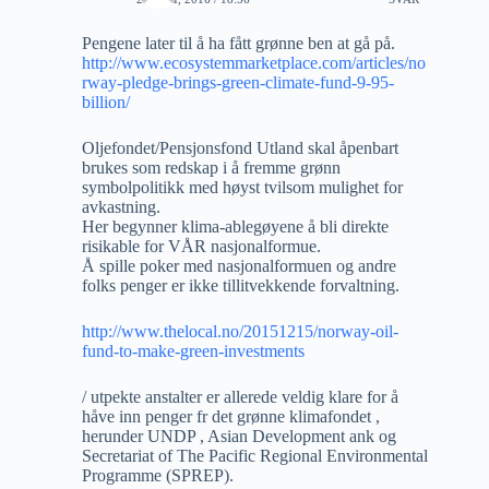
Pengene later til å ha fått grønne ben at gå på.
http://www.ecosystemmarketplace.com/articles/no
rway-pledge-brings-green-climate-fund-9-95-
billion/
Oljefondet/Pensjonsfond Utland skal åpenbart
brukes som redskap i å fremme grønn
symbolpolitikk med høyst tvilsom mulighet for
avkastning.
Her begynner klima-ablegøyene å bli direkte
risikable for VÅR nasjonalformue.
Å spille poker med nasjonalformuen og andre
folks penger er ikke tillitvekkende forvaltning.
http://www.thelocal.no/20151215/norway-oil-
fund-to-make-green-investments
/ utpekte anstalter er allerede veldig klare for å
håve inn penger fr det grønne klimafondet ,
herunder UNDP , Asian Development ank og
Secretariat of The Pacific Regional Environmental
Programme (SPREP).