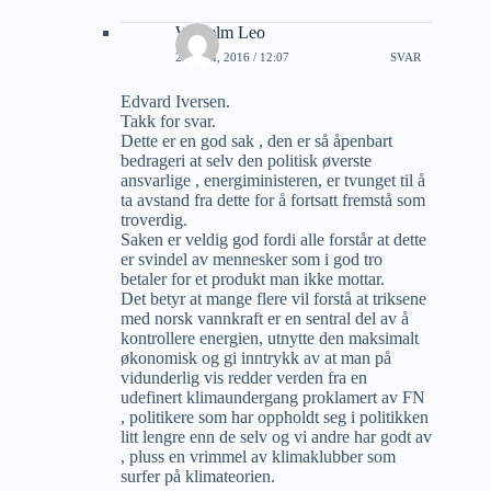
Wilhelm Leo
21 JULI, 2016 / 12:07
SVAR
Edvard Iversen.
Takk for svar.
Dette er en god sak , den er så åpenbart
bedrageri at selv den politisk øverste
ansvarlige , energiministeren, er tvunget til å
ta avstand fra dette for å fortsatt fremstå som
troverdig.
Saken er veldig god fordi alle forstår at dette
er svindel av mennesker som i god tro
betaler for et produkt man ikke mottar.
Det betyr at mange flere vil forstå at triksene
med norsk vannkraft er en sentral del av å
kontrollere energien, utnytte den maksimalt
økonomisk og gi inntrykk av at man på
vidunderlig vis redder verden fra en
udefinert klimaundergang proklamert av FN
, politikere som har oppholdt seg i politikken
litt lengre enn de selv og vi andre har godt av
, pluss en vrimmel av klimaklubber som
surfer på klimateorien.