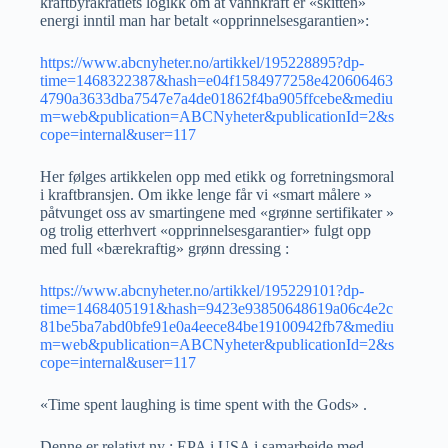
kraftbyråkratiets logikk om at vannkraft er «skitten»
energi inntil man har betalt «opprinnelsesgarantien»:
https://www.abcnyheter.no/artikkel/195228895?dp-
time=1468322387&hash=e04f1584977258e420606463
4790a3633dba7547e7a4de01862f4ba905ffcebe&mediu
m=web&publication=ABCNyheter&publicationId=2&s
cope=internal&user=117
Her følges artikkelen opp med etikk og forretningsmoral
i kraftbransjen. Om ikke lenge får vi «smart målere »
påtvunget oss av smartingene med «grønne sertifikater »
og trolig etterhvert «opprinnelsesgarantier» fulgt opp
med full «bærekraftig» grønn dressing :
https://www.abcnyheter.no/artikkel/195229101?dp-
time=1468405191&hash=9423e93850648619a06c4e2c
81be5ba7abd0bfe91e0a4eece84be19100942fb7&mediu
m=web&publication=ABCNyheter&publicationId=2&s
cope=internal&user=117
«Time spent laughing is time spent with the Gods» .
Denne er relativt ny : EPA i USA i samarbeide med