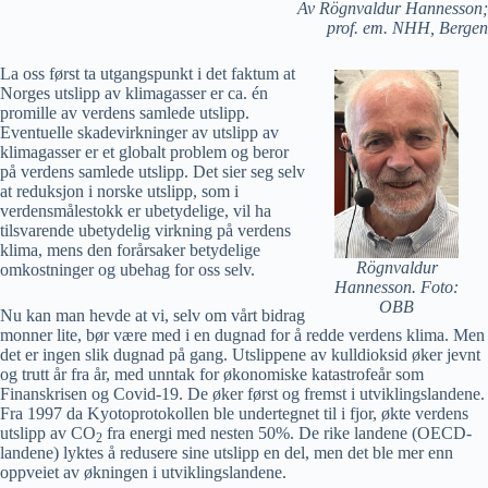
Av Rögnvaldur Hannesson;
prof. em. NHH, Bergen
La oss først ta utgangspunkt i det faktum at
Norges utslipp av klimagasser er ca. én
promille av verdens samlede utslipp.
Eventuelle skadevirkninger av utslipp av
klimagasser er et globalt problem og beror
på verdens samlede utslipp. Det sier seg selv
at reduksjon i norske utslipp, som i
verdensmålestokk er ubetydelige, vil ha
tilsvarende ubetydelig virkning på verdens
klima, mens den forårsaker betydelige
Rögnvaldur
omkostninger og ubehag for oss selv.
Hannesson. Foto:
OBB
Nu kan man hevde at vi, selv om vårt bidrag
monner lite, bør være med i en dugnad for å redde verdens klima. Men
det er ingen slik dugnad på gang. Utslippene av kulldioksid øker jevnt
og trutt år fra år, med unntak for økonomiske katastrofeår som
Finanskrisen og Covid-19. De øker først og fremst i utviklingslandene.
Fra 1997 da Kyotoprotokollen ble undertegnet til i fjor, økte verdens
utslipp av CO
fra energi med nesten 50%. De rike landene (OECD-
2
landene) lyktes å redusere sine utslipp en del, men det ble mer enn
oppveiet av økningen i utviklingslandene.