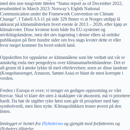
med den noe tungvinte tittelen “Status report as of December 2022,
resubmitted in March 2023: Norway’s Eighth National
Communication under the Framework Convention on Climate
Change”. I Tabell A3-11 på side 329 finner vi at Norges utslipp lå
akkurat på klimamålstreken hvert eneste år 2013 – 2020, efter kjøp av
klimakvoter. Disse kvotene kom både fra EU-systemet og
utviklingslandene, men det sies ingenting i denne ellers så ordrike
publikasjon på flere hundre sider om hva slags kvoter dette er eller
hvor meget kommer fra hvert enkelt land.
Oppskriften for oppnåelse av klimamålene som ble vedtatt sist vår er
antakelig enda mer pengedryss over klimasamarbeidslandene. Det er
all grunn til å ønske lykke til med efterlevelsen; noen av disse landene
(Kongobassenget, Amazon, Sørøst Asia) er blant de mest korrupte i
verden.
Freden i Europa er over; vi trenger en gedigen opprustning av vårt
forsvar. Skal vi klare det uten å skakkjøre vår økonomi, må vi prioritere
hardt. Da bør de utgifter ryke først som går til prosjekter med høy
symbolverdi, men liten nytte. Klimapolitikken troner øverst på den
listen.
Innlegget er hentet fra
iNyheter.no
og gjengitt med forfatterens og
iNyheters tillatelse.