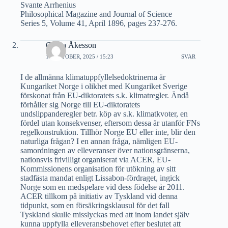
Svante Arrhenius
Philosophical Magazine and Journal of Science
Series 5, Volume 41, April 1896, pages 237-276.
Göran Åkesson
15 OKTOBER, 2025 / 15:23
SVAR
I de allmänna klimatuppfyllelsedoktrinerna är
Kungariket Norge i olikhet med Kungariket Sverige
förskonat från EU-diktoratets s.k. klimatregler. Ändå
förhåller sig Norge till EU-diktoratets
undslippanderegler betr. köp av s.k. klimatkvoter, en
fördel utan konsekvenser, eftersom dessa är utanför FNs
regelkonstruktion. Tillhör Norge EU eller inte, blir den
naturliga frågan? I en annan fråga, nämligen EU-
samordningen av elleveranser över nationsgränserna,
nationsvis frivilligt organiserat via ACER, EU-
Kommissionens organisation för utökning av sitt
stadfästa mandat enligt Lissabon-fördraget, ingick
Norge som en medspelare vid dess födelse år 2011.
ACER tillkom på initiativ av Tyskland vid denna
tidpunkt, som en försäkringsklausul för det fall
Tyskland skulle misslyckas med att inom landet själv
kunna uppfylla elleveransbehovet efter beslutet att