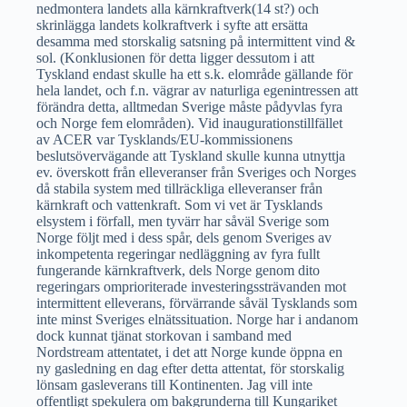
nedmontera landets alla kärnkraftverk(14 st?) och
skrinlägga landets kolkraftverk i syfte att ersätta
desamma med storskalig satsning på intermittent vind &
sol. (Konklusionen för detta ligger dessutom i att
Tyskland endast skulle ha ett s.k. elområde gällande för
hela landet, och f.n. vägrar av naturliga egenintressen att
förändra detta, alltmedan Sverige måste pådyvlas fyra
och Norge fem elområden). Vid inaugurationstillfället
av ACER var Tysklands/EU-kommissionens
beslutsövervägande att Tyskland skulle kunna utnyttja
ev. överskott från elleveranser från Sveriges och Norges
då stabila system med tillräckliga elleveranser från
kärnkraft och vattenkraft. Som vi vet är Tysklands
elsystem i förfall, men tyvärr har såväl Sverige som
Norge följt med i dess spår, dels genom Sveriges av
inkompetenta regeringar nedläggning av fyra fullt
fungerande kärnkraftverk, dels Norge genom dito
regeringars omprioriterade investeringssträvanden mot
intermittent elleverans, förvärrande såväl Tysklands som
inte minst Sveriges elnätssituation. Norge har i andanom
dock kunnat tjänat storkovan i samband med
Nordstream attentatet, i det att Norge kunde öppna en
ny gasledning en dag efter detta attentat, för storskalig
lönsam gasleverans till Kontinenten. Jag vill inte
offentligt spekulera om bakgrunderna till Kungariket