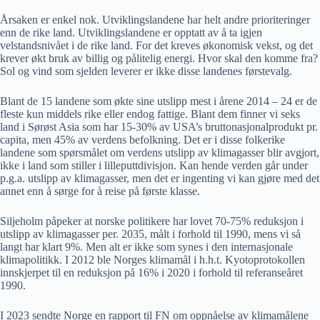
Årsaken er enkel nok. Utviklingslandene har helt andre prioriteringer
enn de rike land. Utviklingslandene er opptatt av å ta igjen
velstandsnivået i de rike land. For det kreves økonomisk vekst, og det
krever økt bruk av billig og pålitelig energi. Hvor skal den komme fra?
Sol og vind som sjelden leverer er ikke disse landenes førstevalg.
Blant de 15 landene som økte sine utslipp mest i årene 2014 – 24 er de
fleste kun middels rike eller endog fattige. Blant dem finner vi seks
land i Sørøst Asia som har 15-30% av USA’s bruttonasjonalprodukt pr.
capita, men 45% av verdens befolkning. Det er i disse folkerike
landene som spørsmålet om verdens utslipp av klimagasser blir avgjort,
ikke i land som stiller i lilleputtdivisjon. Kan hende verden går under
p.g.a. utslipp av klimagasser, men det er ingenting vi kan gjøre med det
annet enn å sørge for å reise på første klasse.
Siljeholm påpeker at norske politikere har lovet 70-75% reduksjon i
utslipp av klimagasser per. 2035, målt i forhold til 1990, mens vi så
langt har klart 9%. Men alt er ikke som synes i den internasjonale
klimapolitikk. I 2012 ble Norges klimamål i h.h.t. Kyotoprotokollen
innskjerpet til en reduksjon på 16% i 2020 i forhold til referanseåret
1990.
I 2023 sendte Norge en rapport til FN om oppnåelse av klimamålene