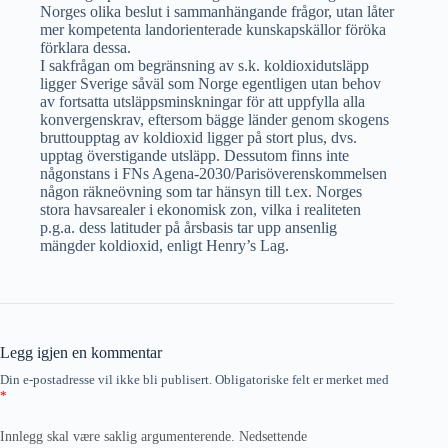
Norges olika beslut i sammanhängande frågor, utan låter
mer kompetenta landorienterade kunskapskällor föröka
förklara dessa.
I sakfrågan om begränsning av s.k. koldioxidutsläpp
ligger Sverige såväl som Norge egentligen utan behov
av fortsatta utsläppsminskningar för att uppfylla alla
konvergenskrav, eftersom bägge länder genom skogens
bruttoupptag av koldioxid ligger på stort plus, dvs.
upptag överstigande utsläpp. Dessutom finns inte
någonstans i FNs Agena-2030/Parisöverenskommelsen
någon räkneövning som tar hänsyn till t.ex. Norges
stora havsarealer i ekonomisk zon, vilka i realiteten
p.g.a. dess latituder på årsbasis tar upp ansenlig
mängder koldioxid, enligt Henry’s Lag.
Legg igjen en kommentar
Din e-postadresse vil ikke bli publisert.
Obligatoriske felt er merket med
*
Innlegg skal være saklig argumenterende. Nedsettende