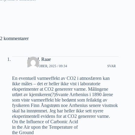
2 kommentarer
Arnt J. Raae
15 OKTOBER, 2025 / 09:34
SVAR
En eventuell varmeeffekt av CO2 i atmosfæren kan
ikke måles – det er heller ikke vist i laboratorie
eksperimenter at CO2 genererer varme. Målingene
utført av kjemikeren(?)Svante Arrhenius i 1890 årene
som viste varmeeffekt ble bedømt som feilaktig av
fysikeren Finn Ångstrøm noe Arrhenius senere visstnok
skal ha innrømmet. Jeg har heller ikke sett nyere
eksperimentell evidens for at CO2 genererer varme.
On the Influence of Carbonic Acid
in the Air upon the Temperature of
the Ground