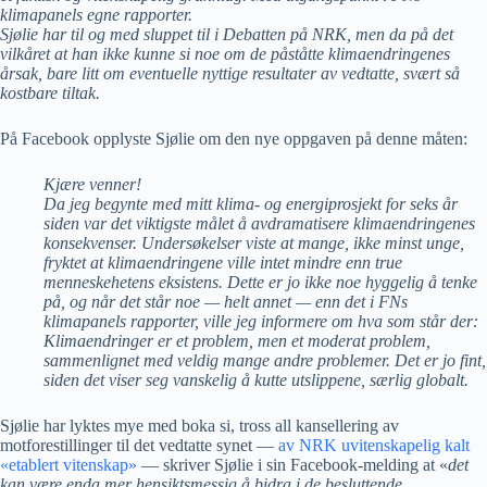
klimapanels egne rapporter.
Sjølie har til og med sluppet til i Debatten på NRK, men da på det
vilkåret at han ikke kunne si noe om de påståtte klimaendringenes
årsak, bare litt om eventuelle nyttige resultater av vedtatte, svært så
kostbare tiltak.
På Facebook opplyste Sjølie om den nye oppgaven på denne måten:
Kjære venner!
Da jeg begynte med mitt klima- og energiprosjekt for seks år
siden var det viktigste målet å avdramatisere klimaendringenes
konsekvenser. Undersøkelser viste at mange, ikke minst unge,
fryktet at klimaendringene ville intet mindre enn true
menneskehetens eksistens. Dette er jo ikke noe hyggelig å tenke
på, og når det står noe — helt annet — enn det i FNs
klimapanels rapporter, ville jeg informere om hva som står der:
Klimaendringer er et problem, men et moderat problem,
sammenlignet med veldig mange andre problemer. Det er jo fint,
siden det viser seg vanskelig å kutte utslippene, særlig globalt.
Sjølie har lyktes mye med boka si, tross all kansellering av
motforestillinger til det vedtatte synet —
av NRK uvitenskapelig kalt
«etablert vitenskap»
— skriver Sjølie i sin Facebook-melding at «
det
kan være enda mer hensiktsmessig å bidra i de besluttende