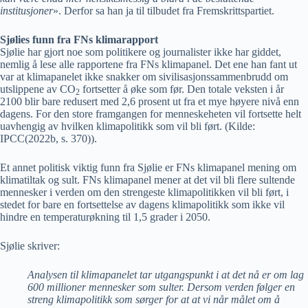
institusjoner
». Derfor sa han ja til tilbudet fra Fremskrittspartiet.
Sjølies funn fra FNs klimarapport
Sjølie har gjort noe som politikere og journalister ikke har giddet,
nemlig å lese alle rapportene fra FNs klimapanel. Det ene han fant ut
var at klimapanelet ikke snakker om sivilisasjonssammenbrudd om
utslippene av CO
fortsetter å øke som før. Den totale veksten i år
2
2100 blir bare redusert med 2,6 prosent ut fra et mye høyere nivå enn
dagens. For den store framgangen for menneskeheten vil fortsette helt
uavhengig av hvilken klimapolitikk som vil bli ført. (Kilde:
IPCC(2022b, s. 370)).
Et annet politisk viktig funn fra Sjølie er FNs klimapanel mening om
klimatiltak og sult. FNs klimapanel mener at det vil bli flere sultende
mennesker i verden om den strengeste klimapolitikken vil bli ført, i
stedet for bare en fortsettelse av dagens klimapolitikk som ikke vil
hindre en temperaturøkning til 1,5 grader i 2050.
Sjølie skriver:
Analysen til klimapanelet tar utgangspunkt i at det nå er om lag
600 millioner mennesker som sulter. Dersom verden følger en
streng klimapolitikk som sørger for at at vi når målet om å