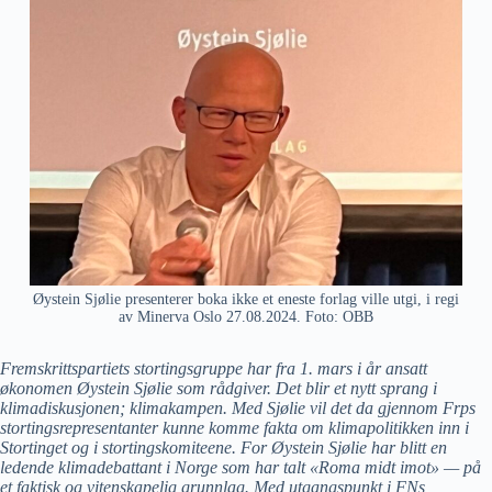
Øystein Sjølie presenterer boka ikke et eneste forlag ville utgi, i regi
av Minerva Oslo 27.08.2024. Foto: OBB
Fremskrittspartiets stortingsgruppe har fra 1. mars i år ansatt
økonomen Øystein Sjølie som rådgiver. Det blir et nytt sprang i
klimadiskusjonen; klimakampen. Med Sjølie vil det da gjennom Frps
stortingsrepresentanter kunne komme fakta om klimapolitikken inn i
Stortinget og i stortingskomiteene. For Øystein Sjølie har blitt en
ledende klimadebattant i Norge som har talt «Roma midt imot» — på
et faktisk og vitenskapelig grunnlag. Med utgangspunkt i FNs