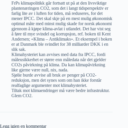
FrPs klimapolitikk går fortsatt ut på at den livsviktige
plantenæringen CO2, som det i langt tidsperspektiv er
farlig lite av i luften for tiden, må reduseres, for det
mener IPCC. Det skal skje på en mest mulig økonomisk
optimal måte med minst mulig skade for norsk økonomi
gjennom å kjøpe klima-avlat i utlandet. Det har vist seg
å føre til mye svindel og korrupsjon, ref. boken til Kent
Andersen; «Klima – Antiklimaks». Et eksempel i boken
er at Danmark ble svindlet for 38 milliarder DKK i en
slik sak.
Klimahysteriet kan avvises med data fra IPCC, fordi
måleusikkerhet er større enn måledata når det gjelder
CO2s påvirkning på klima. Da kan klimapåvirkning
like gjerne være null, nix, nada.
Sjølie burde avvise all bruk av penger på CO2-
reduksjon, men det synes som om han ikke forstår
realfaglige argumenter mot klimahysteriet.
Tiltak mot klimaendringer må være bedre infrastruktur.
Glem CO2.
Legg igjen en kommentar