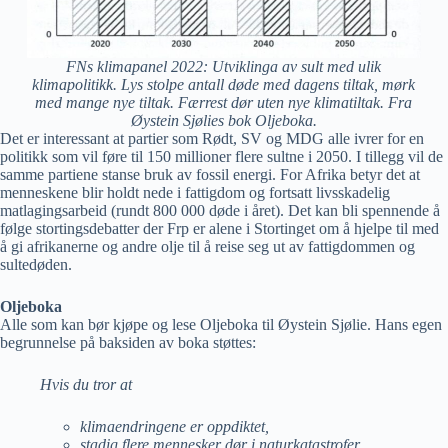
FNs klimapanel 2022: Utviklinga av sult med ulik
klimapolitikk. Lys stolpe antall døde med dagens tiltak, mørk
med mange nye tiltak. Færrest dør uten nye klimatiltak. Fra
Øystein Sjølies bok Oljeboka.
Det er interessant at partier som Rødt, SV og MDG alle ivrer for en
politikk som vil føre til 150 millioner flere sultne i 2050. I tillegg vil de
samme partiene stanse bruk av fossil energi. For Afrika betyr det at
menneskene blir holdt nede i fattigdom og fortsatt livsskadelig
matlagingsarbeid (rundt 800 000 døde i året). Det kan bli spennende å
følge stortingsdebatter der Frp er alene i Stortinget om å hjelpe til med
å gi afrikanerne og andre olje til å reise seg ut av fattigdommen og
sultedøden.
Oljeboka
Alle som kan bør kjøpe og lese Oljeboka til Øystein Sjølie. Hans egen
begrunnelse på baksiden av boka støttes:
Hvis du tror at
klimaendringene er oppdiktet,
stadig flere mennesker dør i naturkatastrofer,