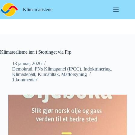
Hopp
til
Klimarealistene
innholdet
Klimarealisme inn i Stortinget via Frp
13 januar, 2026
Demokrati
,
FNs Klimapanel (IPCC)
,
Indoktrinering
,
Klimadebatt
,
Klimatiltak
,
Matforsyning
1 kommentar