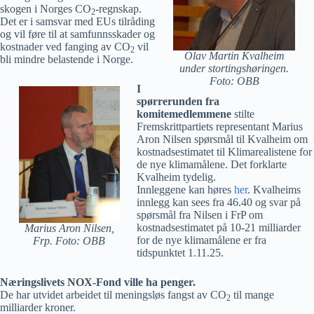
skogen i Norges CO
-regnskap.
2
Det er i samsvar med EUs tilråding
og vil føre til at samfunnsskader og
kostnader ved fanging av CO
vil
2
Olav Martin Kvalheim
bli mindre belastende i Norge.
under stortingshøringen.
Foto: OBB
I
spørrerunden fra
komitemedlemmene
stilte
Fremskrittpartiets representant Marius
Aron Nilsen spørsmål til Kvalheim om
kostnadsestimatet til Klimarealistene for
de nye klimamålene. Det forklarte
Kvalheim tydelig.
Innleggene kan høres
her
. Kvalheims
innlegg kan sees fra 46.40 og svar på
spørsmål fra Nilsen i FrP om
kostnadsestimatet på 10-21 milliarder
Marius Aron Nilsen,
for de nye klimamålene er fra
Frp.
Foto: OBB
tidspunktet 1.11.25.
Næringslivets NOX-Fond ville ha penger.
De har utvidet arbeidet til meningsløs fangst av CO
til mange
2
milliarder kroner.