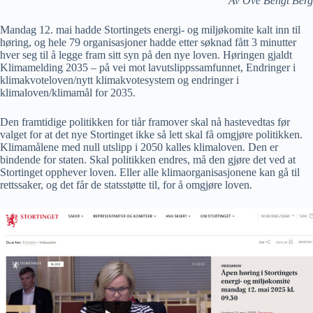
Av Ove Bengt Berg
Mandag 12. mai hadde Stortingets energi- og miljøkomite kalt inn til
høring, og hele 79 organisasjoner hadde etter søknad fått 3 minutter
hver seg til å legge fram sitt syn på den nye loven. Høringen gjaldt
Klimamelding 2035 – på vei mot lavutslippssamfunnet, Endringer i
klimakvoteloven/nytt klimakvotesystem og endringer i
klimaloven/klimamål for 2035.
Den framtidige politikken for tiår framover skal nå hastevedtas før
valget for at det nye Stortinget ikke så lett skal få omgjøre politikken.
Klimamålene med null utslipp i 2050 kalles klimaloven. Den er
bindende for staten. Skal politikken endres, må den gjøre det ved at
Stortinget opphever loven. Eller alle klimaorganisasjonene kan gå til
rettssaker, og det får de statsstøtte til, for å omgjøre loven.