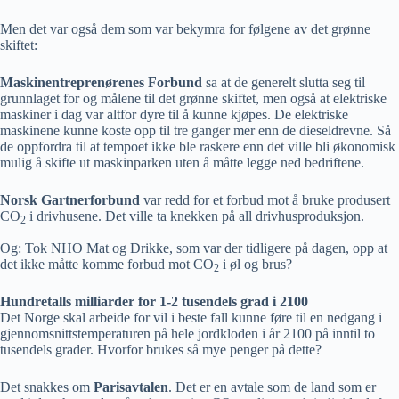
Men det var også dem som var bekymra for følgene av det grønne
skiftet:
Maskinentreprenørenes Forbund
sa at de generelt slutta seg til
grunnlaget for og målene til det grønne skiftet, men også at elektriske
maskiner i dag var altfor dyre til å kunne kjøpes. De elektriske
maskinene kunne koste opp til tre ganger mer enn de dieseldrevne. Så
de oppfordra til at tempoet ikke ble raskere enn det ville bli økonomisk
mulig å skifte ut maskinparken uten å måtte legge ned bedriftene.
Norsk Gartnerforbund
var redd for et forbud mot å bruke produsert
CO
i drivhusene. Det ville ta knekken på all drivhusproduksjon.
2
Og: Tok NHO Mat og Drikke, som var der tidligere på dagen, opp at
det ikke måtte komme forbud mot CO
i øl og brus?
2
Hundretalls milliarder for 1-2 tusendels grad i 2100
Det Norge skal arbeide for vil i beste fall kunne føre til en nedgang i
gjennomsnittstemperaturen på hele jordkloden i år 2100 på inntil to
tusendels grader. Hvorfor brukes så mye penger på dette?
Det snakkes om
Parisavtalen
. Det er en avtale som de land som er