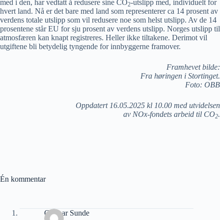
med i den, har vedtatt å redusere sine CO
-utslipp med, individuelt for
2
hvert land. Nå er det bare med land som representerer ca 14 prosent av
verdens totale utslipp som vil redusere noe som helst utslipp. Av de 14
prosentene står EU for sju prosent av verdens utslipp. Norges utslipp til
atmosfæren kan knapt registreres. Heller ikke tiltakene. Derimot vil
utgiftene bli betydelig tyngende for innbyggerne framover.
Framhevet bilde:
Fra høringen i Stortinget.
Foto: OBB
Oppdatert 16.05.2025 kl 10.00 med utvidelsen
av NOx-fondets arbeid til CO
.
2
Én kommentar
Gunnar Sunde