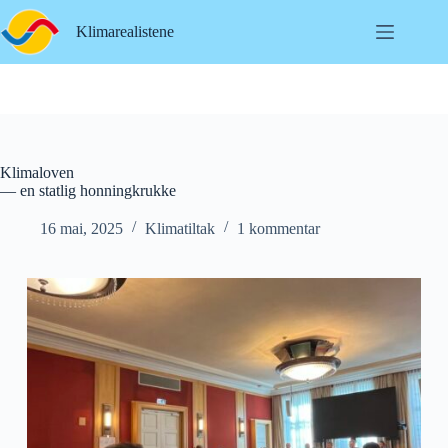
Hopp
til
Klimarealistene
innholdet
Klimaloven
— en statlig honningkrukke
16 mai, 2025
Klimatiltak
1 kommentar