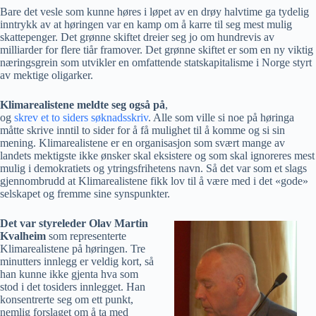
Bare det vesle som kunne høres i løpet av en drøy halvtime ga tydelig
inntrykk av at høringen var en kamp om å karre til seg mest mulig
skattepenger. Det grønne skiftet dreier seg jo om hundrevis av
milliarder for flere tiår framover. Det grønne skiftet er som en ny viktig
næringsgrein som utvikler en omfattende statskapitalisme i Norge styrt
av mektige oligarker.
Klimarealistene meldte seg også på
,
og
skrev et to siders søknadsskriv
. Alle som ville si noe på høringa
måtte skrive inntil to sider for å få mulighet til å komme og si sin
mening. Klimarealistene er en organisasjon som svært mange av
landets mektigste ikke ønsker skal eksistere og som skal ignoreres mest
mulig i demokratiets og ytringsfrihetens navn. Så det var som et slags
gjennombrudd at Klimarealistene fikk lov til å være med i det «gode»
selskapet og fremme sine synspunkter.
Det var styreleder Olav Martin
Kvalheim
som representerte
Klimarealistene på høringen. Tre
minutters innlegg er veldig kort, så
han kunne ikke gjenta hva som
stod i det tosiders innlegget. Han
konsentrerte seg om ett punkt,
nemlig forslaget om å ta med