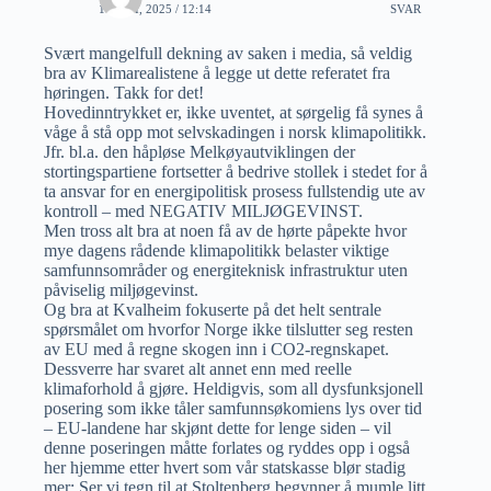
18 MAI, 2025 / 12:14
SVAR
Svært mangelfull dekning av saken i media, så veldig
bra av Klimarealistene å legge ut dette referatet fra
høringen. Takk for det!
Hovedinntrykket er, ikke uventet, at sørgelig få synes å
våge å stå opp mot selvskadingen i norsk klimapolitikk.
Jfr. bl.a. den håpløse Melkøyautviklingen der
stortingspartiene fortsetter å bedrive stollek i stedet for å
ta ansvar for en energipolitisk prosess fullstendig ute av
kontroll – med NEGATIV MILJØGEVINST.
Men tross alt bra at noen få av de hørte påpekte hvor
mye dagens rådende klimapolitikk belaster viktige
samfunnsområder og energiteknisk infrastruktur uten
påviselig miljøgevinst.
Og bra at Kvalheim fokuserte på det helt sentrale
spørsmålet om hvorfor Norge ikke tilslutter seg resten
av EU med å regne skogen inn i CO2-regnskapet.
Dessverre har svaret alt annet enn med reelle
klimaforhold å gjøre. Heldigvis, som all dysfunksjonell
posering som ikke tåler samfunnsøkomiens lys over tid
– EU-landene har skjønt dette for lenge siden – vil
denne poseringen måtte forlates og ryddes opp i også
her hjemme etter hvert som vår statskasse blør stadig
mer: Ser vi tegn til at Stoltenberg begynner å mumle litt