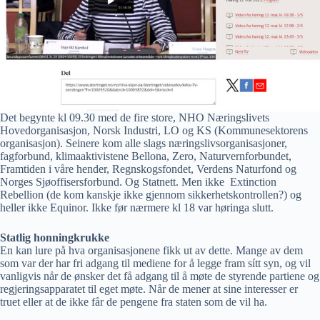
Det begynte kl 09.30 med de fire store, NHO Næringslivets
Hovedorganisasjon, Norsk Industri, LO og KS (Kommunesektorens
organisasjon). Seinere kom alle slags næringslivsorganisasjoner,
fagforbund, klimaaktivistene Bellona, Zero, Naturvernforbundet,
Framtiden i våre hender, Regnskogsfondet, Verdens Naturfond og
Norges Sjøoffisersforbund. Og Statnett. Men ikke Extinction
Rebellion (de kom kanskje ikke gjennom sikkerhetskontrollen?) og
heller ikke Equinor. Ikke før nærmere kl 18 var høringa slutt.
Statlig honningkrukke
En kan lure på hva organisasjonene fikk ut av dette. Mange av dem
som var der har fri adgang til mediene for å legge fram sítt syn, og vil
vanligvis når de ønsker det få adgang til å møte de styrende partiene og
regjeringsapparatet til eget møte. Når de mener at sine interesser er
truet eller at de ikke får de pengene fra staten som de vil ha.