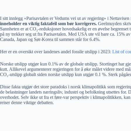
I sitt innlegg «Parisavtalen er Vedums vei ut av regjering» i Nettavis
inneholder en viktig faktafeil som bør korrigeres.
Geelmuyden skriver
Sannheten er at CO₂-reduksjoner hovedsakelig er en øvelse begrenset til v
på ny trekker seg ut fra Parisavtalen. Med USA ute vil bare ca. 15% a
Canada, Japan og Sør-Korea til sammen står for 6.4%.
Her er en oversikt over landenes andel fossile utslipp i 2023:
List of c
Norske utslipp utgjør kun 0.1% av de globale utslipp. Stortinget har g
kutt. Allikevel argumenterer regjeringen for å øke målet videre med mål
CO₂-utslipp globalt siden norske utslipp kun utgjør 0.1 %. Sterk pågåen
Disse fakta utgjør det store paradoks i norsk klimapolitikk som regjerin
de belastninger landets næringsliv, industri og befolkning utsettes for
overhodet. Selv ikke ut fra et føre-var perspektiv i klimapolitikken, ka
reiser denne viktige debatten.