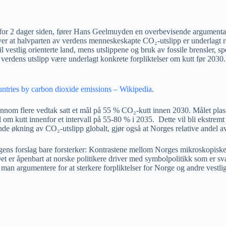
en for 2 dager siden, fører Hans Geelmuyden en overbevisende argumenta
 at halvparten av verdens menneskeskapte CO₂-utslipp er underlagt regu
estlig orienterte land, mens utslippene og bruk av fossile brensler, spes
v verdens utslipp være underlagt konkrete forpliktelser om kutt før 20
ountries by carbon dioxide emissions – Wikipedia
.
jennom flere vedtak satt et mål på 55 % CO₂-kutt innen 2030. Målet plas
 om kutt innenfor et intervall på 55-80 % i 2035. Dette vil bli ekstrem
de økning av CO₂-utslipp globalt, gjør også at Norges relative andel av
gens forslag bare forsterker: Kontrastene mellom Norges mikroskopiske ev
. Det er åpenbart at norske politikere driver med symbolpolitikk som er 
n man argumentere for at sterkere forpliktelser for Norge og andre vestli