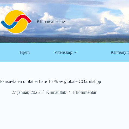
Hopp
til
innholdet
Klimarealistene
Hjem
Vitenskap
Klimanytt
Parisavtalen omfatter bare 15 % av globale CO2-utslipp
27 januar, 2025
Klimatiltak
1 kommentar