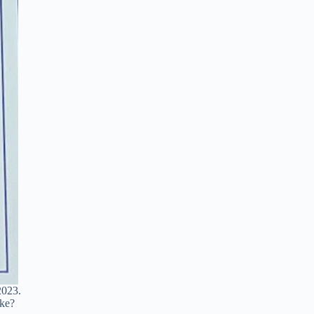
2023.
kke?