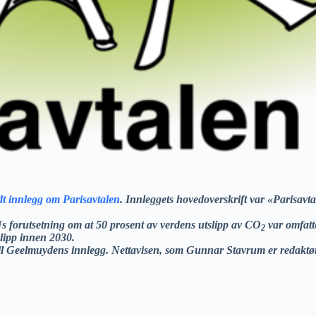
odt innlegg om Parisavtalen
. Innleggets hovedoverskrift var «Parisavt
 forutsetning om at 50 prosent av verdens utslipp av CO
var omfatte
2
slipp innen 2030.
l Geelmuydens innlegg. Nettavisen, som Gunnar Stavrum er redaktør fo