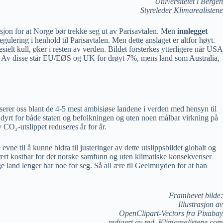
Universitetet i Bergen
Styreleder Klimarealistene
sjon for at Norge bør trekke seg ut av Parisavtalen. Men
innlegget
lering i henhold til Parisavtalen. Men dette anslaget er altfor høyt.
ielt kull, øker i resten av verden. Bildet forsterkes ytterligere når USA
30. Av disse står EU/EØS og UK for drøyt 7%, mens land som Australia,
serer oss blant de 4-5 mest ambisiøse landene i verden med hensyn til
t dyrt for både staten og befolkningen og uten noen målbar virkning på
 CO₂-utslippet reduseres år for år.
ne til å kunne bidra til justeringer av dette utslippsbildet globalt og
svært kostbar for det norske samfunn og uten klimatiske konsekvenser
ge land lenger har noe for seg. Så all ære til Geelmuyden for at han
Framhevet bilde:
Illustrasjon av
OpenClipart-Vectors fra Pixabay
redigert av red. Klimarealistene.com