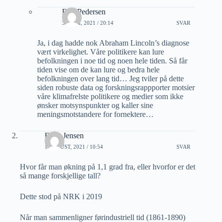
Erik Pedersen
31 JULI, 2021 / 20:14
SVAR
Ja, i dag hadde nok Abraham Lincoln’s diagnose
vært virkelighet. Våre politikere kan lure
befolkningen i noe tid og noen hele tiden. Så får
tiden vise om de kan lure og bedra hele
befolkningen over lang tid… Jeg tviler på dette
siden robuste data og forskningsrappporter motsier
våre klimafrelste politikere og medier som ikke
ønsker motsynspunkter og kaller sine
meningsmotstandere for fornektere…
Even Jensen
1 AUGUST, 2021 / 10:54
SVAR
Hvor får man økning på 1,1 grad fra, eller hvorfor er det
så mange forskjellige tall?
Dette stod på NRK i 2019
Når man sammenligner førindustriell tid (1861-1890)