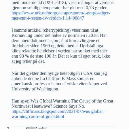
med moderne tid (1991-2018), viser målinger at verdens
gjennomsnittlige temperatur har økt med 0,73 grader.
https://www.nrk.no/norge/temperaturen-i-norge-stiger-
mer-enn-i-resten-av-verden-1.14496847
I samme artikkel (cherrypicking) viser man til at
Kornavling under det halve av normalen i 2018. Har
dere noen dokumentasjon på at kornavlingene er
firedoblet siden 1969 og dette med at Dødsfall pga
klimarelaterte hendelser i verden har sunket med mer
enn 90 % de siste 100 år. Det er kun til eget bruk, ikke
at jeg tviler på det.
Når det gjelder den nylige hetebølgen i USA kan jeg
anbefale denne fra Clifford F. Mass som er en
amerikansk professor i atmosfæriske vitenskaper ved
University of Washington.
Han spør; Was Global Warming The Cause of the Great
Northwest Heatwave? Science Says No.
https://cliffmass.blogspot.com/2021/07/was-global-
warming-cause-of-great.html
Geir Aaslid