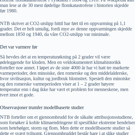
man lese at de 30 mest dødelige flomkatastrofene i historien skjedde
før 1980.
NTB skriver at CO2-utslipp hittil har ført til en oppvarming på 1,1
grader. Det er helt umulig, fordi mye av denne oppvarmingen skjedde
mellom 1850 og 1940, da våre CO2-utslipp var minimale.
Det var varmere før
Så hevdes det at en temperaturøkning på 2 grader vil være
ødeleggende for kloden. Men en veldokumentert klimahistorikk
forteller noe annet. I løpet av de siste 4000 år har vi hatt tre markerte
varmeperioder, den minoiske, den romerske og den middelalderske,
hvor sivilisasjon, kultur og jordbruk blomstret. Spesielt den minoiske
og den romerske varmeperioden viser at 1 – 2 grader høyere
temperatur enn i dag ikke har vært et problem for menneskene, men
tvert imot et gode.
Observasjoner trumfer modellbaserte studier
NTB forteller om et gjennombrudd for de såkalte attribusjonsstudiene,
som forsøker å koble klimaendringene til spesifikke ekstreme hendelser
som hetebølger, storm og flom. Men dette er modellbaserte studier så
dette er svært tvilsomt. Gjennombruddet består bare i at slike studier