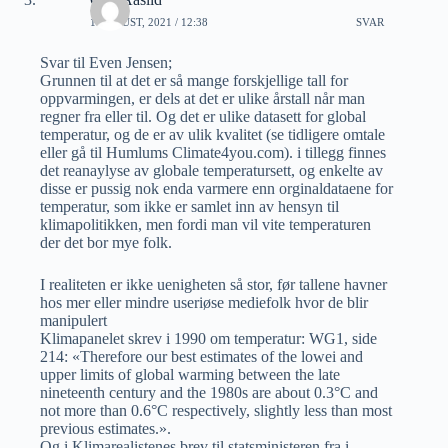
1 AUGUST, 2021 / 12:38
SVAR
Svar til Even Jensen;
Grunnen til at det er så mange forskjellige tall for
oppvarmingen, er dels at det er ulike årstall når man
regner fra eller til. Og det er ulike datasett for global
temperatur, og de er av ulik kvalitet (se tidligere omtale
eller gå til Humlums Climate4you.com). i tillegg finnes
det reanaylyse av globale temperatursett, og enkelte av
disse er pussig nok enda varmere enn orginaldataene for
temperatur, som ikke er samlet inn av hensyn til
klimapolitikken, men fordi man vil vite temperaturen
der det bor mye folk.
I realiteten er ikke uenigheten så stor, før tallene havner
hos mer eller mindre useriøse mediefolk hvor de blir
manipulert
Klimapanelet skrev i 1990 om temperatur: WG1, side
214: «Therefore our best estimates of the lowei and
upper limits of global warming between the late
nineteenth century and the 1980s are about 0.3°C and
not more than 0.6°C respectively, slightly less than most
previous estimates.».
Og i Klimarealistenes brev til statsministeren fra i