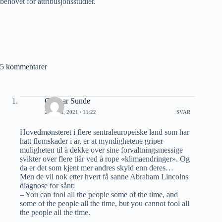
behovet for attribusjonsstudier.
5 kommentarer
Gunnar Sunde
29 JULI, 2021 / 11:22
SVAR
Hovedmønsteret i flere sentraleuropeiske land som har
hatt flomskader i år, er at myndighetene griper
muligheten til å dekke over sine forvaltningsmessige
svikter over flere tiår ved å rope «klimaendringer». Og
da er det som kjent mer andres skyld enn deres…
Men de vil nok etter hvert få sanne Abraham Lincolns
diagnose for sånt:
– You can fool all the people some of the time, and
some of the people all the time, but you cannot fool all
the people all the time.