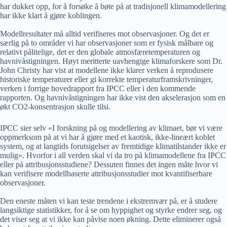
har dukket opp, for å forsøke å bøte på at tradisjonell klimamodellering
har ikke klart å gjøre koblingen.
Modellresultater må alltid verifiseres mot observasjoner. Og det er
særlig på to områder vi har observasjoner som er fysisk målbare og
relativt pålitelige, det er den globale atmosfæretemperaturen og
havnivåstigningen. Høyt meritterte uavhengige klimaforskere som Dr.
John Christy har vist at modellene ikke klarer verken å reprodusere
historiske temperaturer eller gi korrekte temperaturframskrivninger,
verken i forrige hovedrapport fra IPCC eller i den kommende
rapporten. Og havnivåstigningen har ikke vist den akselerasjon som en
økt CO2-konsentrasjon skulle tilsi.
IPCC sier selv «I forskning på og modellering av klimaet, bør vi være
oppmerksom på at vi har å gjøre med et kaotisk, ikke-lineært koblet
system, og at langtids forutsigelser av fremtidige klimatilstander ikke er
mulig». Hvorfor i all verden skal vi da tro på klimamodellene fra IPCC
eller på attribusjonsstudiene? Dessuten finnes det ingen måte hvor vi
kan verifisere modellbaserte attribusjonsstudier mot kvantifiserbare
observasjoner.
Den eneste måten vi kan teste trendene i ekstremvær på, er å studere
langsiktige statistikker, for å se om hyppighet og styrke endrer seg, og
det viser seg at vi ikke kan påvise noen økning. Dette eliminerer også