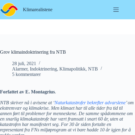
Hopp
til
Klimarealistene
innholdet
Grov klimaindoktrinering fra NTB
28 juli, 2021
Alarmer
,
Indoktrinering
,
Klimapolitikk
,
NTB
5 kommentarer
Forfattet av E. Montagrius
.
NTB skriver nå i avisene at ‘
Naturkatastrofer bekrefter advarslene
’ om
ekstremvær og klimakrise. Men klimaet har til alle tider fra tid til
annen ført til problemer for menneskene. De samme spådommene om
en snarlig klimakatastrofe har vært framsatt i snart 60 år, uten at
katastrofen har manifestert seg. For 30 år siden fortalte en
representant fra FNs miljøprogram at vi bare hadde 10 år igjen for å