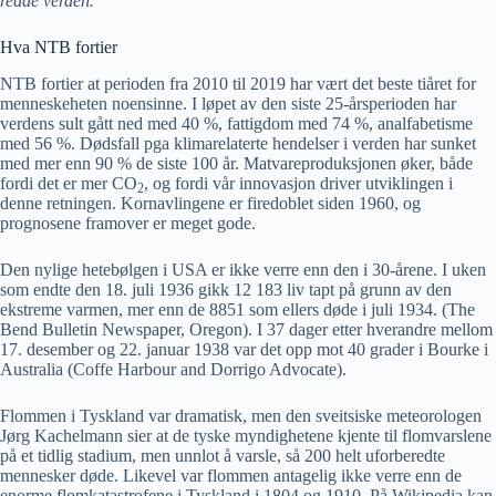
redde verden.
Hva NTB fortier
NTB fortier at perioden fra 2010 til 2019 har vært det beste tiåret for
menneskeheten noensinne. I løpet av den siste 25-årsperioden har
verdens sult gått ned med 40 %, fattigdom med 74 %, analfabetisme
med 56 %. Dødsfall pga klimarelaterte hendelser i verden har sunket
med mer enn 90 % de siste 100 år. Matvareproduksjonen øker, både
fordi det er mer CO
, og fordi vår innovasjon driver utviklingen i
2
denne retningen. Kornavlingene er firedoblet siden 1960, og
prognosene framover er meget gode.
Den nylige hetebølgen i USA er ikke verre enn den i 30-årene. I uken
som endte den 18. juli 1936 gikk 12 183 liv tapt på grunn av den
ekstreme varmen, mer enn de 8851 som ellers døde i juli 1934. (The
Bend Bulletin Newspaper, Oregon). I 37 dager etter hverandre mellom
17. desember og 22. januar 1938 var det opp mot 40 grader i Bourke i
Australia (Coffe Harbour and Dorrigo Advocate).
Flommen i Tyskland var dramatisk, men den sveitsiske meteorologen
Jørg Kachelmann sier at de tyske myndighetene kjente til flomvarslene
på et tidlig stadium, men unnlot å varsle, så 200 helt uforberedte
mennesker døde. Likevel var flommen antagelig ikke verre enn de
enorme flomkatastrofene i Tyskland i 1804 og 1910. På Wikipedia kan