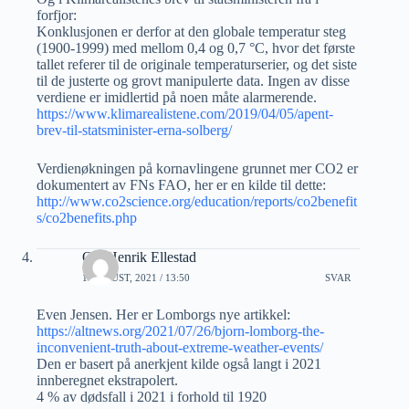
forfjor:
Konklusjonen er derfor at den globale temperatur steg
(1900-1999) med mellom 0,4 og 0,7 °C, hvor det første
tallet referer til de originale temperaturserier, og det siste
til de justerte og grovt manipulerte data. Ingen av disse
verdiene er imidlertid på noen måte alarmerende.
https://www.klimarealistene.com/2019/04/05/apent-
brev-til-statsminister-erna-solberg/
Verdienøkningen på kornavlingene grunnet mer CO2 er
dokumentert av FNs FAO, her er en kilde til dette:
http://www.co2science.org/education/reports/co2benefit
s/co2benefits.php
Ole Henrik Ellestad
1 AUGUST, 2021 / 13:50
SVAR
Even Jensen. Her er Lomborgs nye artikkel:
https://altnews.org/2021/07/26/bjorn-lomborg-the-
inconvenient-truth-about-extreme-weather-events/
Den er basert på anerkjent kilde også langt i 2021
innberegnet ekstrapolert.
4 % av dødsfall i 2021 i forhold til 1920