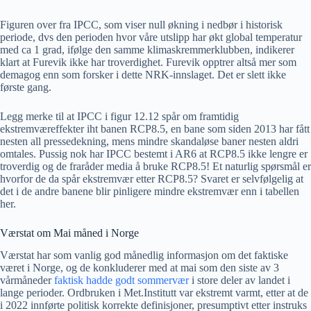
Figuren over fra IPCC, som viser null økning i nedbør i historisk
periode, dvs den perioden hvor våre utslipp har økt global temperatur
med ca 1 grad, ifølge den samme klimaskremmerklubben, indikerer
klart at Furevik ikke har troverdighet. Furevik opptrer altså mer som
demagog enn som forsker i dette NRK-innslaget. Det er slett ikke
første gang.
Legg merke til at IPCC i figur 12.12 spår om framtidig
ekstremværeffekter iht banen RCP8.5, en bane som siden 2013 har fått
nesten all pressedekning, mens mindre skandaløse baner nesten aldri
omtales. Pussig nok har IPCC bestemt i AR6 at RCP8.5 ikke lengre er
troverdig og de fraråder media å bruke RCP8.5! Et naturlig spørsmål er
hvorfor de da spår ekstremvær etter RCP8.5? Svaret er selvfølgelig at
det i de andre banene blir pinligere mindre ekstremvær enn i tabellen
her.
Værstat om Mai måned i Norge
Værstat har som vanlig god månedlig informasjon om det faktiske
været i Norge, og de konkluderer med at mai som den siste av 3
vårmåneder
faktisk hadde godt sommervær
i store deler av landet i
lange perioder. Ordbruken i Met.Institutt var ekstremt varmt, etter at de
i 2022 innførte politisk korrekte definisjoner, presumptivt etter instruks