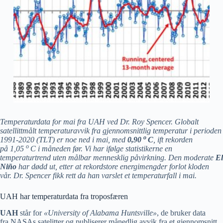
Temperaturdata for mai fra UAH ved Dr. Roy Spencer. Globalt
satellittmålt temperaturavvik fra gjennomsnittlig temperatur i perioden
o
1991-2020 (TLT) er noe ned i mai, med
0
,90
C
,
ift rekorden
o
på 1,05
C i måneden før. Vi har ifølge statistikerne en
temperaturtrend uten målbar mennesklig påvirkning. Den moderate
El
Niño
har dødd ut, etter at rekordstore energimengder forlot kloden
vår.
Dr. Spencer fikk rett da han varslet et temperaturfall i mai.
UAH har temperaturdata fra troposfæren
UAH
står for
«University of Alabama Huntsville»
, de bruker data
fra NASAs satelitter og publiserer månedlig avvik fra et gjennomsnitt