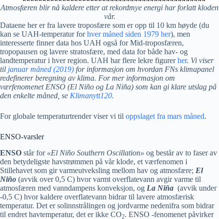
Atmosfæren blir nå kaldere etter at rekordmye energi har forlatt kloden
vår.
Dataene her er fra lavere troposfære som er opp til 10 km høyde (du
kan se UAH-temperatur for
hver måned siden 1979 her
), men
interesserte finner data hos UAH også for Mid-troposfæren,
tropopausen og lavere stratosfære, med data for både hav- og
landtemperatur i hver region. UAH har flere lekre figurer
her
.
Vi viser
til
januar måned
(
2019)
for informasjon om hvordan FNs klimapanel
redefinerer beregning av klima. For mer informasjon om
værfenomenet ENSO (El Niño og La Niña) som kan gi klare utslag på
den enkelte måned, se
Klimanytt120.
For globale temperaturtrender viser vi til
oppslaget fra mars måned
.
ENSO-varsler
ENSO
står for
«El Niño Southern Oscillation»
og består av to faser av
den betydeligste havstrømmen på vår klode, et værfenomen i
Stillehavet som gir varmeutveksling mellom hav og atmosfære;
El
Niño
(avvik over 0,5 C) hvor varmt overflatevann avgir varme til
atmosfæren med vanndampens konveksjon, og
La Niña
(avvik under
-0,5 C) hvor kaldere overflatevann bidrar til lavere atmosfærisk
temperatur. Det er solinnstrålingen og jordvarme nedenifra som bidrar
til endret havtemperatur, det er ikke CO
. ENSO -fenomenet påvirker
2