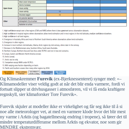
Og Klimaskremmer
Furevik
(ex-Bjerknessenteret) synger med: «–
Klimamodeller viser veldig godt at når det blir enda varmere, fordi vi
fortsatt slipper ut drivhusgasser i atmosfæren, vil vi få enda kraftigere
regnskyll, sier klimaforsker Tore Furevik».
Furevik skjuler at modeller ikke er virkelighet og får seg ikke til å si
noe alle meteorologer vet, at med en varmere klode hvor det blir mest
ny varme i Arktis (og bagatellmessig endring i tropene), så fører det til
mindre temperaturdifferanse mellom Arktis og ekvator, noe som gir
MINDRE ekstremvær.