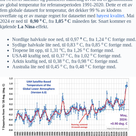
av global temperatur for referanseperioden 1991-2020. Dette er ett av
fem globale datasett for temperatur, det dekker 99 % av klodens
overflate og er av mange regnet for datasettet med
høyest kvalitet
. Mai
o
o
2024 er ned til
0,90
C
, fra
1,05
C
måneden før. Snart kommer en
kjølende
La Nina
-effekt.
o
o
Nordlige halvkule noe ned, til 0,97
C, fra 1,24
C forrige mnd.
o
o
Sydlige halvkule lite ned, til 0,83
C, fra 0,85
C forrige mnd.
o
o
Tropene litt opp, til 1,31
C, fra 1,26
C forrige mnd.
o
o
USA48 kraftig ned, til 0,37
C, fra 1,02
C forrige mnd.
o
o
Arktis kraftig ned, til 0,38
C, fra 0,98
C forrige mnd.
o
o
Australia lite ned til 0,45
C, fra 0,48
C forrige mnd.