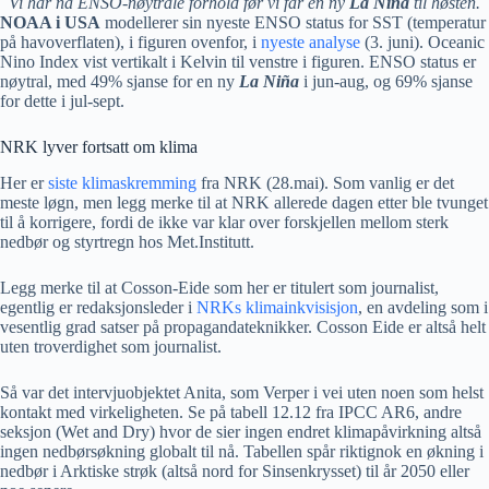
Vi har nå ENSO-nøytrale forhold før vi får en ny
La Niña
til høsten.
NOAA i USA
modellerer sin nyeste ENSO status for SST (temperatur
på havoverflaten), i figuren ovenfor, i
nyeste analyse
(3. juni). Oceanic
Nino Index vist vertikalt i Kelvin til venstre i figuren. ENSO status er
nøytral, med 49% sjanse for en ny
La Niña
i jun-aug, og 69% sjanse
for dette i jul-sept.
NRK lyver fortsatt om klima
Her er
siste klimaskremming
fra NRK (28.mai). Som vanlig er det
meste løgn, men legg merke til at NRK allerede dagen etter ble tvunget
til å korrigere, fordi de ikke var klar over forskjellen mellom sterk
nedbør og styrtregn hos Met.Institutt.
Legg merke til at Cosson-Eide som her er titulert som journalist,
egentlig er redaksjonsleder i
NRKs klimainkvisisjon
, en avdeling som i
vesentlig grad satser på propagandateknikker. Cosson Eide er altså helt
uten troverdighet som journalist.
Så var det intervjuobjektet Anita, som Verper i vei uten noen som helst
kontakt med virkeligheten. Se på tabell 12.12 fra IPCC AR6, andre
seksjon (Wet and Dry) hvor de sier ingen endret klimapåvirkning altså
ingen nedbørsøkning globalt til nå. Tabellen spår riktignok en økning i
nedbør i Arktiske strøk (altså nord for Sinsenkrysset) til år 2050 eller