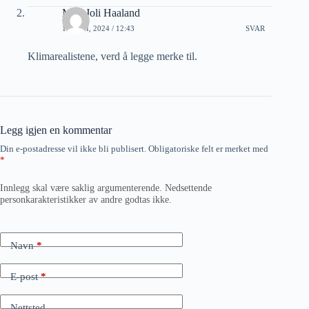
Mari Joli Haaland
11 JUNI, 2024 / 12:43
SVAR
Klimarealistene, verd å legge merke til.
Legg igjen en kommentar
Din e-postadresse vil ikke bli publisert.
Obligatoriske felt er merket med
*
Innlegg skal være saklig argumenterende. Nedsettende
personkarakteristikker av andre godtas ikke.
Navn
*
E-post
*
Nettsted