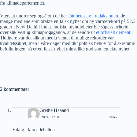
fra klimadepartementet.
Værstat undrer seg også om de har
fått heteslag i redaksjonen
, de
mange mediene som brakte en falsk nyhet om ny varmerekord på 52,3
grader i New Delhi i India. Indiske myndigheter ble såpass irriterte
over slik vestlig klimaprogaganda, at de sendte ut
et offisielt dementi
.
Tidligere var det slik at media ventet til mulige rekorder var
kvalitetssikret, men i våre dager med økt politisk behov for å skremme
befolkningen, så er en falsk nyhet minst like god som en ekte nyhet.
2 kommentarer
Anne Grethe Haaand
11 JUNI, 2024 / 12:31
SVAR
Viktig i klimadebatten