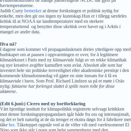
kvalitetskontrollert de mange juksteringene NCDC har gjort på
havtemperaturene.
Judith Curry
bemerker
at denne forskningen er politisk nyttig for
enkelte, men den gir oss ingen ny kunnskap.Hun er i tillegg særdeles
kritisk til at NOAA tar landtemperaturer med en sterkere
temperaturtrend og benytter disse ukritisk over havet og i Arktis i
mangel av andre data.
Hva nå?
I dagene som kommer vil propagandaskruen dreies ytterligere opp med
budskapet om at pausen i oppvarmingen er over, for å legitimere
klimasirkuset i Paris med ny klimaavtale fulgt av en rekke klimatiltak
og nye kreative avgifter kamuflert som avlat. Absolutt alle som har
investert hele sin politiske troverdighet eller akademiske prestisje i den
kommende klimadommedag vil gjøre en siste innsats for å få en
klimaavtale i havn. Som Prof. Richard Lindzen sa på et møte i Oslo
nylig:
faktaene har forlengst sluttet å spille noen rolle for disse
aktørene
.
(Edit 6.juni:) Cicero med ny bortforklaring
Vårt hjemlige institutt for klimapolitikk registrerte selvsagt kritikken
mot denne forskningspropagandaen igår både fra oss og internasjonalt,
og det er helt naturlig at de da trenger et ekstra døgn for å fabrikere mer
tåke
her
. Tåketeppet oppstår ved at de vifter vilt med værfenomenet El
Nino som ikke står i noen som helst sammenheng med den