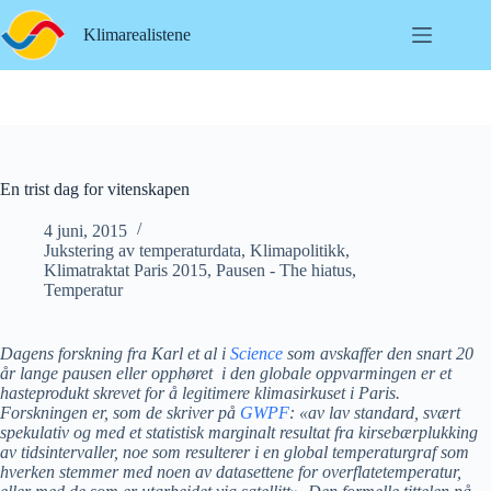
Hopp
til
Klimarealistene
innholdet
En trist dag for vitenskapen
4 juni, 2015
Jukstering av temperaturdata
,
Klimapolitikk
,
Klimatraktat Paris 2015
,
Pausen - The hiatus
,
Temperatur
Dagens forskning fra Karl et al i
Science
som avskaffer den snart 20
år lange pausen eller opphøret i den globale oppvarmingen er et
hasteprodukt skrevet for å legitimere klimasirkuset i Paris.
Forskningen er, som de skriver på
GWPF
: «av lav standard, svært
spekulativ og med et statistisk marginalt resultat fra kirsebærplukking
av tidsintervaller, noe som resulterer i en global temperaturgraf som
hverken stemmer med noen av datasettene for overflatetemperatur,