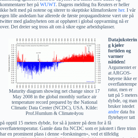
kommentarer her på
WUWT
. Dagens melding fra Reuters er heller
ikke helt med på notene og siterer to skeptiske klimaforskere
her.
I vår
egen lille andedam har allerede de første propagandistene vært ute på
twitter med gladnyheten om at opphøret i global oppvarming nå er
over. Det dreier seg tross alt om å sikre egne arbeidsplasser.
Datajuksterin
g kjøler
fortiden og
varmer
nåtiden!
Argumentet er
at ARGOS-
bøyene ikke er
overflatetempe
ratur, men er
Maturity diagram showing net change since 17
tatt på 5 meters
May 2008 in the global monthly surface air
dybde, og man
temperature record prepared by the National
bruker istedet
Climatic Data Center (NCDC), USA. Kilde:
andre
data fra
Prof.Humlum & Climate4you
flytebøyer tatt
på opptil 15 meters dybde, for så å justere på dem for å få
overflatetemperatur. Gamle data fra NCDC som er jukstert i flere trinn
har en prominent plass i denne «forskningen», ved et tilfeldig