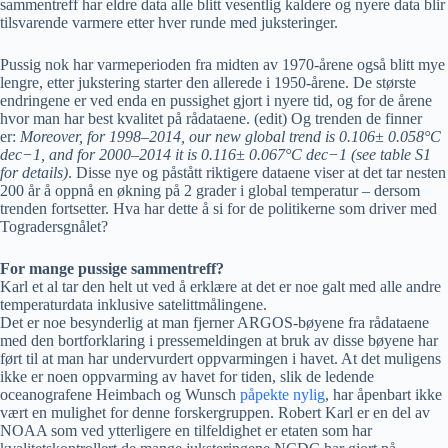
sammentreff har eldre data alle blitt vesentlig kaldere og nyere data blir
tilsvarende varmere etter hver runde med juksteringer.
Pussig nok har varmeperioden fra midten av 1970-årene også blitt mye
lengre, etter jukstering starter den allerede i 1950-årene. De største
endringene er ved enda en pussighet gjort i nyere tid, og for de årene
hvor man har best kvalitet på rådataene. (edit) Og trenden de finner
er:
Moreover, for 1998–2014, our new global trend is 0.106± 0.058°C
dec−1, and for 2000–2014 it is 0.116± 0.067°C dec−1 (see table S1
for details)
. Disse nye og påstått riktigere dataene viser at det tar nesten
200 år å oppnå en økning på 2 grader i global temperatur – dersom
trenden fortsetter. Hva har dette å si for de politikerne som driver med
Togradersgnålet?
For mange pussige sammentreff?
Karl et al tar den helt ut ved å erklære at det er noe galt med alle andre
temperaturdata inklusive satelittmålingene.
Det er noe besynderlig at man fjerner ARGOS-bøyene fra rådataene
med den bortforklaring i pressemeldingen at bruk av disse bøyene har
ført til at man har undervurdert oppvarmingen i havet. At det muligens
ikke er noen oppvarming av havet for tiden, slik de ledende
oceanografene Heimbach og Wunsch
påpekte nylig
, har åpenbart ikke
vært en mulighet for denne forskergruppen. Robert Karl er en del av
NOAA som ved ytterligere en tilfeldighet er etaten som har