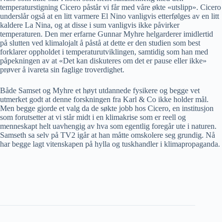
temperaturstigning Cicero påstår vi får med våre økte «utslipp». Cicero
underslår også at en litt varmere El Nino vanligvis etterfølges av en litt
kaldere La Nina, og at disse i sum vanligvis ikke påvirker
temperaturen. Den mer erfarne Gunnar Myhre helgarderer imidlertid
på slutten ved klimalojalt å påstå at dette er den studien som best
forklarer oppholdet i temperaturutviklingen, samtidig som han med
påpekningen av at «Det kan diskuteres om det er pause eller ikke»
prøver å ivareta sin faglige troverdighet.
Både Samset og Myhre et høyt utdannede fysikere og begge vet
utmerket godt at denne forskningen fra Karl & Co ikke holder mål.
Men begge gjorde et valg da de søkte jobb hos Cicero, en institusjon
som forutsetter at vi står midt i en klimakrise som er reell og
menneskapt helt uavhengig av hva som egentlig foregår ute i naturen.
Samseth sa selv på TV2 igår at han måtte omskolere seg grundig. Nå
har begge lagt vitenskapen på hylla og tuskhandler i klimapropaganda.