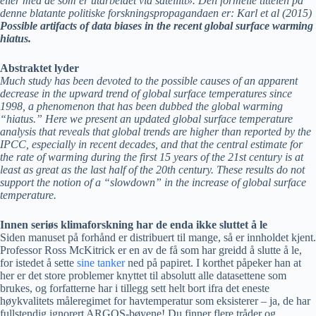
eller med de som er utarbeidet via satellitt». Den formelle tittelen på
denne blatante politiske forskningspropagandaen er: Karl et al (2015)
Possible artifacts of data biases in the recent global surface warming
hiatus.
Abstraktet lyder
Much study has been devoted to the possible causes of an apparent
decrease in the upward trend of global surface temperatures since
1998, a phenomenon that has been dubbed the global warming
“hiatus.” Here we present an updated global surface temperature
analysis that reveals that global trends are higher than reported by the
IPCC, especially in recent decades, and that the central estimate for
the rate of warming during the first 15 years of the 21st century is at
least as great as the last half of the 20th century. These results do not
support the notion of a “slowdown” in the increase of global surface
temperature.
Innen seriøs klimaforskning har de enda ikke sluttet å le
Siden manuset på forhånd er distribuert til mange, så er innholdet kjent.
Professor Ross McKitrick er en av de få som har greidd å slutte å le,
for istedet å sette
sine tanker
ned på papiret. I korthet påpeker han at
her er det store problemer knyttet til absolutt alle datasettene som
brukes, og forfatterne har i tillegg sett helt bort ifra det eneste
høykvalitets måleregimet for havtemperatur som eksisterer – ja, de har
fullstendig ignorert ARGOS-bøyene! Du finner flere tråder og